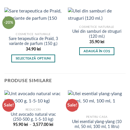
-20%
COSMETICE NATURALE
Ulei din samburi de struguri
COSMETICE NATURALE
(120 ml.)
Sare terapeutica de Praid, 3
35.90
lei
variante de parfum (150 g.)
34.90
lei
ADAUGĂ ÎN COȘ
SELECTEAZĂ OPȚIUNI
Acest
produs
are
PRODUSE SIMILARE
mai
multe
variații.
Opțiunile
Sale!
Sale!
pot
REDUCERI
fi
Unt avocado natural vrac
PENTRU CASA
(250-500 g, 1-5-10 kg)
alese
Ulei esential ylang-ylang (10
Interval
95.90
lei
–
3,577.00
lei
în
ml, 50 ml, 100 ml, 1 litru)
de