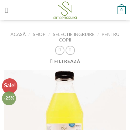
Skip
0
to
content
ACASĂ
/
SHOP
/
SELECTIE INGRIJIRE
/
PENTRU
COPII
FILTREAZĂ
Sale!
-25%