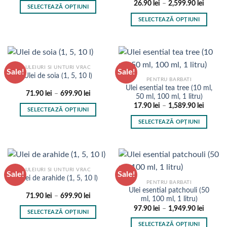
Interval
pagina
prețuri:
26.90
lei
–
2,599.90
lei
SELECTEAZĂ OPȚIUNI
de
95.90 lei
produsului.
prețuri:
până
Acest
SELECTEAZĂ OPȚIUNI
26.90 l
la
produs
până
3,577.00 lei
Acest
la
are
produs
2,599.9
mai
are
multe
mai
ULEIURI SI UNTURI VRAC
Sale!
Sale!
variații.
multe
Ulei de soia (1, 5, 10 l)
PENTRU BARBATI
Opțiunile
variații.
Ulei esential tea tree (10 ml,
pot
Interval
71.90
lei
–
699.90
lei
Opțiunile
50 ml, 100 ml, 1 litru)
de
fi
pot
Interval
17.90
lei
–
1,589.90
lei
prețuri:
SELECTEAZĂ OPȚIUNI
de
71.90 lei
alese
fi
prețuri:
până
Acest
SELECTEAZĂ OPȚIUNI
în
17.90 l
la
alese
produs
până
699.90 lei
Acest
pagina
în
la
are
produs
1,589.9
produsului.
pagina
mai
are
produsului.
multe
mai
ULEIURI SI UNTURI VRAC
Sale!
Sale!
variații.
multe
Ulei de arahide (1, 5, 10 l)
PENTRU BARBATI
Opțiunile
variații.
Ulei esential patchouli (50
pot
Interval
71.90
lei
–
699.90
lei
Opțiunile
ml, 100 ml, 1 litru)
de
fi
pot
Interval
97.90
lei
–
1,949.90
lei
prețuri:
SELECTEAZĂ OPȚIUNI
de
71.90 lei
alese
fi
prețuri:
până
Acest
SELECTEAZĂ OPȚIUNI