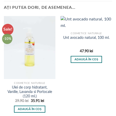
AȚI PUTEA DORI, DE ASEMENEA…
Sale!
COSMETICE NATURALE
Unt avocado natural, 100 ml.
-10%
47.90
lei
ADAUGĂ ÎN COȘ
COSMETICE NATURALE
Ulei de corp hidratant,
Vanilie, Lavanda si Portocale
(120 ml.)
Prețul
Prețul
39.90
lei
35.91
lei
inițial
curent
a
este:
ADAUGĂ ÎN COȘ
fost:
35.91 lei.
39.90 lei.