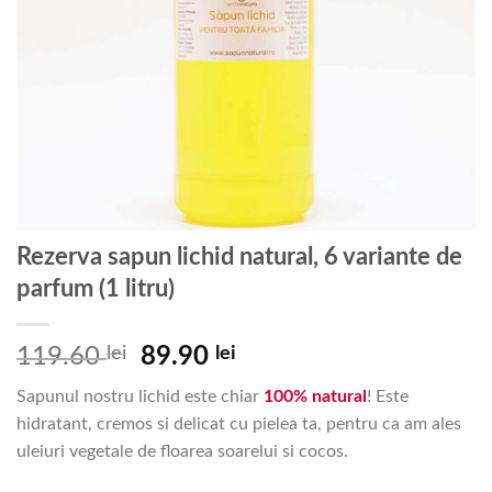
Rezerva sapun lichid natural, 6 variante de
parfum (1 litru)
Prețul
Prețul
119.60
lei
89.90
lei
inițial
curent
Sapunul nostru lichid este chiar
100% natural
! Este
a
este:
hidratant, cremos si delicat cu pielea ta, pentru ca am ales
fost:
89.90 lei.
uleiuri vegetale de floarea soarelui si cocos.
119.60 lei.