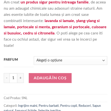
Am creat
un produs sigur pentru intreaga familie
, de aceea
nu am adaugat chimicale sau adaosuri straine naturii. Am
ales esente iubite de toata lumea și am creat sase
combinatii interesante:
lavanda si lamaie, ylang-ylang si
lamaie, portocale si menta, geranium si portocale, cuisoare
si busuioc, cedru si citronella
. O poti alege pe cea care iti
face cu ochiul astazi, dar sigur vei vrea sa le incerci pe
toate!
PARFUM
Cantitate Rezerva sapun lichid natural, 6 variante de parfum (1 litru)
ADAUGĂ ÎN COȘ
Cod Produs:
SNL
Categorii:
Ingrijire maini
,
Pentru barbati
,
Pentru copii
,
Reduceri
,
Sapun
natural
,
Sapunuri lichide
,
Selectie ingrijire