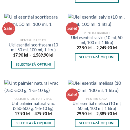
în
97.90 l
la
alese
produs
până
699.90 lei
Acest
pagina
în
la
are
produs
1,949.9
produsului.
pagina
mai
are
produsului.
multe
mai
Sale!
Sale!
variații.
multe
PENTRU BARBATI
Opțiunile
variații.
Ulei esential salvie (10 ml, 50
pot
PENTRU BARBATI
Opțiunile
ml, 100 ml, 1 litru)
Ulei esential scortisoara (10
fi
pot
Interval
22.90
lei
–
2,249.90
lei
ml, 50 ml, 100 ml, 1 litru)
de
alese
fi
Interval
17.90
lei
–
1,589.90
lei
prețuri:
SELECTEAZĂ OPȚIUNI
de
în
22.90 l
alese
prețuri:
până
Acest
SELECTEAZĂ OPȚIUNI
pagina
în
17.90 lei
la
produs
până
2,249.9
Acest
produsului.
pagina
la
are
produs
1,589.90 lei
produsului.
mai
are
multe
mai
Sale!
variații.
multe
ULEIURI SI UNTURI VRAC
PENTRU CASA
Opțiunile
variații.
Unt palmier natural vrac
Ulei esential melissa (10 ml,
pot
Opțiunile
(250-500 g, 1-5-10 kg)
50 ml, 100 ml, 1 litru)
fi
pot
Interval
Interval
17.90
lei
–
479.90
lei
29.90
lei
–
2,889.90
lei
de
de
alese
fi
prețuri:
prețuri:
SELECTEAZĂ OPȚIUNI
SELECTEAZĂ OPȚIUNI
în
17.90 lei
29.90 l
alese
până
până
Acest
Acest