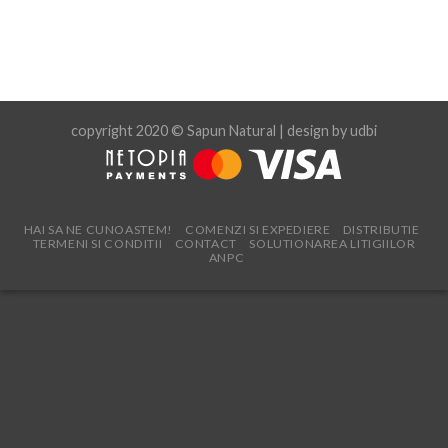
copyright 2020 © Sapun Natural | design by
udbi
HAI SA NE CUNOASTEM!
COMENZI SI EXPEDIERE
DISTRIBUTIE
TERMENI SI CONDITII
CONTACT
SOLUTIONAREA LITIGIILOR
ANPC