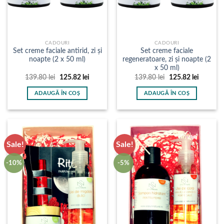
CADOURI
CADOURI
Set creme faciale antirid, zi și
Set creme faciale
noapte (2 x 50 ml)
regeneratoare, zi și noapte (2
x 50 ml)
Prețul
Prețul
Prețul
Prețul
139.80
lei
125.82
lei
139.80
lei
125.82
lei
inițial
curent
inițial
curent
a
este:
a
este:
ADAUGĂ ÎN COȘ
ADAUGĂ ÎN COȘ
fost:
125.82 lei.
fost:
125.82 l
139.80 lei.
139.80 lei.
Sale!
Sale!
-10%
-5%