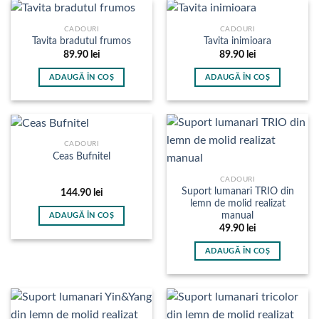
CADOURI
CADOURI
Tavita bradutul frumos
Tavita inimioara
89.90
lei
89.90
lei
ADAUGĂ ÎN COȘ
ADAUGĂ ÎN COȘ
CADOURI
Ceas Bufnitel
CADOURI
Suport lumanari TRIO din
144.90
lei
lemn de molid realizat
manual
ADAUGĂ ÎN COȘ
49.90
lei
ADAUGĂ ÎN COȘ