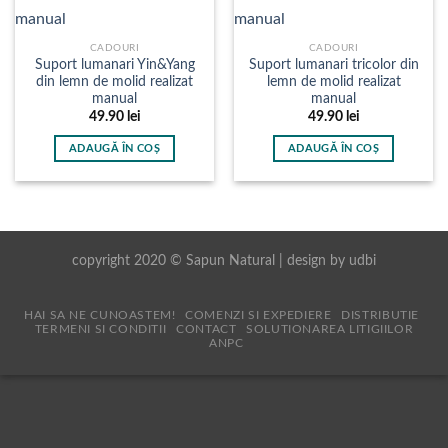
CADOURI
CADOURI
Suport lumanari Yin&Yang
Suport lumanari tricolor din
din lemn de molid realizat
lemn de molid realizat
manual
manual
49.90
lei
49.90
lei
ADAUGĂ ÎN COȘ
ADAUGĂ ÎN COȘ
copyright 2020 © Sapun Natural | design by
udbi
HAI SA NE CUNOASTEM!
COMENZI SI EXPEDIERE
DISTRIBUTIE
TERMENI SI CONDITII
CONTACT
SOLUTIONAREA LITIGIILOR
ANPC