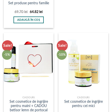
Set produse pentru familie
Prețul
Prețul
69.70
lei
64.82
lei
inițial
curent
a
este:
ADAUGĂ ÎN COȘ
fost:
64.82 lei.
69.70 lei.
Sale!
Sale!
-5%
-10%
CADOURI
CADOURI
Set cosmetice de ingrijire
Set cosmetice de ingrijire
pentru maini + CADOU
pentru cei mici
betisor lemn de portocal