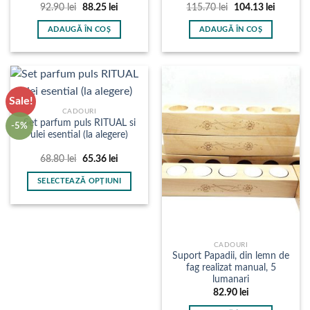
Prețul
Prețul
Prețul
Prețul
92.90
lei
88.25
lei
115.70
lei
104.13
lei
inițial
curent
inițial
curent
a
este:
a
este:
ADAUGĂ ÎN COȘ
ADAUGĂ ÎN COȘ
fost:
88.25 lei.
fost:
104.13 l
92.90 lei.
115.70 lei.
Sale!
CADOURI
Set parfum puls RITUAL si
-5%
ulei esential (la alegere)
Prețul
Prețul
68.80
lei
65.36
lei
inițial
curent
a
este:
SELECTEAZĂ OPȚIUNI
fost:
65.36 lei.
68.80 lei.
Acest
produs
are
mai
CADOURI
multe
Suport Papadii, din lemn de
fag realizat manual, 5
variații.
lumanari
Opțiunile
82.90
lei
pot