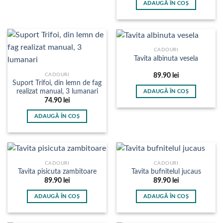
fi
ADAUGĂ ÎN COȘ
alese
în
pagina
produsului.
CADOURI
Tavita albinuta vesela
CADOURI
89.90
lei
Suport Trifoi, din lemn de fag
realizat manual, 3 lumanari
ADAUGĂ ÎN COȘ
74.90
lei
ADAUGĂ ÎN COȘ
CADOURI
CADOURI
Tavita pisicuta zambitoare
Tavita bufnitelul jucaus
89.90
lei
89.90
lei
ADAUGĂ ÎN COȘ
ADAUGĂ ÎN COȘ