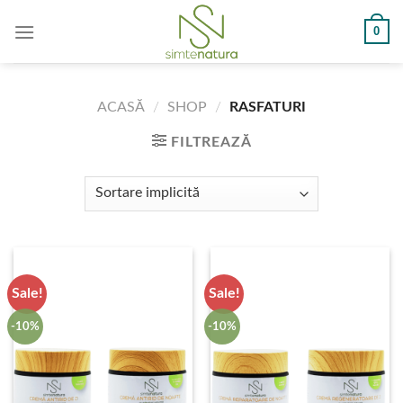
Skip
0
to
content
ACASĂ
/
SHOP
/
RASFATURI
FILTREAZĂ
Sale!
Sale!
-10%
-10%