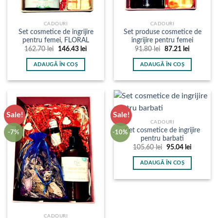
CADOURI
CADOURI
Set cosmetice de ingrijire
Set produse cosmetice de
pentru femei, FLORAL
ingrijire pentru femei
Prețul
Prețul
Prețul
Prețul
162.70
lei
146.43
lei
91.80
lei
87.21
lei
inițial
curent
inițial
curent
a
este:
a
este:
ADAUGĂ ÎN COȘ
ADAUGĂ ÎN COȘ
fost:
146.43 lei.
fost:
87.21 lei.
162.70 lei.
91.80 lei.
Sale!
Sale!
CADOURI
Set cosmetice de ingrijire
-7%
-10%
pentru barbati
Prețul
Prețul
105.60
lei
95.04
lei
inițial
curent
a
este:
ADAUGĂ ÎN COȘ
fost:
95.04 lei.
105.60 lei.
CADOURI