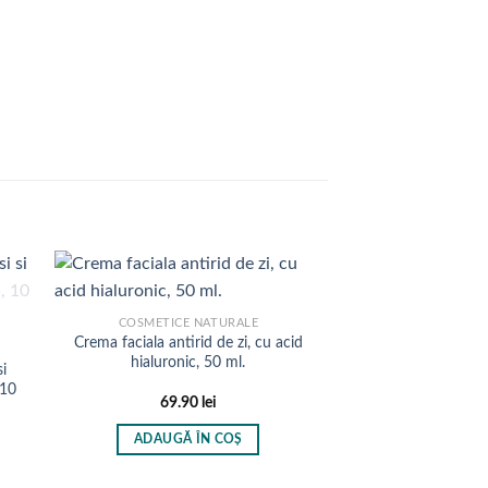
COSMETICE NATURALE
Crema faciala antirid de zi, cu acid
hialuronic, 50 ml.
i
 10
69.90
lei
val
ADAUGĂ ÎN COȘ
ri:
 lei