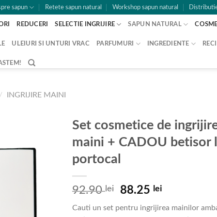
pre sapun
Retete sapun natural
Workshop sapun natural
Distributi
ORI
REDUCERI
SELECTIE INGRIJIRE
SAPUN NATURAL
COSME
LE
ULEIURI SI UNTURI VRAC
PARFUMURI
INGREDIENTE
RECI
ASTEM!
/
INGRIJIRE MAINI
Set cosmetice de ingrijir
maini + CADOU betisor 
portocal
Prețul
Prețul
92.90
lei
88.25
lei
inițial
curent
Cauti un set pentru ingrijirea mainilor amba
a
este: