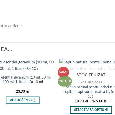
ntru cuticule
NEA…
Sale!
STOC EPUIZAT
i esential geranium (10 ml, 50 ml,
3%-13%
100 ml, 1 litru) – 0) 10 ml
INGRIJIRE CORP
Sapun natural pentru bebelusi s
23.90
lei
copii, cu laptisor de matca (1, 5,
buc)
ADAUGĂ ÎN COȘ
Inter
18.90
lei
–
169.00
lei
de
prețu
SELECTEAZĂ OPȚIUNI
18.90