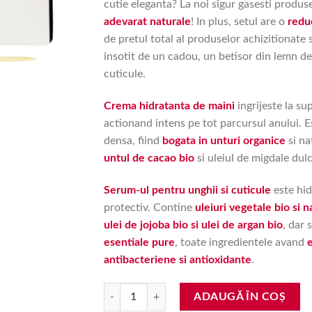
cutie eleganta? La noi sigur gasesti produ
fost:
88.25 lei.
adevarat naturale
! In plus, setul are o
redu
92.90 lei.
de pretul total al produselor achizitionate 
insotit de un cadou, un betisor din lemn d
cuticule.
Crema hidratanta de maini
ingrijeste la sup
actionand intens pe tot parcursul anului. E
densa, fiind
bogata in unturi organice
si na
untul de cacao bio
si uleiul de migdale dulc
Serum-ul pentru unghii si cuticule
este hid
protectiv. Contine
uleiuri vegetale bio si n
ulei de jojoba bio si ulei de argan bio
, dar 
esentiale pure
, toate ingredientele avand
antibacteriene si antioxidante
.
Cantitate Set cosmetice de ingrijire pentru mai
ADAUGĂ ÎN COȘ