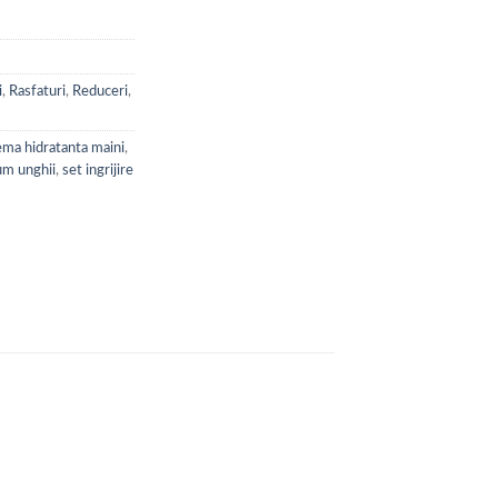
i
,
Rasfaturi
,
Reduceri
,
ema hidratanta maini
,
um unghii
,
set ingrijire