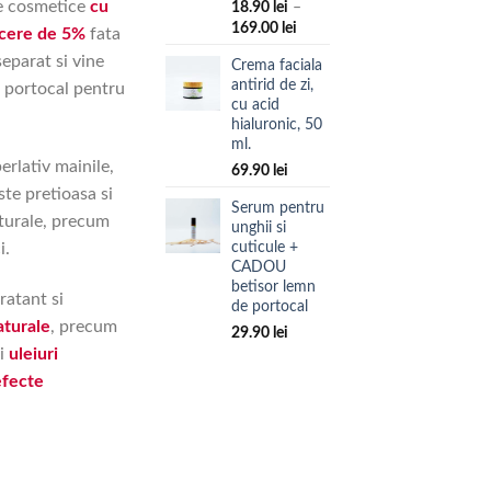
se cosmetice
cu
18.90
lei
–
Interval
169.00
lei
cere de 5%
fata
de
separat si vine
Crema faciala
prețuri:
antirid de zi,
e portocal pentru
18.90 lei
cu acid
până
hialuronic, 50
la
ml.
169.00 lei
erlativ mainile,
69.90
lei
ste pretioasa si
Serum pentru
turale, precum
unghii si
cuticule +
i.
CADOU
betisor lemn
ratant si
de portocal
aturale
, precum
29.90
lei
si
uleiuri
efecte
ni + CADOU betisor lemn de portocal