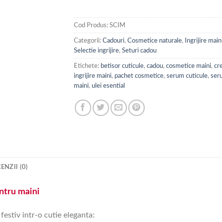
Cod Produs:
SCIM
Categorii:
Cadouri
,
Cosmetice naturale
,
Ingrijire main
Selectie ingrijire
,
Seturi cadou
Etichete:
betisor cuticule
,
cadou
,
cosmetice maini
,
cr
ingrijire maini
,
pachet cosmetice
,
serum cuticule
,
ser
maini
,
ulei esential
ENZII (0)
ntru maini
stiv intr-o cutie eleganta: