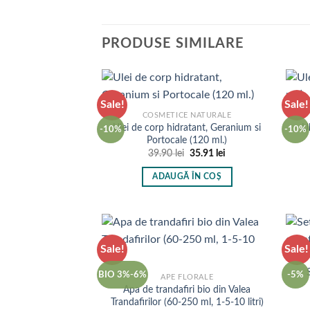
PRODUSE SIMILARE
Sale!
Sale!
COSMETICE NATURALE
Ulei de corp hidratant, Geranium si
U
-10%
-10%
Portocale (120 ml.)
Prețul
Prețul
39.90
lei
35.91
lei
inițial
curent
a
este:
ADAUGĂ ÎN COȘ
fost:
35.91 lei.
39.90 lei.
Sale!
Sale!
BIO 3%-6%
-5%
APE FLORALE
Apa de trandafiri bio din Valea
Trandafirilor (60-250 ml, 1-5-10 litri)