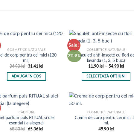
până
Acest
la
produs
169.0
are
mai
multe
variații.
Opțiunile
Sale!
pot
COSMETICE NATURALE
COSMETICE NATURALE
lei de corp pentru cei mici (120
Saculeti anti-insecte cu flori d
2%-8%
fi
ml.)
lavanda (1, 3, 5 buc.)
alese
Prețul
Prețul
Inter
34.90
lei
31.41
lei
11.90
lei
–
54.90
lei
inițial
curent
de
în
a
este:
prețur
ADAUGĂ ÎN COȘ
SELECTEAZĂ OPȚIUNI
pagina
fost:
31.41 lei.
11.90
34.90 lei.
până
Acest
produsului.
la
produs
54.90
are
mai
multe
CADOURI
COSMETICE NATURALE
Set parfum puls RITUAL si ulei
Crema de corp pentru cei mici, 
variații.
esential (la alegere)
ml.
Opțiunile
Prețul
Prețul
68.80
lei
65.36
lei
49.90
lei
pot
inițial
curent