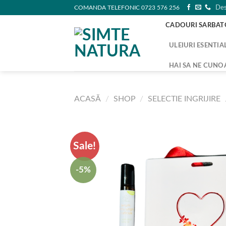
Skip
COMANDA TELEFONIC 0723 576 256
Des
to
CADOURI SARBAT
content
ULEIURI ESENTIA
HAI SA NE CUNO
ACASĂ
/
SHOP
/
SELECTIE INGRIJIRE
Sale!
-5%