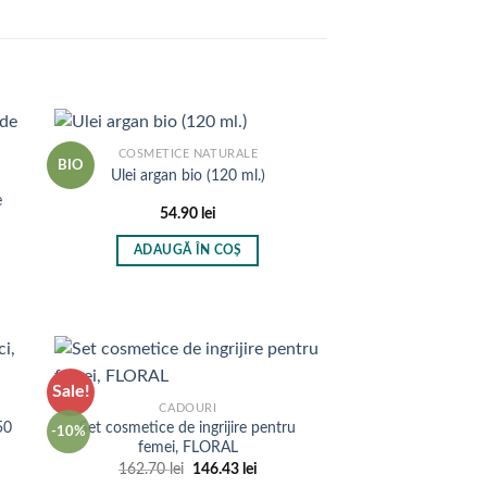
0 lei
COSMETICE NATURALE
BIO
Ulei argan bio (120 ml.)
e
54.90
lei
val
ADAUGĂ ÎN COȘ
i:
 lei
 lei
Sale!
CADOURI
50
Set cosmetice de ingrijire pentru
-10%
femei, FLORAL
Prețul
Prețul
162.70
lei
146.43
lei
inițial
curent