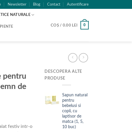
e
Newsletter
Blog
Contact
Autentificare
TICE NATURALE
0
COȘ /
0.00
LEI
PIENTE
DESCOPERA ALTE
e pentru
PRODUSE
lemn de
Sapun natural
pentru
bebelusi si
copii, cu
laptisor de
matca (1, 5,
lat festiv intr-o
10 buc)