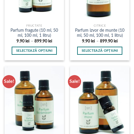
FRUCTATE
CITRICE
Parfum fragute (10 ml, 50
Parfum izvor de munte (10
ml, 100 ml, 1 litru)
ml, 50 ml, 100 ml, 1 litru)
Interval
Interval
9.90
lei
–
899.90
lei
9.90
lei
–
899.90
lei
de
de
prețuri:
prețuri:
SELECTEAZĂ OPȚIUNI
SELECTEAZĂ OPȚIUNI
9.90 lei
9.90 lei
până
până
Acest
Acest
la
la
produs
produs
899.90 lei
899.90 le
are
are
mai
mai
Sale!
Sale!
multe
multe
variații.
variații.
Opțiunile
Opțiunile
pot
pot
fi
fi
alese
alese
în
în
pagina
pagina
produsului.
produsului.