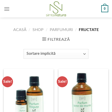
Skip
0
to
content
ACASĂ
/
SHOP
/
PARFUMURI
/
FRUCTATE
FILTREAZĂ
Sale!
Sale!