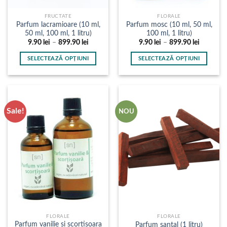
FRUCTATE
FLORALE
Parfum lacramioare (10 ml,
Parfum mosc (10 ml, 50 ml,
50 ml, 100 ml, 1 litru)
100 ml, 1 litru)
Interval
Interval
9.90
lei
–
899.90
lei
9.90
lei
–
899.90
lei
de
de
prețuri:
prețuri:
SELECTEAZĂ OPȚIUNI
SELECTEAZĂ OPȚIUNI
9.90 lei
9.90 lei
până
până
Acest
Acest
la
la
produs
produs
899.90 lei
899.90 le
are
are
mai
mai
Sale!
NOU
multe
multe
variații.
variații.
Opțiunile
Opțiunile
pot
pot
fi
fi
alese
alese
în
în
pagina
pagina
produsului.
produsului.
FLORALE
FLORALE
Parfum vanilie si scortisoara
Parfum santal (1 litru)