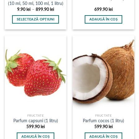
(10 ml, 50 ml, 100 ml, 1 litru)
Interval
9.90
lei
–
899.90
lei
699.90
lei
de
prețuri:
SELECTEAZĂ OPȚIUNI
ADAUGĂ ÎN COȘ
9.90 lei
până
Acest
la
produs
899.90 lei
are
mai
multe
variații.
Opțiunile
pot
fi
alese
în
pagina
produsului.
FRUCTATE
FRUCTATE
Parfum capsuni (1 litru)
Parfum cocos (1 litru)
599.90
lei
599.90
lei
ADAUGĂ ÎN COȘ
ADAUGĂ ÎN COȘ