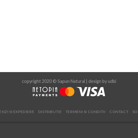
copyright 2020 © Sapun Natural | design by
udbi
NZI SI EXPEDIERE
DISTRIBUTIE
TERMENI SI CONDITII
CONTACT
SO