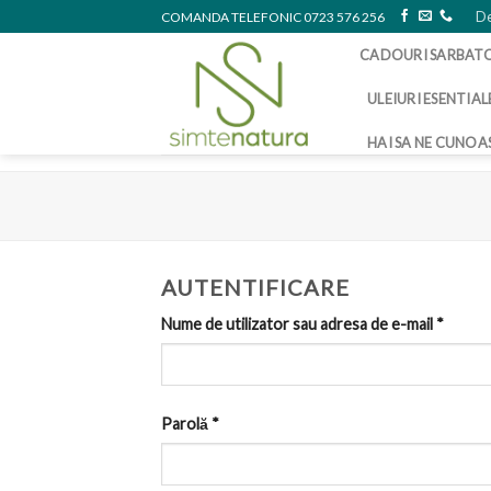
Skip
De
COMANDA TELEFONIC 0723 576 256
to
CADOURI SARBAT
content
ULEIURI ESENTIAL
HAI SA NE CUNOA
AUTENTIFICARE
Nume de utilizator sau adresa de e-mail
*
Parolă
*