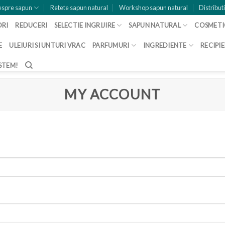
spre sapun
Retete sapun natural
Workshop sapun natural
Distribut
ORI
REDUCERI
SELECTIE INGRIJIRE
SAPUN NATURAL
COSMETI
E
ULEIURI SI UNTURI VRAC
PARFUMURI
INGREDIENTE
RECIPI
STEM!
MY ACCOUNT