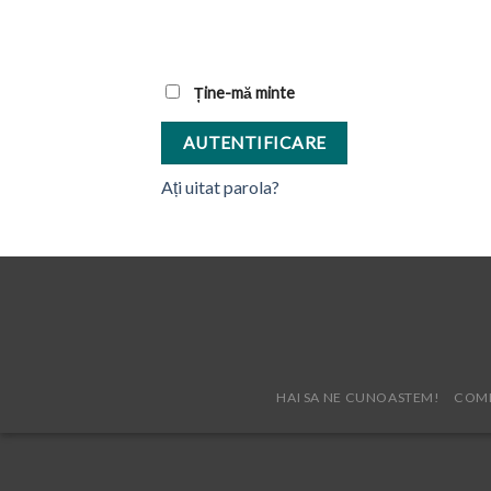
Ține-mă minte
AUTENTIFICARE
Ați uitat parola?
HAI SA NE CUNOASTEM!
COME