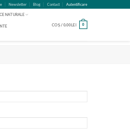
ie
Newsletter
Blog
Contact
Autentificare
CE NATURALE
0
COȘ /
0.00
LEI
ENTE