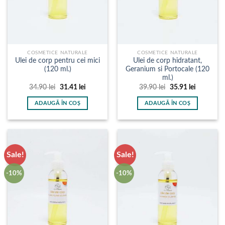
COSMETICE NATURALE
COSMETICE NATURALE
Ulei de corp pentru cei mici
Ulei de corp hidratant,
(120 ml.)
Geranium si Portocale (120
ml.)
Prețul
Prețul
Prețul
Prețul
34.90
lei
31.41
lei
39.90
lei
35.91
lei
inițial
curent
inițial
curent
a
este:
a
este:
ADAUGĂ ÎN COȘ
ADAUGĂ ÎN COȘ
fost:
31.41 lei.
fost:
35.91 lei.
34.90 lei.
39.90 lei.
Sale!
Sale!
-10%
-10%