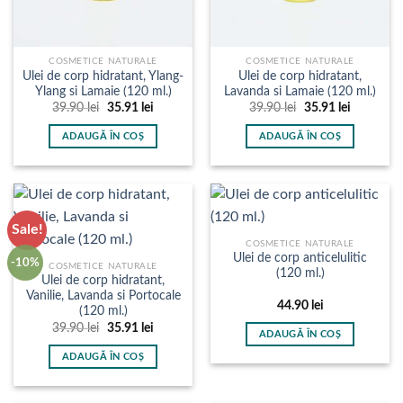
COSMETICE NATURALE
COSMETICE NATURALE
Ulei de corp hidratant, Ylang-
Ulei de corp hidratant,
Ylang si Lamaie (120 ml.)
Lavanda si Lamaie (120 ml.)
Prețul
Prețul
Prețul
Prețul
39.90
lei
35.91
lei
39.90
lei
35.91
lei
inițial
curent
inițial
curent
a
este:
a
este:
ADAUGĂ ÎN COȘ
ADAUGĂ ÎN COȘ
fost:
35.91 lei.
fost:
35.91 lei.
39.90 lei.
39.90 lei.
Sale!
COSMETICE NATURALE
Ulei de corp anticelulitic
-10%
COSMETICE NATURALE
(120 ml.)
Ulei de corp hidratant,
Vanilie, Lavanda si Portocale
44.90
lei
(120 ml.)
Prețul
Prețul
39.90
lei
35.91
lei
ADAUGĂ ÎN COȘ
inițial
curent
a
este:
ADAUGĂ ÎN COȘ
fost:
35.91 lei.
39.90 lei.