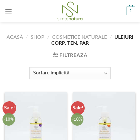
Skip
1
to
content
ACASĂ
/
SHOP
/
COSMETICE NATURALE
/
ULEIURI
CORP, TEN, PAR
FILTREAZĂ
Sale!
Sale!
-10%
-10%