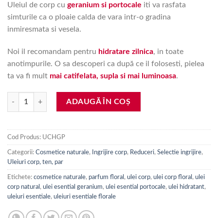
Uleiul de corp cu
geranium si portocale
iti va rasfata
simturile ca o ploaie calda de vara intr-o gradina
inmiresmata si vesela.
Noi il recomandam pentru
hidratare zilnica
, in toate
anotimpurile. O sa descoperi ca după ce il folosesti, pielea
ta va fi mult
mai catifelata, supla si mai luminoasa
.
Cantitate Ulei de corp hidratant, Geranium si Portocale (120 ml.)
ADAUGĂ ÎN COȘ
Cod Produs:
UCHGP
Categorii:
Cosmetice naturale
,
Ingrijire corp
,
Reduceri
,
Selectie ingrijire
,
Uleiuri corp, ten, par
Etichete:
cosmetice naturale
,
parfum floral
,
ulei corp
,
ulei corp floral
,
ulei
corp natural
,
ulei esential geranium
,
ulei esential portocale
,
ulei hidratant
,
uleiuri esentiale
,
uleiuri esentiale florale