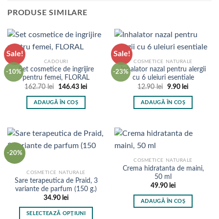
mai
PRODUSE SIMILARE
multe
variații.
Opțiunile
pot
Sale!
Sale!
fi
CADOURI
COSMETICE NATURALE
alese
Set cosmetice de ingrijire
Inhalator nazal pentru alergii
-10%
-23%
în
pentru femei, FLORAL
cu 6 uleiuri esentiale
Prețul
Prețul
Prețul
Prețul
pagina
162.70
lei
146.43
lei
12.90
lei
9.90
lei
inițial
curent
inițial
curent
produsului.
a
este:
a
este:
ADAUGĂ ÎN COȘ
ADAUGĂ ÎN COȘ
fost:
146.43 lei.
fost:
9.90 lei.
162.70 lei.
12.90 lei.
-20%
COSMETICE NATURALE
Crema hidratanta de maini,
COSMETICE NATURALE
50 ml
Sare terapeutica de Praid, 3
49.90
lei
variante de parfum (150 g.)
34.90
lei
ADAUGĂ ÎN COȘ
SELECTEAZĂ OPȚIUNI