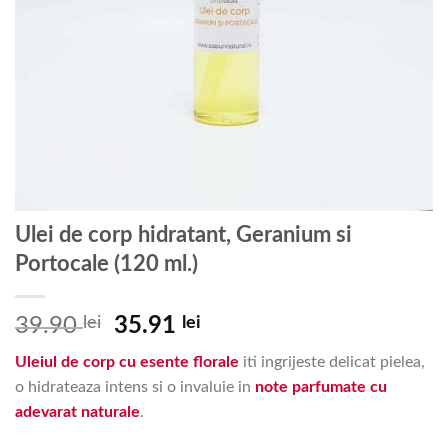
Ulei de corp hidratant, Geranium si
Portocale (120 ml.)
Prețul
Prețul
39.90
lei
35.91
lei
inițial
curent
Uleiul de corp cu esente florale
iti ingrijeste delicat pielea,
a
este:
o hidrateaza intens si o invaluie in
note parfumate cu
fost:
35.91 lei.
adevarat naturale
.
39.90 lei.