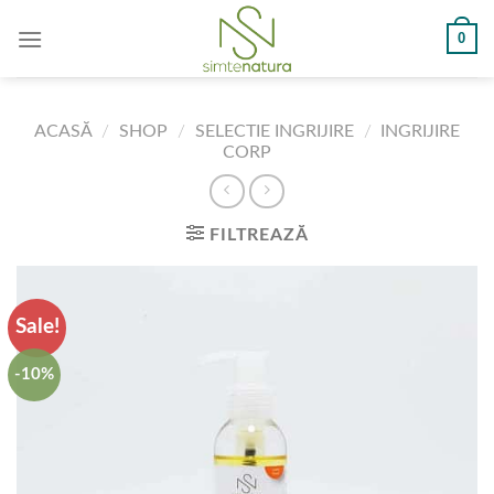
Skip
0
to
content
ACASĂ
/
SHOP
/
SELECTIE INGRIJIRE
/
INGRIJIRE
CORP
FILTREAZĂ
Sale!
-10%