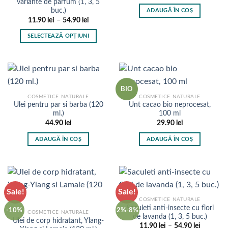
inițial
curent
variante de parfum (1, 3, 5
a
este:
buc.)
ADAUGĂ ÎN COȘ
fost:
31.41 lei.
Interval
11.90
lei
–
54.90
lei
34.90 lei.
de
prețuri:
SELECTEAZĂ OPȚIUNI
11.90 lei
până
Acest
la
produs
54.90 lei
are
mai
BIO
multe
COSMETICE NATURALE
COSMETICE NATURALE
variații.
Ulei pentru par si barba (120
Unt cacao bio neprocesat,
Opțiunile
ml.)
100 ml
pot
44.90
lei
29.90
lei
fi
ADAUGĂ ÎN COȘ
ADAUGĂ ÎN COȘ
alese
în
pagina
produsului.
Sale!
Sale!
COSMETICE NATURALE
Saculeti anti-insecte cu flori
-10%
2%-8%
COSMETICE NATURALE
de lavanda (1, 3, 5 buc.)
Ulei de corp hidratant, Ylang-
Interval
11.90
lei
–
54.90
lei