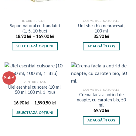
INGRIJIRE CORP
COSMETICE NATURALE
Sapun natural cu trandafiri
Unt shea bio neprocesat,
(1, 5, 10 buc)
100 ml
Interval
18.90
lei
–
169.00
lei
35.90
lei
de
prețuri:
SELECTEAZĂ OPȚIUNI
ADAUGĂ ÎN COȘ
18.90 lei
până
Acest
la
produs
169.00 lei
are
mai
Sale!
multe
PENTRU CASA
variații.
Ulei esential cuisoare (10 ml,
COSMETICE NATURALE
Opțiunile
50 ml, 100 ml, 1 litru)
Crema faciala antirid de
pot
noapte, cu caroten bio, 50
Interval
16.90
lei
–
1,590.90
lei
fi
ml.
de
alese
prețuri:
69.90
lei
SELECTEAZĂ OPȚIUNI
16.90 lei
în
până
Acest
ADAUGĂ ÎN COȘ
la
pagina
produs
1,590.90 lei
produsului.
are