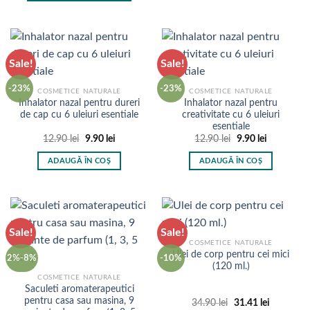
Acest
produs
are
mai
Sale!
Sale!
multe
variații.
-23%
-23%
COSMETICE NATURALE
COSMETICE NATURALE
Opțiunile
Inhalator nazal pentru dureri
Inhalator nazal pentru
pot
de cap cu 6 uleiuri esentiale
creativitate cu 6 uleiuri
fi
esentiale
alese
Prețul
Prețul
Prețul
Prețul
12.90
lei
9.90
lei
12.90
lei
9.90
lei
inițial
curent
inițial
curent
în
a
este:
a
este:
ADAUGĂ ÎN COȘ
ADAUGĂ ÎN COȘ
fost:
9.90 lei.
fost:
9.90 lei.
pagina
12.90 lei.
12.90 lei.
produsului.
Sale!
Sale!
COSMETICE NATURALE
Ulei de corp pentru cei mici
2%-8%
-10%
(120 ml.)
COSMETICE NATURALE
Saculeti aromaterapeutici
pentru casa sau masina, 9
Prețul
Prețul
34.90
lei
31.41
lei