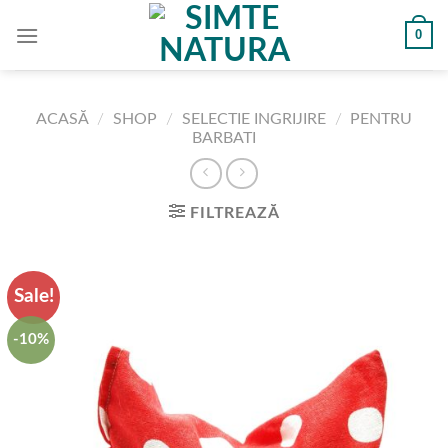
Skip
0
to
content
ACASĂ
/
SHOP
/
SELECTIE INGRIJIRE
/
PENTRU
BARBATI
FILTREAZĂ
Sale!
-10%