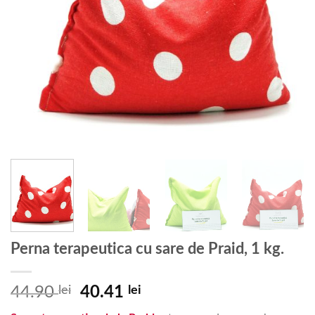
Perna terapeutica cu sare de Praid, 1 kg.
Prețul
Prețul
44.90
lei
40.41
lei
inițial
curent