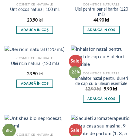
pot
COSMETICE NATURALE
COSMETICE NATURALE
fi
Ulei pentru par si barba (120
Unt cocos natural, 100 ml.
ml.)
alese
23.90
lei
44.90
lei
în
pagina
ADAUGĂ ÎN COȘ
ADAUGĂ ÎN COȘ
produsului.
COSMETICE NATURALE
Sale!
Ulei ricin natural (120 ml.)
-23%
COSMETICE NATURALE
23.90
lei
Inhalator nazal pentru dureri
de cap cu 6 uleiuri esentiale
ADAUGĂ ÎN COȘ
Prețul
Prețul
12.90
lei
9.90
lei
inițial
curent
a
este:
ADAUGĂ ÎN COȘ
fost:
9.90 lei.
12.90 lei.
Sale!
BIO
COSMETICE NATURALE