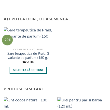
AȚI PUTEA DORI, DE ASEMENEA…
-20%
COSMETICE NATURALE
Sare terapeutica de Praid, 3
variante de parfum (150 g.)
34.90
lei
SELECTEAZĂ OPȚIUNI
Acest
produs
are
PRODUSE SIMILARE
mai
multe
variații.
Opțiunile