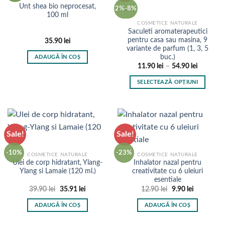
Unt shea bio neprocesat,
2%-8%
100 ml
COSMETICE NATURALE
Saculeti aromaterapeutici
pentru casa sau masina, 9
35.90
lei
variante de parfum (1, 3, 5
buc.)
ADAUGĂ ÎN COȘ
Interval
11.90
lei
–
54.90
lei
de
prețuri:
SELECTEAZĂ OPȚIUNI
11.90 lei
până
Acest
la
produs
54.90 lei
are
mai
Sale!
Sale!
multe
variații.
-10%
-23%
COSMETICE NATURALE
COSMETICE NATURALE
Opțiunile
Ulei de corp hidratant, Ylang-
Inhalator nazal pentru
pot
Ylang si Lamaie (120 ml.)
creativitate cu 6 uleiuri
fi
esentiale
alese
Prețul
Prețul
Prețul
Prețul
39.90
lei
35.91
lei
12.90
lei
9.90
lei
inițial
curent
inițial
curent
în
a
este:
a
este:
ADAUGĂ ÎN COȘ
ADAUGĂ ÎN COȘ
fost:
35.91 lei.
fost:
9.90 lei.
pagina
39.90 lei.
12.90 lei.
produsului.