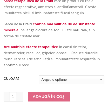
Sarea terapeutica de la Praid
este un produs cu reale
a
este:
efecte regenerative, antistres si antiinflamatorii. Creste
fost:
40.41 lei.
imunitatea pielii si imbunatateste fluxul sanguin.
44.90 lei.
Sarea de la Praid
contine mai mult de 80 de substante
minerale
, pe langa clorura de sodiu. Este naturala, sub
forma de cristale mari.
Are multiple efecte terapeutice
in cazul rinitelor,
dermatitelor, racelilor, gripelor, oboselii. Reduce durerile
musculare sau de articulatii si imbunatateste respiratia in
anotimpul rece.
CULOARE
Cantitate Perna terapeutica cu sare de Praid, 1 kg.
ADAUGĂ ÎN COȘ