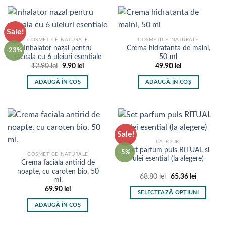
Sale!
COSMETICE NATURALE
COSMETICE NATURALE
Inhalator nazal pentru
Crema hidratanta de maini,
-23%
raceala cu 6 uleiuri esentiale
50 ml
Prețul
Prețul
12.90
lei
9.90
lei
49.90
lei
inițial
curent
a
este:
ADAUGĂ ÎN COȘ
ADAUGĂ ÎN COȘ
fost:
9.90 lei.
12.90 lei.
Sale!
CADOURI
Set parfum puls RITUAL si
-5%
COSMETICE NATURALE
ulei esential (la alegere)
Crema faciala antirid de
noapte, cu caroten bio, 50
Prețul
Prețul
68.80
lei
65.36
lei
ml.
inițial
curent
69.90
lei
a
este:
SELECTEAZĂ OPȚIUNI
fost:
65.36 lei.
68.80 lei.
Acest
ADAUGĂ ÎN COȘ
produs
are