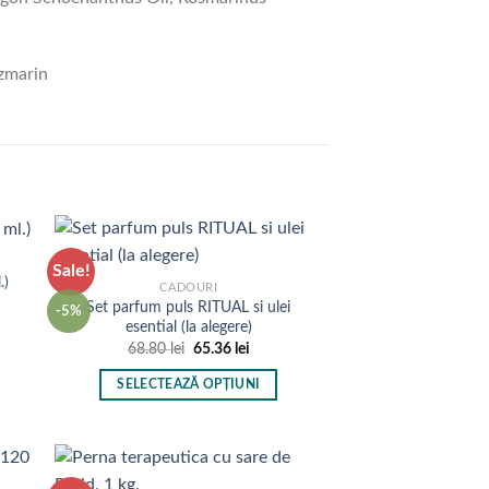
ozmarin
Sale!
.)
CADOURI
Set parfum puls RITUAL si ulei
-5%
esential (la alegere)
Prețul
Prețul
68.80
lei
65.36
lei
inițial
curent
a
este:
SELECTEAZĂ OPȚIUNI
fost:
65.36 lei.
68.80 lei.
Acest
produs
are
mai