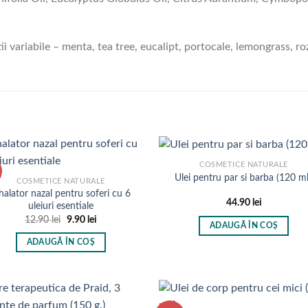
tii variabile – menta, tea tree, eucalipt, portocale, lemongrass, r
COSMETICE NATURALE
Ulei pentru par si barba (120 ml
COSMETICE NATURALE
halator nazal pentru soferi cu 6
44.90
lei
uleiuri esentiale
Prețul
Prețul
12.90
lei
9.90
lei
ADAUGĂ ÎN COȘ
inițial
curent
a
este:
ADAUGĂ ÎN COȘ
fost:
9.90 lei.
12.90 lei.