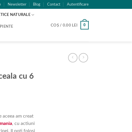
e
Newsletter
Blog
Contact
Autentificare
TICE NATURALE
0
COȘ /
0.00
LEI
PIENTE
ceala cu 6
e aceea am creat
omania
, cu actiuni
pei. Il poti folosi