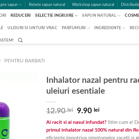
pre sapun
Retete sapun natural
Workshop sapun natural
Distributi
ORI
REDUCERI
SELECTIE INGRIJIRE
SAPUN NATURAL
COSME
LE
ULEIURI SI UNTURI VRAC
PARFUMURI
INGREDIENTE
RECI
ASTEM!
/
PENTRU BARBATI
Inhalator nazal pentru ra
uleiuri esentiale
Prețul
Prețul
12.90
lei
9.90
lei
inițial
curent
Ai racit si ai nasul infundat?
Stim cum e! D
a
este:
primul inhalator nazal 100% natural din R
fost:
9.90 lei.
eficiente impotriva simptomelor racelii si gri