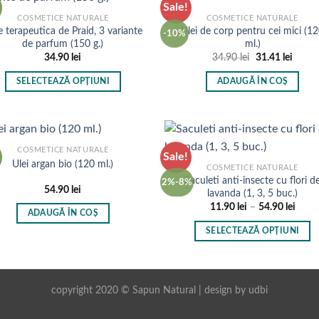
Sale!
COSMETICE NATURALE
COSMETICE NATURALE
e terapeutica de Praid, 3 variante
Ulei de corp pentru cei mici (1
-10%
de parfum (150 g.)
ml.)
Prețul
Prețul
34.90
lei
34.90
lei
31.41
lei
inițial
curen
a
este:
SELECTEAZĂ OPȚIUNI
ADAUGĂ ÎN COȘ
fost:
31.41 
34.90 lei.
Acest
produs
are
mai
COSMETICE NATURALE
Sale!
Ulei argan bio (120 ml.)
multe
COSMETICE NATURALE
Saculeti anti-insecte cu flori d
variații.
2%-8%
54.90
lei
lavanda (1, 3, 5 buc.)
Opțiunile
Inter
11.90
lei
–
54.90
lei
pot
ADAUGĂ ÎN COȘ
de
prețur
fi
SELECTEAZĂ OPȚIUNI
11.90
până
alese
Acest
la
în
produs
54.90
pagina
are
copyright 2020 © Sapun Natural | design by
udbi
produsului.
mai
multe