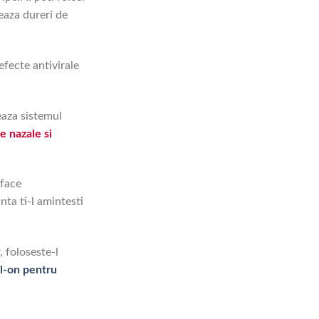
eaza dureri de
 efecte antivirale
eaza sistemul
e nazale si
 face
nta ti-l amintesti
, foloseste-l
l-on pentru