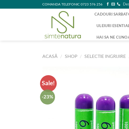
Skip
COMANDA TELEFONIC 0723 576 256
Des
to
CADOURI SARBAT
content
ULEIURI ESENTIA
HAI SA NE CUNO
ACASĂ
/
SHOP
/
SELECTIE INGRIJIRE
Sale!
-23%