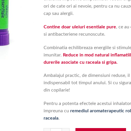
12.90 lei.
ori de cate ori ai nevoie, pentru ca nu cauz
cap sau alergii.
Contine doar uleiuri esentiale pure
, ce au
si antibacteriene recunoscute.
Combinatia echilibreaza energiile si stimul
imunitar.
Reduce in mod natural inflamatiil
durerile asociate cu raceala si gripa.
Ambalajul practic, de dimensiuni reduse, il
indispensabil tot timpul anului. Si cu sigura
din copilarie!
Pentru a potenta efectele acestui inhalator
impreuna cu
remediul aromaterapeutic rol
raceala
.