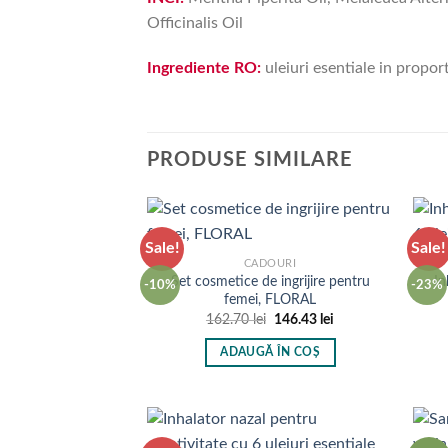
Officinalis Oil
Ingrediente RO:
uleiuri esentiale in propor
PRODUSE SIMILARE
Sale!
Sale!
CADOURI
Set cosmetice de ingrijire pentru
In
-10%
-23%
femei, FLORAL
Prețul
Prețul
162.70
lei
146.43
lei
inițial
curent
a
este:
ADAUGĂ ÎN COȘ
fost:
146.43 lei.
162.70 lei.