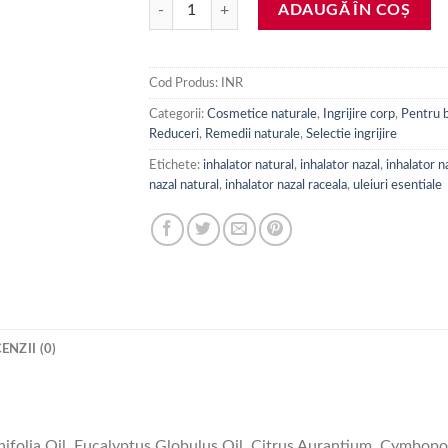
Cantitate Inhalator nazal pentru raceala cu 6 uleiu
ADAUGĂ ÎN COȘ
Cod Produs:
INR
Categorii:
Cosmetice naturale
,
Ingrijire corp
,
Pentru b
Reduceri
,
Remedii naturale
,
Selectie ingrijire
Etichete:
inhalator natural
,
inhalator nazal
,
inhalator n
nazal natural
,
inhalator nazal raceala
,
uleiuri esentiale
ENZII (0)
rnifolia Oil, Eucalyptus Globulus Oil, Citrus Aurantium, Cymbo