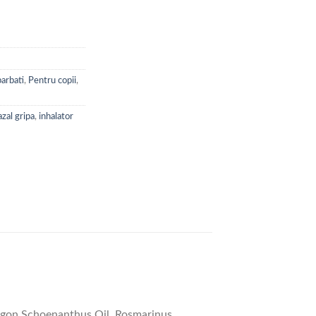
ri esentiale
arbati
,
Pentru copii
,
azal gripa
,
inhalator
pogon Schoenanthus Oil, Rosmarinus