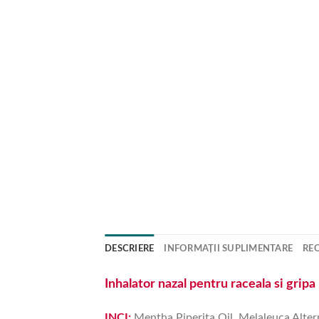
DESCRIERE
INFORMAȚII SUPLIMENTARE
REC
Inhalator nazal pentru raceala si gripa
INCI:
Mentha Piperita Oil, Melaleuca Alte