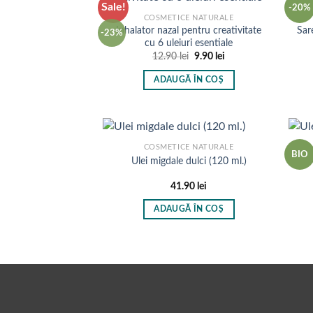
Sale!
-20%
COSMETICE NATURALE
Inhalator nazal pentru creativitate
Sar
-23%
cu 6 uleiuri esentiale
Prețul
Prețul
12.90
lei
9.90
lei
inițial
curent
a
este:
ADAUGĂ ÎN COȘ
fost:
9.90 lei.
12.90 lei.
COSMETICE NATURALE
BIO
Ulei migdale dulci (120 ml.)
41.90
lei
ADAUGĂ ÎN COȘ