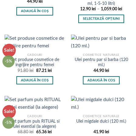
44.90
lei
ml, 1-5-10 litri)
Interval
12.90
lei
–
1,059.00
lei
ADAUGĂ ÎN COȘ
de
prețuri:
SELECTEAZĂ OPȚIUNI
12.90 l
până
Acest
la
produs
1,059.0
are
mai
Sale!
multe
CADOURI
COSMETICE NATURALE
variații.
Set produse cosmetice de
Ulei pentru par si barba (120
-5%
Opțiunile
ingrijire pentru femei
ml.)
pot
Prețul
Prețul
91.80
lei
87.21
lei
44.90
lei
inițial
curent
fi
a
este:
ADAUGĂ ÎN COȘ
ADAUGĂ ÎN COȘ
fost:
87.21 lei.
alese
91.80 lei.
în
pagina
produsului.
Sale!
CADOURI
COSMETICE NATURALE
Set parfum puls RITUAL si
Ulei migdale dulci (120 ml.)
-5%
ulei esential (la alegere)
Prețul
Prețul
68.80
lei
65.36
lei
41.90
lei
inițial
curent