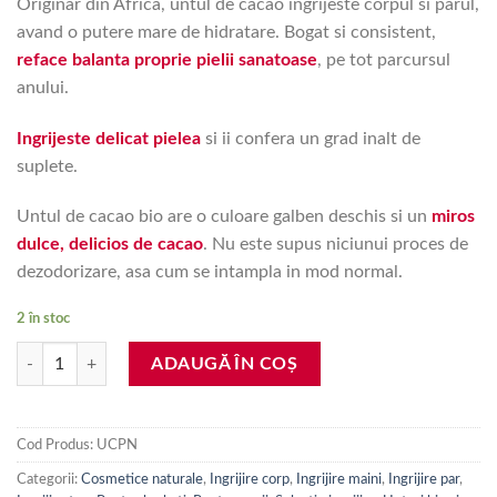
Originar din Africa, untul de cacao ingrijeste corpul si parul,
avand o putere mare de hidratare. Bogat si consistent,
reface balanta proprie pielii sanatoase
, pe tot parcursul
anului.
Ingrijeste delicat pielea
si ii confera un grad inalt de
suplete.
Untul de cacao bio are o culoare galben deschis si un
miros
dulce, delicios de cacao
. Nu este supus niciunui proces de
dezodorizare, asa cum se intampla in mod normal.
2 în stoc
Cantitate Unt cacao bio neprocesat, 100 ml
ADAUGĂ ÎN COȘ
Cod Produs:
UCPN
Categorii:
Cosmetice naturale
,
Ingrijire corp
,
Ingrijire maini
,
Ingrijire par
,