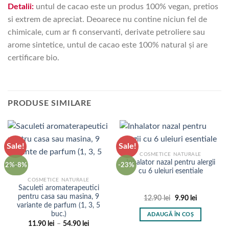
Detalii:
untul de cacao este un produs 100% vegan, pretios
si extrem de apreciat. Deoarece nu contine niciun fel de
chimicale, cum ar fi conservanti, derivate petroliere sau
arome sintetice, untul de cacao este 100% natural și are
certificare bio.
PRODUSE SIMILARE
Sale!
Sale!
COSMETICE NATURALE
Inhalator nazal pentru alergii
2%-8%
-23%
cu 6 uleiuri esentiale
COSMETICE NATURALE
Saculeti aromaterapeutici
pentru casa sau masina, 9
Prețul
Prețul
12.90
lei
9.90
lei
inițial
curent
variante de parfum (1, 3, 5
a
este:
buc.)
ADAUGĂ ÎN COȘ
fost:
9.90 lei.
Interval
11.90
lei
–
54.90
lei
12.90 lei.