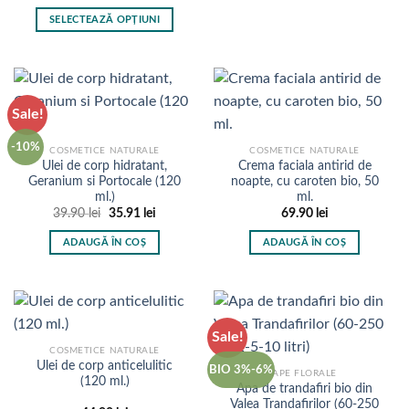
de
prețuri:
SELECTEAZĂ OPȚIUNI
11.90 lei
până
Acest
la
produs
54.90 lei
are
mai
Sale!
multe
variații.
-10%
COSMETICE NATURALE
COSMETICE NATURALE
Opțiunile
Ulei de corp hidratant,
Crema faciala antirid de
pot
Geranium si Portocale (120
noapte, cu caroten bio, 50
fi
ml.)
ml.
alese
Prețul
Prețul
39.90
lei
35.91
lei
69.90
lei
inițial
curent
în
a
este:
ADAUGĂ ÎN COȘ
ADAUGĂ ÎN COȘ
fost:
35.91 lei.
pagina
39.90 lei.
produsului.
Sale!
COSMETICE NATURALE
Ulei de corp anticelulitic
BIO 3%-6%
APE FLORALE
(120 ml.)
Apa de trandafiri bio din
Valea Trandafirilor (60-250