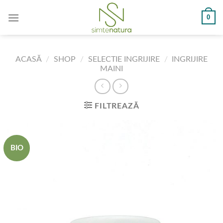
Skip
0
to
content
ACASĂ
/
SHOP
/
SELECTIE INGRIJIRE
/
INGRIJIRE
MAINI
FILTREAZĂ
BIO