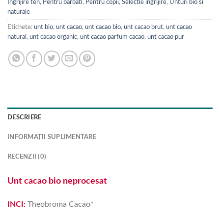
Ingrijire ten
,
Pentru barbati
,
Pentru copii
,
Selectie ingrijire
,
Unturi bio si
naturale
Etichete:
unt bio
,
unt cacao
,
unt cacao bio
,
unt cacao brut
,
unt cacao
natural
,
unt cacao organic
,
unt cacao parfum cacao
,
unt cacao pur
DESCRIERE
INFORMAȚII SUPLIMENTARE
RECENZII (0)
Unt cacao bio neprocesat
INCI:
Theobroma Cacao*