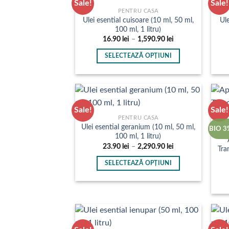
Sale!
Sale!
multe
PENTRU CASA
Ulei esential cuisoare (10 ml, 50 ml,
Ule
variații.
100 ml, 1 litru)
Opțiunile
Interval
16.90
lei
–
1,590.90
lei
pot
de
prețuri:
fi
SELECTEAZĂ OPȚIUNI
16.90 lei
până
alese
Acest
la
în
produs
1,590.90 lei
pagina
are
produsului.
mai
Sale!
Sale!
multe
PENTRU CASA
Ulei esential geranium (10 ml, 50 ml,
variații.
BIO 3
100 ml, 1 litru)
Opțiunile
Interval
23.90
lei
–
2,290.90
lei
Tra
pot
de
prețuri:
fi
SELECTEAZĂ OPȚIUNI
23.90 lei
până
alese
Acest
la
în
produs
2,290.90 lei
pagina
are
produsului.
mai
multe