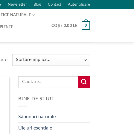
e
Newsletter
Blog
Contact
Autentificare
TICE NATURALE
0
COȘ /
0.00
LEI
PIENTE
tate
Caută:
BINE DE ȘTIUT
Săpunuri naturale
Uleiuri esențiale