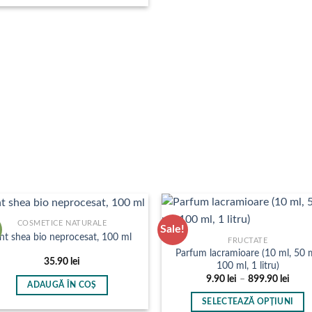
la
în
în
produs
899.90 lei
pagina
pagina
are
produsului.
produsului.
mai
multe
variații.
Opțiunile
pot
fi
alese
în
pagina
produsului.
COSMETICE NATURALE
Sale!
nt shea bio neprocesat, 100 ml
FRUCTATE
Parfum lacramioare (10 ml, 50 m
35.90
lei
100 ml, 1 litru)
Inter
9.90
lei
–
899.90
lei
ADAUGĂ ÎN COȘ
de
prețu
SELECTEAZĂ OPȚIUNI
9.90 l