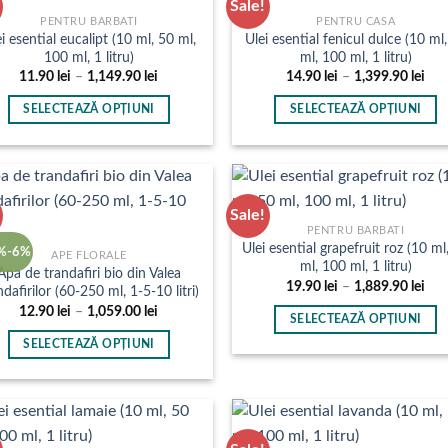
Sale!
multe
multe
PENTRU BARBATI
PENTRU CASA
i esential eucalipt (10 ml, 50 ml,
Ulei esential fenicul dulce (10 ml
variații.
variații.
100 ml, 1 litru)
ml, 100 ml, 1 litru)
Opțiunile
Opțiunile
Interval
Inte
11.90
lei
–
1,149.90
lei
14.90
lei
–
1,399.90
lei
pot
pot
de
de
prețuri:
preț
fi
fi
SELECTEAZĂ OPȚIUNI
SELECTEAZĂ OPȚIUNI
11.90 lei
14.9
până
pân
alese
alese
Acest
Acest
la
la
în
în
produs
produs
1,149.90 lei
1,39
pagina
pagina
are
are
produsului.
produsului.
mai
mai
Sale!
multe
multe
PENTRU BARBATI
Ulei esential grapefruit roz (10 ml
variații.
variații.
%-6%
APE FLORALE
ml, 100 ml, 1 litru)
Opțiunile
Opțiunile
Apa de trandafiri bio din Valea
Inte
19.90
lei
–
1,889.90
lei
ndafirilor (60-250 ml, 1-5-10 litri)
pot
pot
de
Interval
12.90
lei
–
1,059.00
lei
preț
fi
fi
SELECTEAZĂ OPȚIUNI
de
19.9
prețuri:
pân
alese
alese
Acest
SELECTEAZĂ OPȚIUNI
12.90 lei
la
în
în
până
produs
1,88
Acest
la
pagina
pagina
are
produs
1,059.00 lei
produsului.
produsului.
mai
are
multe
mai