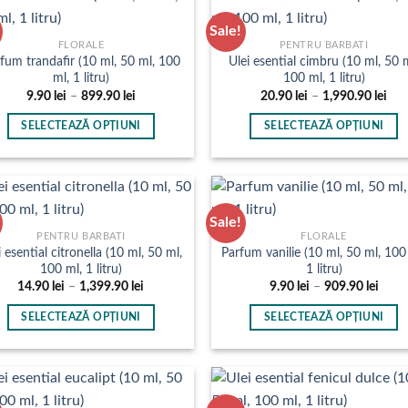
produsului.
produsului.
mai
mai
Sale!
multe
multe
FLORALE
PENTRU BARBATI
fum trandafir (10 ml, 50 ml, 100
Ulei esential cimbru (10 ml, 50 
variații.
variații.
ml, 1 litru)
100 ml, 1 litru)
Opțiunile
Opțiunile
Interval
Inte
9.90
lei
–
899.90
lei
20.90
lei
–
1,990.90
lei
pot
pot
de
de
prețuri:
preț
fi
fi
SELECTEAZĂ OPȚIUNI
SELECTEAZĂ OPȚIUNI
9.90 lei
20.9
până
pân
alese
alese
Acest
Acest
la
la
în
în
produs
produs
899.90 lei
1,99
pagina
pagina
are
are
produsului.
produsului.
mai
mai
Sale!
multe
multe
PENTRU BARBATI
FLORALE
i esential citronella (10 ml, 50 ml,
Parfum vanilie (10 ml, 50 ml, 100
variații.
variații.
100 ml, 1 litru)
1 litru)
Opțiunile
Opțiunile
Interval
Inter
14.90
lei
–
1,399.90
lei
9.90
lei
–
909.90
lei
pot
pot
de
de
prețuri:
prețu
fi
fi
SELECTEAZĂ OPȚIUNI
SELECTEAZĂ OPȚIUNI
14.90 lei
9.90 l
până
până
alese
alese
Acest
Acest
la
la
în
în
produs
produs
1,399.90 lei
909.9
pagina
pagina
are
are
produsului.
produsului.
mai
mai