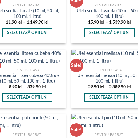
Sale!
variații.
multe
PENTRU BARBATI
PENTRU BARBATI
Opțiunile
ei esential lamaie (10 ml, 50 ml,
Ulei esential lavanda (10 ml, 50 
variații.
100 ml, 1 litru)
100 ml, 1 litru)
pot
Opțiunile
Interval
Inte
11.90
lei
–
1,149.90
lei
15.90
lei
–
1,539.90
lei
fi
pot
de
de
prețuri:
preț
alese
fi
SELECTEAZĂ OPȚIUNI
SELECTEAZĂ OPȚIUNI
11.90 lei
15.9
în
până
pân
alese
Acest
Acest
la
la
pagina
în
produs
produs
1,149.90 lei
1,53
produsului.
pagina
are
are
produsului.
mai
mai
Sale!
multe
multe
PENTRU CASA
PENTRU CASA
i esential litsea cubeba 40% ulei
Ulei esential melissa (10 ml, 50 
variații.
variații.
(10 ml, 50 ml, 100 ml, 1 litru)
100 ml, 1 litru)
Opțiunile
Opțiunile
Interval
Inte
8.90
lei
–
839.90
lei
29.90
lei
–
2,889.90
lei
pot
pot
de
de
prețuri:
preț
fi
fi
SELECTEAZĂ OPȚIUNI
SELECTEAZĂ OPȚIUNI
8.90 lei
29.9
până
pân
alese
alese
Acest
Acest
la
la
în
în
produs
produs
839.90 lei
2,88
pagina
pagina
are
are
produsului.
produsului.
mai
mai
Sale!
multe
multe
PENTRU BARBATI
PENTRU BARBATI