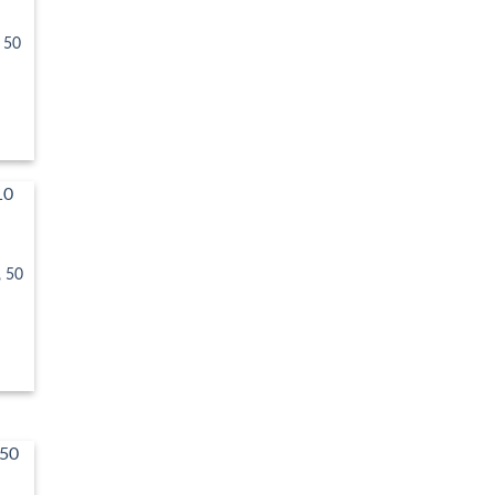
, 50
rval
uri:
0 lei
ă
9.90 lei
, 50
rval
uri:
0 lei
ă
9.90 lei