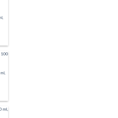
ml,
rval
uri:
0 lei
ă
0.90 lei
 ml,
val
ri:
ei
0 lei