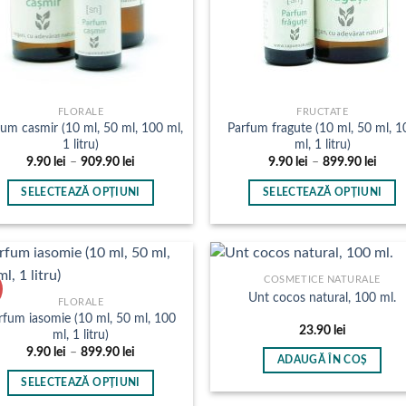
FLORALE
FRUCTATE
fum casmir (10 ml, 50 ml, 100 ml,
Parfum fragute (10 ml, 50 ml, 1
1 litru)
ml, 1 litru)
Interval
Inter
9.90
lei
–
909.90
lei
9.90
lei
–
899.90
lei
de
de
prețuri:
prețu
SELECTEAZĂ OPȚIUNI
SELECTEAZĂ OPȚIUNI
9.90 lei
9.90 l
până
până
Acest
Acest
la
la
produs
produs
909.90 lei
899.9
are
are
mai
mai
COSMETICE NATURALE
Unt cocos natural, 100 ml.
multe
multe
FLORALE
rfum iasomie (10 ml, 50 ml, 100
variații.
variații.
23.90
lei
ml, 1 litru)
Opțiunile
Opțiunile
Interval
9.90
lei
–
899.90
lei
pot
pot
ADAUGĂ ÎN COȘ
de
prețuri:
fi
fi
SELECTEAZĂ OPȚIUNI
9.90 lei
până
alese
alese
Acest