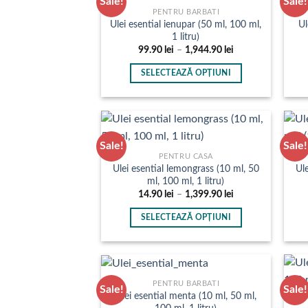
Sale!
Sale!
variații.
PENTRU BARBATI
Opțiunile
Ulei esential ienupar (50 ml, 100 ml,
Ul
1 litru)
pot
Interval
99.90
lei
–
1,944.90
lei
fi
de
prețuri:
alese
SELECTEAZĂ OPȚIUNI
99.90 lei
în
până
Acest
la
pagina
produs
1,944.90 lei
produsului.
are
mai
Sale!
Sale!
multe
PENTRU CASA
Ulei esential lemongrass (10 ml, 50
Ule
variații.
ml, 100 ml, 1 litru)
Opțiunile
Interval
14.90
lei
–
1,399.90
lei
pot
de
prețuri:
fi
SELECTEAZĂ OPȚIUNI
14.90 lei
până
alese
Acest
la
în
produs
1,399.90 lei
pagina
are
produsului.
mai
PENTRU BARBATI
Sale!
Sale!
Ulei esential menta (10 ml, 50 ml,
multe