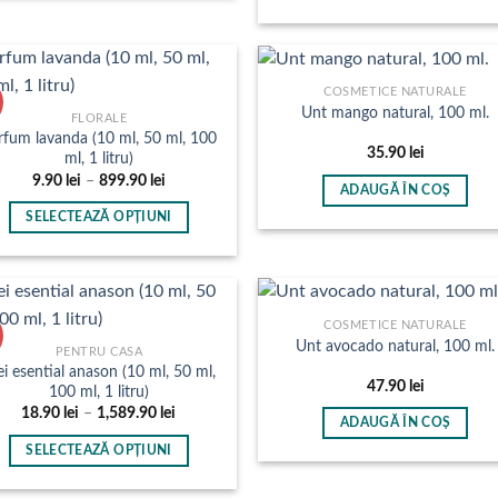
până
Acest
la
produs
899.9
are
mai
COSMETICE NATURALE
Unt mango natural, 100 ml.
multe
FLORALE
rfum lavanda (10 ml, 50 ml, 100
variații.
35.90
lei
ml, 1 litru)
Opțiunile
Interval
9.90
lei
–
899.90
lei
pot
ADAUGĂ ÎN COȘ
de
prețuri:
fi
SELECTEAZĂ OPȚIUNI
9.90 lei
până
alese
Acest
la
în
produs
899.90 lei
pagina
are
produsului.
mai
COSMETICE NATURALE
Unt avocado natural, 100 ml.
multe
PENTRU CASA
ei esential anason (10 ml, 50 ml,
variații.
47.90
lei
100 ml, 1 litru)
Opțiunile
Interval
18.90
lei
–
1,589.90
lei
pot
ADAUGĂ ÎN COȘ
de
prețuri:
fi
SELECTEAZĂ OPȚIUNI
18.90 lei
până
alese
Acest
la