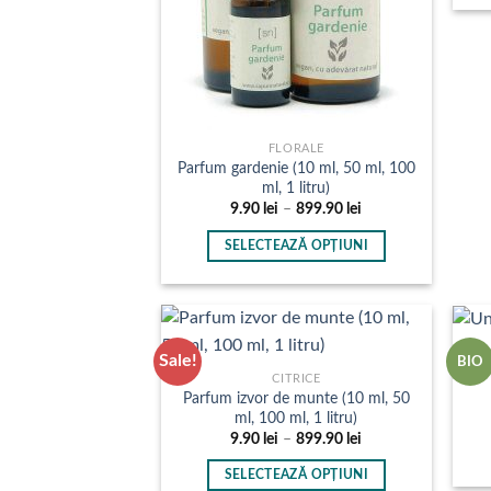
în
pagina
produsului.
FLORALE
Parfum gardenie (10 ml, 50 ml, 100
ml, 1 litru)
Interval
9.90
lei
–
899.90
lei
de
prețuri:
SELECTEAZĂ OPȚIUNI
9.90 lei
până
Acest
la
produs
899.90 lei
are
mai
Sale!
BIO
U
multe
CITRICE
Parfum izvor de munte (10 ml, 50
variații.
ml, 100 ml, 1 litru)
Opțiunile
Interval
9.90
lei
–
899.90
lei
pot
de
prețuri:
fi
SELECTEAZĂ OPȚIUNI
9.90 lei