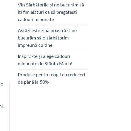
Vin Sărbătorile și ne bucurăm să
îți fim alături ca să pregătești
cadouri minunate
Astăzi este ziua noastră și ne
bucurăm să o sărbătorim
împreună cu tine!
Inspiră-te și alege cadouri
minunate de Sfânta Maria!
Produse pentru copii cu reduceri
de până la 50%
l,
val
ri:
ei