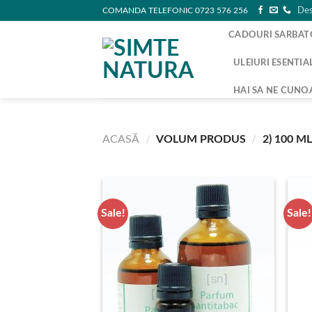
Skip
COMANDA TELEFONIC 0723 576 256
Des
to
CADOURI SARBAT
content
ULEIURI ESENTIA
HAI SA NE CUNO
ACASĂ
/
VOLUM PRODUS
/
2) 100 M
Sale!
Sale!