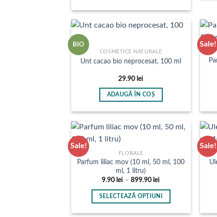
până
alese
Acest
la
în
produs
899.90 lei
pagina
are
produsului.
mai
Sale!
BIO
multe
COSMETICE NATURALE
Pa
variații.
Unt cacao bio neprocesat, 100 ml
Opțiunile
29.90
lei
pot
fi
ADAUGĂ ÎN COȘ
alese
în
pagina
produsului.
Sale!
Sale!
FLORALE
Parfum liliac mov (10 ml, 50 ml, 100
Ul
ml, 1 litru)
Interval
9.90
lei
–
899.90
lei
de
prețuri:
SELECTEAZĂ OPȚIUNI
9.90 lei
până
Acest
la