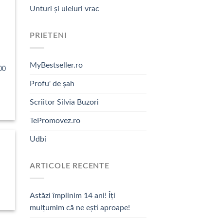
Unturi și uleiuri vrac
PRIETENI
MyBestseller.ro
00
Profu' de șah
val
ri:
Scriitor Silvia Buzori
ei
TePromovez.ro
0 lei
Udbi
ARTICOLE RECENTE
Astăzi împlinim 14 ani! Îți
mulțumim că ne ești aproape!