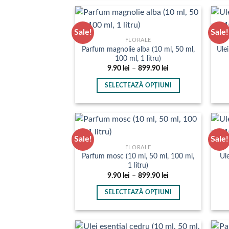
produs
899.90 lei
are
mai
Sale!
Sale!
multe
FLORALE
Parfum magnolie alba (10 ml, 50 ml,
Ule
variații.
100 ml, 1 litru)
Opțiunile
Interval
9.90
lei
–
899.90
lei
pot
de
prețuri:
fi
SELECTEAZĂ OPȚIUNI
9.90 lei
până
alese
Acest
la
în
produs
899.90 lei
pagina
are
produsului.
mai
Sale!
Sale!
multe
FLORALE
Parfum mosc (10 ml, 50 ml, 100 ml,
Ule
variații.
1 litru)
Opțiunile
Interval
9.90
lei
–
899.90
lei
pot
de
prețuri:
fi
SELECTEAZĂ OPȚIUNI
9.90 lei
până
alese
Acest
la
în
produs
899.90 lei
pagina
are