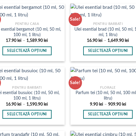
în
produs
1,589.90 lei
pagina
are
produsului.
mai
Sale!
multe
PENTRU CASA
PENTRU BARBATI
i esential bergamot (10 ml, 50 ml,
Ulei esential brad (10 ml, 50 ml,
variații.
100 ml, 1 litru)
ml, 1 litru)
Opțiunile
Interval
Inte
17.90
lei
–
1,589.90
lei
16.90
lei
–
1,649.90
lei
pot
de
de
prețuri:
preț
fi
SELECTEAZĂ OPȚIUNI
SELECTEAZĂ OPȚIUNI
17.90 lei
16.9
până
pân
alese
Acest
Acest
la
la
în
produs
produs
1,589.90 lei
1,64
pagina
are
are
produsului.
mai
mai
Sale!
multe
multe
PENTRU BARBATI
FLORALE
i esential busuioc (10 ml, 50 ml,
Parfum tei (10 ml, 50 ml, 100 ml
variații.
variații.
100 ml, 1 litru)
litru)
Opțiunile
Opțiunile
Interval
Inter
16.90
lei
–
1,590.90
lei
9.90
lei
–
909.90
lei
pot
pot
de
de
prețuri:
prețu
fi
fi
SELECTEAZĂ OPȚIUNI
SELECTEAZĂ OPȚIUNI
16.90 lei
9.90 l
până
până
alese
alese
Acest
Acest
la
la
în
în
produs
produs
1,590.90 lei
909.9
pagina
pagina
are
are