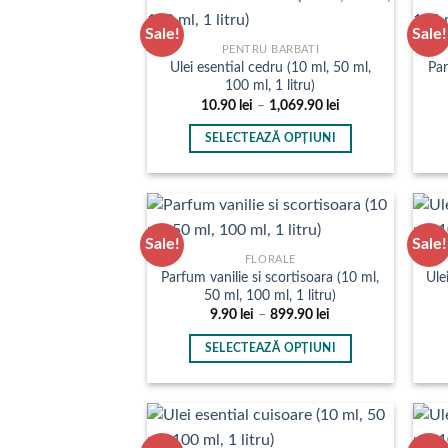
produsului.
mai
Sale!
Sale!
multe
PENTRU BARBATI
Ulei esential cedru (10 ml, 50 ml,
Par
variații.
100 ml, 1 litru)
Opțiunile
Interval
10.90
lei
–
1,069.90
lei
pot
de
prețuri:
fi
SELECTEAZĂ OPȚIUNI
10.90 lei
până
alese
Acest
la
în
produs
1,069.90 lei
pagina
are
produsului.
mai
Sale!
Sale!
multe
FLORALE
Parfum vanilie si scortisoara (10 ml,
Ule
variații.
50 ml, 100 ml, 1 litru)
Opțiunile
Interval
9.90
lei
–
899.90
lei
pot
de
prețuri:
fi
SELECTEAZĂ OPȚIUNI
9.90 lei
până
alese
Acest
la
în
produs
899.90 lei
pagina
are
produsului.
mai