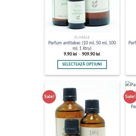
FLORALE
Parfum antitabac (10 ml, 50 ml, 100
Par
ml, 1 litru)
Interval
9.90
lei
–
909.90
lei
de
prețuri:
SELECTEAZĂ OPȚIUNI
9.90 lei
până
Acest
la
produs
909.90 lei
are
mai
Sale!
Sale!
multe
Pa
variații.
Opțiunile
pot
fi
alese