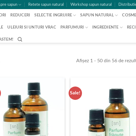
pre sapun
Retete sapun natural
Workshop sapun natural
Distributi
ORI
REDUCERI
SELECTIE INGRIJIRE
SAPUN NATURAL
COSME
LE
ULEIURI SI UNTURI VRAC
PARFUMURI
INGREDIENTE
RECI
ASTEM!
Afișez 1 - 50 din 56 de rezul
L
Sale!