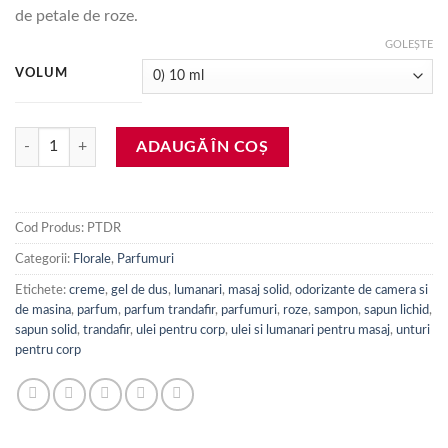
prețuri:
de petale de roze.
9.90 lei
până
GOLEȘTE
la
VOLUM
899.90 lei
Cantitate Parfum trandafir (10 ml, 50 ml, 100 ml, 1 litru)
ADAUGĂ ÎN COȘ
Cod Produs:
PTDR
Categorii:
Florale
,
Parfumuri
Etichete:
creme
,
gel de dus
,
lumanari
,
masaj solid
,
odorizante de camera si
de masina
,
parfum
,
parfum trandafir
,
parfumuri
,
roze
,
sampon
,
sapun lichid
,
sapun solid
,
trandafir
,
ulei pentru corp
,
ulei si lumanari pentru masaj
,
unturi
pentru corp