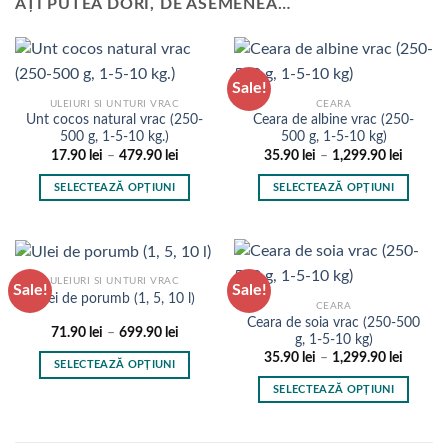
AȚI PUTEA DORI, DE ASEMENEA…
Sale!
ULEIURI SI UNTURI VRAC
CEARA
Unt cocos natural vrac (250-
Ceara de albine vrac (250-
500 g, 1-5-10 kg.)
500 g, 1-5-10 kg)
Interval
Interval
17.90
lei
–
479.90
lei
35.90
lei
–
1,299.90
lei
de
de
prețuri:
prețuri:
SELECTEAZĂ OPȚIUNI
SELECTEAZĂ OPȚIUNI
17.90 lei
35.90 l
până
până
Acest
Acest
la
la
produs
produs
479.90 lei
1,299.9
are
are
mai
mai
ULEIURI SI UNTURI VRAC
Sale!
Sale!
multe
multe
Ulei de porumb (1, 5, 10 l)
CEARA
variații.
variații.
Ceara de soia vrac (250-500
Interval
71.90
lei
–
699.90
lei
Opțiunile
Opțiunile
g, 1-5-10 kg)
de
pot
pot
Interval
35.90
lei
–
1,299.90
lei
prețuri:
SELECTEAZĂ OPȚIUNI
de
71.90 lei
fi
fi
prețuri:
până
Acest
SELECTEAZĂ OPȚIUNI
35.90 l
la
alese
alese
produs
până
699.90 lei
Acest
în
în
la
are
produs
1,299.9
pagina
pagina