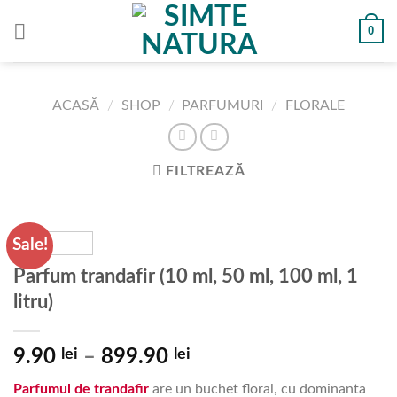
Skip
0
to
content
ACASĂ
/
SHOP
/
PARFUMURI
/
FLORALE
FILTREAZĂ
Sale!
Parfum trandafir (10 ml, 50 ml, 100 ml, 1
litru)
Interval
9.90
lei
–
899.90
lei
de
Parfumul de trandafir
are un buchet floral, cu dominanta