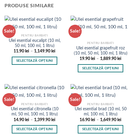
mai
are
produsului.
produsului.
PRODUSE SIMILARE
multe
mai
variații.
multe
Opțiunile
variații.
pot
Opțiunile
Sale!
Sale!
fi
pot
PENTRU BARBATI
alese
fi
Ulei esential eucalipt (10 ml,
PENTRU BARBATI
în
50 ml, 100 ml, 1 litru)
alese
Ulei esential grapefruit roz
Interval
11.90
lei
–
1,149.90
lei
pagina
în
(10 ml, 50 ml, 100 ml, 1 litru)
de
produsului.
Interval
pagina
prețuri:
19.90
lei
–
1,889.90
lei
SELECTEAZĂ OPȚIUNI
de
11.90 lei
produsului.
prețuri:
până
Acest
SELECTEAZĂ OPȚIUNI
19.90 l
la
produs
până
1,149.90 lei
Acest
la
are
produs
1,889.9
mai
are
multe
mai
Sale!
Sale!
variații.
multe
PENTRU BARBATI
PENTRU BARBATI
Opțiunile
variații.
Ulei esential citronella (10
Ulei esential brad (10 ml, 50
pot
Opțiunile
ml, 50 ml, 100 ml, 1 litru)
ml, 100 ml, 1 litru)
fi
pot
Interval
Interval
14.90
lei
–
1,399.90
lei
16.90
lei
–
1,649.90
lei
de
de
alese
fi
prețuri:
prețuri:
SELECTEAZĂ OPȚIUNI
SELECTEAZĂ OPȚIUNI
în
14.90 lei
16.90 l
alese