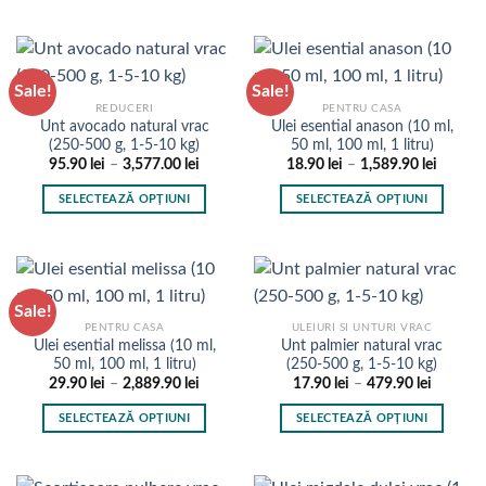
până
până
Acest
Acest
pagina
în
la
la
produs
produs
1,399.90 lei
1,649.9
produsului.
pagina
are
are
produsului.
mai
mai
Sale!
Sale!
multe
multe
REDUCERI
PENTRU CASA
variații.
variații.
Unt avocado natural vrac
Ulei esential anason (10 ml,
Opțiunile
Opțiunile
(250-500 g, 1-5-10 kg)
50 ml, 100 ml, 1 litru)
pot
pot
Interval
Interval
95.90
lei
–
3,577.00
lei
18.90
lei
–
1,589.90
lei
de
de
fi
fi
prețuri:
prețuri:
SELECTEAZĂ OPȚIUNI
SELECTEAZĂ OPȚIUNI
95.90 lei
18.90 l
alese
alese
până
până
Acest
Acest
în
în
la
la
produs
produs
3,577.00 lei
1,589.9
pagina
pagina
are
are
produsului.
produsului.
mai
mai
Sale!
multe
multe
PENTRU CASA
ULEIURI SI UNTURI VRAC
variații.
variații.
Ulei esential melissa (10 ml,
Unt palmier natural vrac
Opțiunile
Opțiunile
50 ml, 100 ml, 1 litru)
(250-500 g, 1-5-10 kg)
pot
pot
Interval
Interval
29.90
lei
–
2,889.90
lei
17.90
lei
–
479.90
lei
de
de
fi
fi
prețuri:
prețuri:
SELECTEAZĂ OPȚIUNI
SELECTEAZĂ OPȚIUNI
29.90 lei
17.90 le
alese
alese
până
până
Acest
Acest
în
în
la
la
produs
produs
2,889.90 lei
479.90 l
pagina
pagina