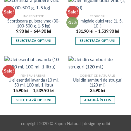
are
are
produsului.
produsului.
mai
mai
Sale!
Sale!
multe
multe
INGREDIENTE
REDUCERI
variații.
variații.
Scortisoara pulbere vrac (30-
Ulei migdale dulci vrac (1, 5,
-15%
Opțiunile
Opțiunile
100-500 g, 1-5 kg)
10 l)
pot
pot
Interval
Interva
9.90
lei
–
644.90
lei
131.90
lei
–
1,539.90
lei
de
de
fi
fi
prețuri:
prețuri
SELECTEAZĂ OPȚIUNI
SELECTEAZĂ OPȚIUNI
9.90 lei
131.90 
alese
alese
până
până
Acest
Acest
în
în
la
la
produs
produs
644.90 lei
1,539.9
pagina
pagina
are
are
produsului.
produsului.
mai
mai
Sale!
multe
multe
PENTRU BARBATI
COSMETICE NATURALE
variații.
variații.
Ulei esential lavanda (10 ml,
Ulei din samburi de struguri
Opțiunile
Opțiunile
50 ml, 100 ml, 1 litru)
(120 ml.)
pot
pot
Interval
15.90
lei
–
1,539.90
lei
35.90
lei
de
fi
fi
prețuri:
SELECTEAZĂ OPȚIUNI
ADAUGĂ ÎN COȘ
15.90 lei
alese
alese
până
Acest
în
în
la
produs
1,539.90 lei
pagina
pagina
are
produsului.
produsului.
copyright 2020 © Sapun Natural | design by
udbi
mai