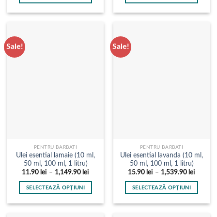
până
până
Acest
Acest
la
la
produs
produs
2,290.90 lei
1,889.9
are
are
mai
mai
Sale!
Sale!
multe
multe
variații.
variații.
Opțiunile
Opțiunile
pot
pot
fi
fi
alese
alese
în
în
pagina
pagina
produsului.
produsului.
PENTRU BARBATI
PENTRU BARBATI
Ulei esential lamaie (10 ml,
Ulei esential lavanda (10 ml,
50 ml, 100 ml, 1 litru)
50 ml, 100 ml, 1 litru)
Interval
Interval
11.90
lei
–
1,149.90
lei
15.90
lei
–
1,539.90
lei
de
de
prețuri:
prețuri:
SELECTEAZĂ OPȚIUNI
SELECTEAZĂ OPȚIUNI
11.90 lei
15.90 l
până
până
Acest
Acest
la
la
produs
produs
1,149.90 lei
1,539.9