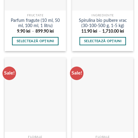
produsului.
produsului.
FRUCTATE
INGREDIENTE
Parfum fragute (10 ml, 50
Spirulina bio pulbere vrac
ml, 100 ml, 1 litru)
(30-100-500 g, 1-5 kg)
Interval
Interval
9.90
lei
–
899.90
lei
11.90
lei
–
1,710.00
lei
de
de
prețuri:
prețuri:
SELECTEAZĂ OPȚIUNI
SELECTEAZĂ OPȚIUNI
9.90 lei
11.90 l
până
până
Acest
Acest
la
la
produs
produs
899.90 lei
1,710.0
are
are
mai
mai
Sale!
Sale!
multe
multe
variații.
variații.
Opțiunile
Opțiunile
pot
pot
fi
fi
alese
alese
în
în
pagina
pagina
produsului.
produsului.
FLORALE
FLORALE