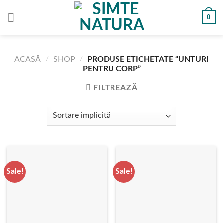
Skip
0
to
content
ACASĂ
/
SHOP
/
PRODUSE ETICHETATE “UNTURI
PENTRU CORP”
FILTREAZĂ
Sale!
Sale!