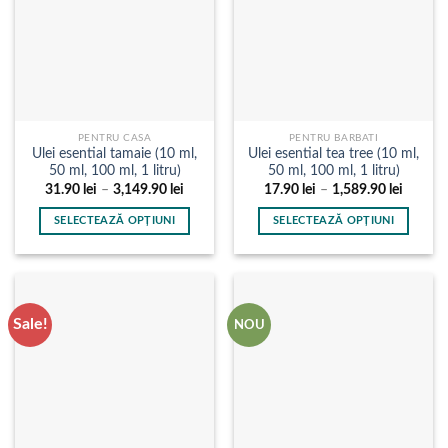
fi
fi
alese
alese
în
în
pagina
pagina
produsului.
produsului.
PENTRU CASA
PENTRU BARBATI
Ulei esential tamaie (10 ml,
Ulei esential tea tree (10 ml,
50 ml, 100 ml, 1 litru)
50 ml, 100 ml, 1 litru)
Interval
Interval
31.90
lei
–
3,149.90
lei
17.90
lei
–
1,589.90
lei
de
de
prețuri:
prețuri:
SELECTEAZĂ OPȚIUNI
SELECTEAZĂ OPȚIUNI
31.90 lei
17.90 l
până
până
Acest
Acest
la
la
produs
produs
3,149.90 lei
1,589.9
are
are
mai
mai
Sale!
NOU
multe
multe
variații.
variații.
Opțiunile
Opțiunile
pot
pot
fi
fi
alese
alese