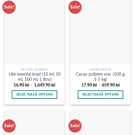
mai
mai
Sale!
Sale!
multe
multe
variații.
variații.
Opțiunile
Opțiunile
pot
pot
fi
fi
alese
alese
în
în
pagina
pagina
produsului.
produsului.
PENTRU BARBATI
INGREDIENTE
Ulei esential brad (10 ml, 50
Cacao pulbere vrac (100 g,
ml, 100 ml, 1 litru)
1-5 kg)
Interval
Interval
16.90
lei
–
1,649.90
lei
17.90
lei
–
659.90
lei
de
de
prețuri:
prețuri:
SELECTEAZĂ OPȚIUNI
SELECTEAZĂ OPȚIUNI
16.90 lei
17.90 le
până
până
Acest
Acest
la
la
produs
produs
1,649.90 lei
659.90 l
are
are
mai
mai
Sale!
Sale!
multe
multe
variații.
variații.