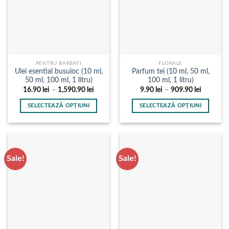
fi
fi
alese
alese
în
în
pagina
pagina
produsului.
produsului.
PENTRU BARBATI
FLORALE
Ulei esential busuioc (10 ml,
Parfum tei (10 ml, 50 ml,
50 ml, 100 ml, 1 litru)
100 ml, 1 litru)
Interval
Interval
16.90
lei
–
1,590.90
lei
9.90
lei
–
909.90
lei
de
de
prețuri:
prețuri:
SELECTEAZĂ OPȚIUNI
SELECTEAZĂ OPȚIUNI
16.90 lei
9.90 lei
până
până
Acest
Acest
la
la
produs
produs
1,590.90 lei
909.90 le
are
are
mai
mai
Sale!
Sale!
multe
multe
variații.
variații.
Opțiunile
Opțiunile
pot
pot
fi
fi
alese
alese
în
în