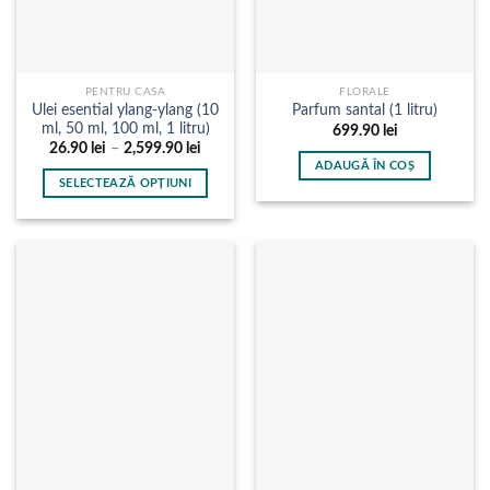
în
în
pagina
pagina
produsului.
produsului.
PENTRU CASA
FLORALE
Ulei esential ylang-ylang (10
Parfum santal (1 litru)
ml, 50 ml, 100 ml, 1 litru)
699.90
lei
Interval
26.90
lei
–
2,599.90
lei
de
ADAUGĂ ÎN COȘ
prețuri:
SELECTEAZĂ OPȚIUNI
26.90 lei
până
Acest
la
produs
2,599.90 lei
are
mai
multe
variații.
Opțiunile
pot
fi
alese
în
pagina
produsului.