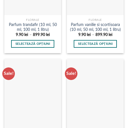
pagina
pagina
produsului.
produsului.
FLORALE
FLORALE
Parfum trandafir (10 ml, 50
Parfum vanilie si scortisoara
ml, 100 ml, 1 litru)
(10 ml, 50 ml, 100 ml, 1 litru)
Interval
Interval
9.90
lei
–
899.90
lei
9.90
lei
–
899.90
lei
de
de
prețuri:
prețuri:
SELECTEAZĂ OPȚIUNI
SELECTEAZĂ OPȚIUNI
9.90 lei
9.90 lei
până
până
Acest
Acest
la
la
produs
produs
899.90 lei
899.90 le
are
are
mai
mai
Sale!
Sale!
multe
multe
variații.
variații.
Opțiunile
Opțiunile
pot
pot
fi
fi
alese
alese
în
în
pagina
pagina
produsului.
produsului.