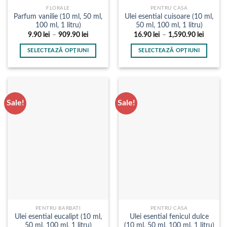
FLORALE
PENTRU CASA
Parfum vanilie (10 ml, 50 ml,
Ulei esential cuisoare (10 ml,
100 ml, 1 litru)
50 ml, 100 ml, 1 litru)
Interval
Interval
9.90
lei
–
909.90
lei
16.90
lei
–
1,590.90
lei
de
de
prețuri:
prețuri:
SELECTEAZĂ OPȚIUNI
SELECTEAZĂ OPȚIUNI
9.90 lei
16.90 l
până
până
Acest
Acest
la
la
produs
produs
909.90 lei
1,590.9
are
are
mai
mai
Sale!
Sale!
multe
multe
variații.
variații.
Opțiunile
Opțiunile
pot
pot
fi
fi
alese
alese
în
în
pagina
pagina
produsului.
produsului.
PENTRU BARBATI
PENTRU CASA
Ulei esential eucalipt (10 ml,
Ulei esential fenicul dulce
50 ml, 100 ml, 1 litru)
(10 ml, 50 ml, 100 ml, 1 litru)