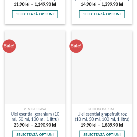
Interval
Interval
11.90
lei
–
1,149.90
lei
14.90
lei
–
1,399.90
lei
de
de
prețuri:
prețuri:
SELECTEAZĂ OPȚIUNI
SELECTEAZĂ OPȚIUNI
11.90 lei
14.90 l
până
până
Acest
Acest
la
la
produs
produs
1,149.90 lei
1,399.9
are
are
mai
mai
Sale!
Sale!
multe
multe
variații.
variații.
Opțiunile
Opțiunile
pot
pot
fi
fi
alese
alese
în
în
pagina
pagina
produsului.
produsului.
PENTRU CASA
PENTRU BARBATI
Ulei esential geranium (10
Ulei esential grapefruit roz
ml, 50 ml, 100 ml, 1 litru)
(10 ml, 50 ml, 100 ml, 1 litru)
Interval
Interval
23.90
lei
–
2,290.90
lei
19.90
lei
–
1,889.90
lei
de
de
prețuri:
prețuri:
SELECTEAZĂ OPȚIUNI
SELECTEAZĂ OPȚIUNI
23.90 lei
19.90 l