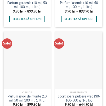
Parfum gardenie (10 ml, 50
Parfum iasomie (10 ml, 50
ml, 100 ml, 1 litru)
ml, 100 ml, 1 litru)
Interval
Interval
9.90
lei
–
899.90
lei
9.90
lei
–
899.90
lei
de
de
prețuri:
prețuri:
SELECTEAZĂ OPȚIUNI
SELECTEAZĂ OPȚIUNI
9.90 lei
9.90 lei
până
până
Acest
Acest
la
la
produs
produs
899.90 lei
899.90 le
are
are
mai
mai
Sale!
Sale!
multe
multe
variații.
variații.
Opțiunile
Opțiunile
pot
pot
fi
fi
alese
alese
în
în
pagina
pagina
produsului.
produsului.
CITRICE
INGREDIENTE
Parfum izvor de munte (10
Scortisoara pulbere vrac (30-
ml, 50 ml, 100 ml, 1 litru)
100-500 g, 1-5 kg)
Interval
Interval
9.90
lei
–
899.90
lei
9.90
lei
–
644.90
lei