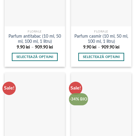
FLORALE
FLORALE
Parfum antitabac (10 ml, 50
Parfum casmir (10 ml, 50 ml,
ml, 100 ml, 1 litru)
100 ml, 1 litru)
Interval
Interval
9.90
lei
–
909.90
lei
9.90
lei
–
909.90
lei
de
de
prețuri:
prețuri:
SELECTEAZĂ OPȚIUNI
SELECTEAZĂ OPȚIUNI
9.90 lei
9.90 lei
până
până
Acest
Acest
la
la
produs
produs
909.90 lei
909.90 le
are
are
mai
mai
Sale!
Sale!
multe
multe
variații.
variații.
-34% BIO
Opțiunile
Opțiunile
pot
pot
fi
fi
alese
alese
în
în
pagina
pagina