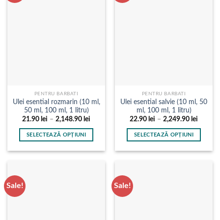
variații.
pot
Opțiunile
fi
pot
alese
fi
în
alese
pagina
în
produsului.
pagina
produsului.
PENTRU BARBATI
PENTRU BARBATI
Ulei esential rozmarin (10 ml,
Ulei esential salvie (10 ml, 50
50 ml, 100 ml, 1 litru)
ml, 100 ml, 1 litru)
Interval
Interval
21.90
lei
–
2,148.90
lei
22.90
lei
–
2,249.90
lei
de
de
prețuri:
prețuri:
SELECTEAZĂ OPȚIUNI
SELECTEAZĂ OPȚIUNI
21.90 lei
22.90 l
până
până
Acest
Acest
la
la
produs
produs
2,148.90 lei
2,249.9
are
are
mai
mai
Sale!
Sale!
multe
multe
variații.
variații.
Opțiunile
Opțiunile
pot
pot