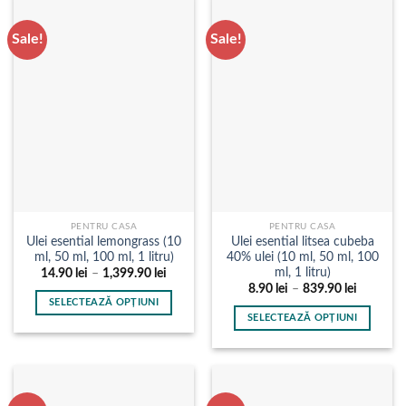
are
are
mai
mai
Sale!
Sale!
multe
multe
variații.
variații.
Opțiunile
Opțiunile
pot
pot
fi
fi
alese
alese
în
în
pagina
pagina
produsului.
produsului.
PENTRU CASA
PENTRU CASA
Ulei esential lemongrass (10
Ulei esential litsea cubeba
ml, 50 ml, 100 ml, 1 litru)
40% ulei (10 ml, 50 ml, 100
ml, 1 litru)
Interval
14.90
lei
–
1,399.90
lei
de
Interval
8.90
lei
–
839.90
lei
prețuri:
de
SELECTEAZĂ OPȚIUNI
14.90 lei
prețuri:
SELECTEAZĂ OPȚIUNI
până
Acest
8.90 lei
la
până
Acest
produs
1,399.90 lei
la
produs
839.90 le
are
are
mai
mai
multe