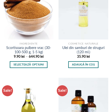
Opțiunile
Opțiunile
pot
pot
fi
fi
alese
alese
în
în
pagina
pagina
produsului.
produsului.
INGREDIENTE
COSMETICE NATURALE
Scortisoara pulbere vrac (30-
Ulei din samburi de struguri
100-500 g, 1-5 kg)
(120 ml.)
Interval
9.90
lei
–
644.90
lei
35.90
lei
de
prețuri:
SELECTEAZĂ OPȚIUNI
ADAUGĂ ÎN COȘ
9.90 lei
până
Acest
la
produs
644.90 lei
are
mai
Sale!
Sale!
multe
variații.
Opțiunile
pot