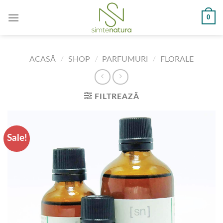
Skip
0
to
content
ACASĂ
/
SHOP
/
PARFUMURI
/
FLORALE
FILTREAZĂ
Sale!