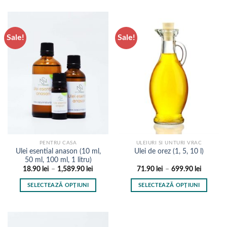
la
la
produs
produs
1,889.90 lei
2,599.9
are
are
mai
mai
Sale!
Sale!
multe
multe
variații.
variații.
Opțiunile
Opțiunile
pot
pot
fi
fi
alese
alese
în
în
pagina
pagina
produsului.
produsului.
PENTRU CASA
ULEIURI SI UNTURI VRAC
Ulei esential anason (10 ml,
Ulei de orez (1, 5, 10 l)
50 ml, 100 ml, 1 litru)
Interval
Interval
18.90
lei
–
1,589.90
lei
71.90
lei
–
699.90
lei
de
de
prețuri:
prețuri:
SELECTEAZĂ OPȚIUNI
SELECTEAZĂ OPȚIUNI
18.90 lei
71.90 le
până
până
Acest
Acest
la
la
produs
produs
1,589.90 lei
699.90 l
are
are