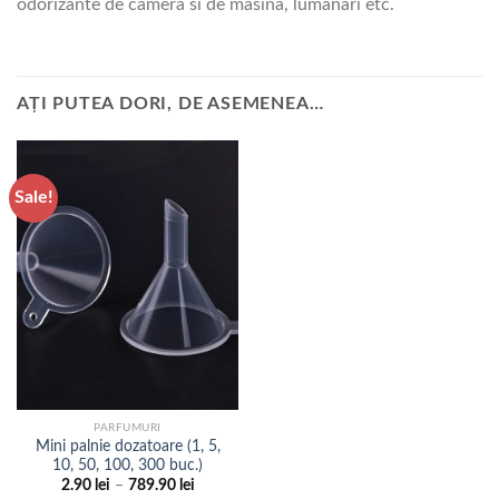
odorizante de camera si de masina, lumanari etc.
AȚI PUTEA DORI, DE ASEMENEA…
Sale!
PARFUMURI
Mini palnie dozatoare (1, 5,
10, 50, 100, 300 buc.)
Interval
2.90
lei
–
789.90
lei