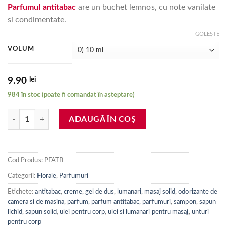
de
Parfumul antitabac
are un buchet lemnos, cu note vanilate
prețuri:
si condimentate.
9.90 lei
până
GOLEȘTE
la
VOLUM
909.90 lei
lei
9.90
984 în stoc (poate fi comandat în așteptare)
Cantitate Parfum antitabac (10 ml, 50 ml, 100 ml, 1 litru)
ADAUGĂ ÎN COȘ
Cod Produs:
PFATB
Categorii:
Florale
,
Parfumuri
Etichete:
antitabac
,
creme
,
gel de dus
,
lumanari
,
masaj solid
,
odorizante de
camera si de masina
,
parfum
,
parfum antitabac
,
parfumuri
,
sampon
,
sapun
lichid
,
sapun solid
,
ulei pentru corp
,
ulei si lumanari pentru masaj
,
unturi
pentru corp