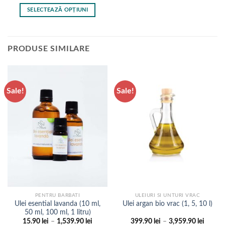
de
prețuri:
SELECTEAZĂ OPȚIUNI
2.90 lei
până
Acest
la
produs
789.90 lei
are
PRODUSE SIMILARE
mai
multe
variații.
Opțiunile
Sale!
Sale!
pot
fi
alese
în
pagina
produsului.
PENTRU BARBATI
ULEIURI SI UNTURI VRAC
Ulei esential lavanda (10 ml,
Ulei argan bio vrac (1, 5, 10 l)
50 ml, 100 ml, 1 litru)
Interval
Interva
15.90
lei
–
1,539.90
lei
399.90
lei
–
3,959.90
lei