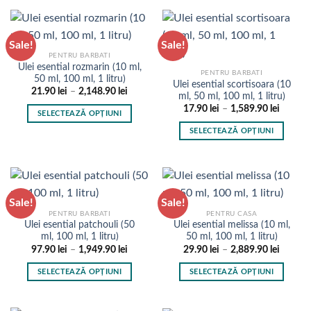
are
produs
1,399.9
produsului.
produsului.
mai
are
multe
mai
Sale!
Sale!
variații.
multe
PENTRU BARBATI
Opțiunile
variații.
Ulei esential rozmarin (10 ml,
pot
PENTRU BARBATI
Opțiunile
50 ml, 100 ml, 1 litru)
Ulei esential scortisoara (10
fi
pot
Interval
21.90
lei
–
2,148.90
lei
ml, 50 ml, 100 ml, 1 litru)
de
alese
fi
Interval
prețuri:
17.90
lei
–
1,589.90
lei
SELECTEAZĂ OPȚIUNI
în
de
21.90 lei
alese
prețuri:
până
Acest
pagina
SELECTEAZĂ OPȚIUNI
în
17.90 l
la
produs
până
2,148.90 lei
produsului.
Acest
pagina
la
are
produs
1,589.9
produsului.
mai
are
multe
mai
Sale!
Sale!
variații.
multe
PENTRU BARBATI
PENTRU CASA
Opțiunile
variații.
Ulei esential patchouli (50
Ulei esential melissa (10 ml,
pot
Opțiunile
ml, 100 ml, 1 litru)
50 ml, 100 ml, 1 litru)
fi
pot
Interval
Interval
97.90
lei
–
1,949.90
lei
29.90
lei
–
2,889.90
lei
de
de
alese
fi
prețuri:
prețuri:
SELECTEAZĂ OPȚIUNI
SELECTEAZĂ OPȚIUNI
în
97.90 lei
29.90 l
alese
până
până
Acest
Acest
pagina
în
la
la
produs
produs
1,949.90 lei
2,889.9
produsului.
pagina