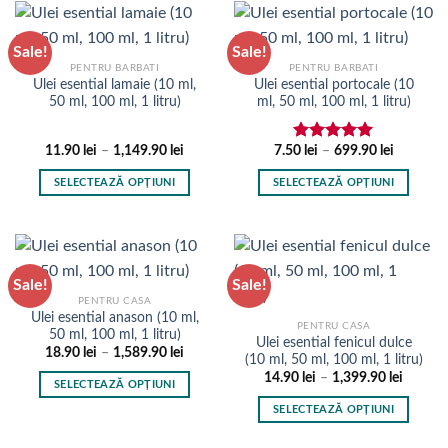
mai
are
multe
mai
Sale!
Sale!
variații.
multe
PENTRU BARBATI
PENTRU BARBATI
Opțiunile
variații.
Ulei esential lamaie (10 ml,
Ulei esential portocale (10
pot
Opțiunile
50 ml, 100 ml, 1 litru)
ml, 50 ml, 100 ml, 1 litru)
fi
pot
alese
fi
Interval
Interval
11.90
lei
–
1,149.90
lei
7.50
lei
–
699.90
lei
Evaluat la
în
alese
de
de
5.00
stele
prețuri:
prețuri:
pagina
în
SELECTEAZĂ OPȚIUNI
SELECTEAZĂ OPȚIUNI
din 5
11.90 lei
7.50 lei
produsului.
până
până
pagina
Acest
Acest
la
la
produsului.
produs
produs
1,149.90 lei
699.90 le
are
are
mai
mai
Sale!
Sale!
multe
multe
PENTRU CASA
variații.
variații.
Ulei esential anason (10 ml,
PENTRU CASA
Opțiunile
Opțiunile
50 ml, 100 ml, 1 litru)
Ulei esential fenicul dulce
pot
pot
Interval
18.90
lei
–
1,589.90
lei
(10 ml, 50 ml, 100 ml, 1 litru)
de
fi
fi
Interval
prețuri:
14.90
lei
–
1,399.90
lei
SELECTEAZĂ OPȚIUNI
de
18.90 lei
alese
alese
prețuri:
până
Acest
SELECTEAZĂ OPȚIUNI
în
în
14.90 l
la
produs
până
1,589.90 lei
Acest
pagina
pagina
la