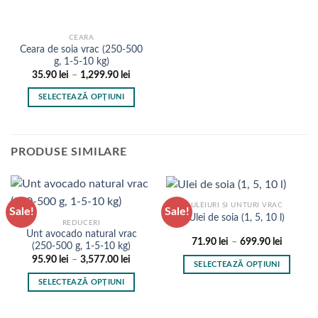
are
produsului.
produsului.
mai
multe
CEARA
Ceara de soia vrac (250-500
variații.
g, 1-5-10 kg)
Opțiunile
Interval
35.90
lei
–
1,299.90
lei
pot
de
prețuri:
fi
SELECTEAZĂ OPȚIUNI
35.90 lei
alese
până
Acest
la
în
produs
1,299.90 lei
pagina
are
PRODUSE SIMILARE
produsului.
mai
multe
variații.
Opțiunile
ULEIURI SI UNTURI VRAC
Sale!
Sale!
Ulei de soia (1, 5, 10 l)
pot
REDUCERI
fi
Unt avocado natural vrac
Interval
71.90
lei
–
699.90
lei
(250-500 g, 1-5-10 kg)
alese
de
Interval
95.90
lei
–
3,577.00
lei
prețuri:
în
SELECTEAZĂ OPȚIUNI
de
71.90 le
pagina
prețuri:
până
Acest
SELECTEAZĂ OPȚIUNI
95.90 lei
la
produsului.
produs
până
699.90 l
Acest
la
are
produs
3,577.00 lei