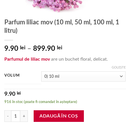
Parfum liliac mov (10 ml, 50 ml, 100 ml, 1
litru)
Interval
9.90
lei
–
899.90
lei
de
Parfumul de liliac mov
are un buchet floral, delicat.
prețuri:
9.90 lei
GOLEȘTE
până
VOLUM
la
899.90 lei
lei
9.90
916 în stoc (poate fi comandat în așteptare)
Cantitate Parfum liliac mov (10 ml, 50 ml, 100 ml, 1 litru)
ADAUGĂ ÎN COȘ