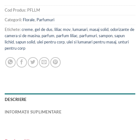
Cod Produs:
PFLLM
Categorii:
Florale
,
Parfumuri
Etichete:
creme
,
gel de dus
,
liliac mov
,
lumanari
,
masaj solid
,
odorizante de
camera si de masina
,
parfum
,
parfum liliac
,
parfumuri
,
sampon
,
sapun
lichid
,
sapun solid
,
ulei pentru corp
,
ulei si lumanari pentru masaj
,
unturi
pentru corp
DESCRIERE
INFORMAȚII SUPLIMENTARE