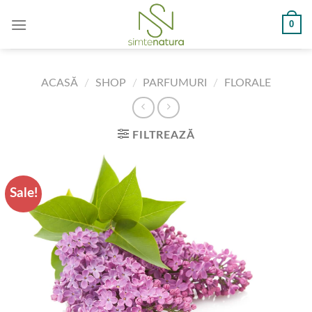
Skip
0
to
content
ACASĂ
/
SHOP
/
PARFUMURI
/
FLORALE
FILTREAZĂ
Sale!