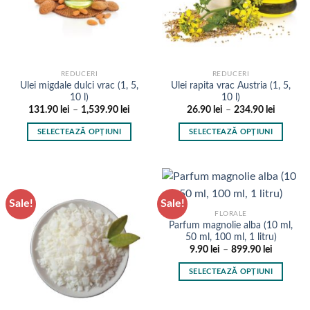
REDUCERI
REDUCERI
Ulei migdale dulci vrac (1, 5,
Ulei rapita vrac Austria (1, 5,
10 l)
10 l)
Interval
Interval
131.90
lei
–
1,539.90
lei
26.90
lei
–
234.90
lei
de
de
prețuri:
prețuri:
SELECTEAZĂ OPȚIUNI
SELECTEAZĂ OPȚIUNI
131.90 lei
26.90 le
până
până
Acest
Acest
la
la
produs
produs
1,539.90 lei
234.90 l
are
are
mai
mai
Sale!
Sale!
multe
multe
FLORALE
variații.
variații.
Parfum magnolie alba (10 ml,
Opțiunile
Opțiunile
50 ml, 100 ml, 1 litru)
pot
pot
Interval
9.90
lei
–
899.90
lei
de
fi
fi
prețuri:
SELECTEAZĂ OPȚIUNI
9.90 lei
alese
alese
până
Acest
în
în
la
produs
899.90 le
pagina
pagina