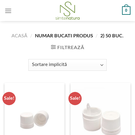
Skip
0
to
content
ACASĂ
/
NUMAR BUCATI PRODUS
/
2) 50 BUC.
FILTREAZĂ
Sale!
Sale!