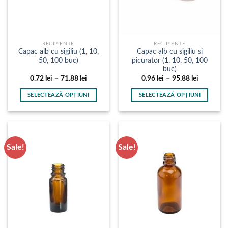
RECIPIENTE
RECIPIENTE
Capac alb cu sigiliu (1, 10,
Capac alb cu sigiliu si
50, 100 buc)
picurator (1, 10, 50, 100
buc)
Interval
Interval
0.72
lei
–
71.88
lei
0.96
lei
–
95.88
lei
de
de
prețuri:
prețuri:
SELECTEAZĂ OPȚIUNI
SELECTEAZĂ OPȚIUNI
0.72 lei
0.96 lei
până
până
Acest
Acest
la
la
produs
produs
71.88 lei
95.88 lei
are
are
mai
mai
Sale!
Sale!
multe
multe
variații.
variații.
Opțiunile
Opțiunile
pot
pot
fi
fi
alese
alese
în
în
pagina
pagina