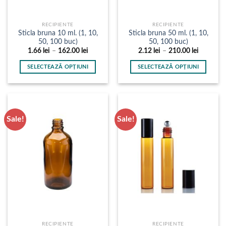
produsului.
produsului.
RECIPIENTE
RECIPIENTE
Sticla bruna 10 ml. (1, 10,
Sticla bruna 50 ml. (1, 10,
50, 100 buc)
50, 100 buc)
Interval
Interval
1.66
lei
–
162.00
lei
2.12
lei
–
210.00
lei
de
de
prețuri:
prețuri:
SELECTEAZĂ OPȚIUNI
SELECTEAZĂ OPȚIUNI
1.66 lei
2.12 lei
până
până
Acest
Acest
la
la
produs
produs
162.00 lei
210.00 le
are
are
mai
mai
Sale!
Sale!
multe
multe
variații.
variații.
Opțiunile
Opțiunile
pot
pot
fi
fi
alese
alese
în
în
pagina
pagina
produsului.
produsului.
RECIPIENTE
RECIPIENTE