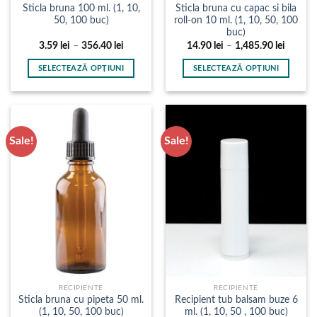
Sticla bruna 100 ml. (1, 10,
Sticla bruna cu capac si bila
50, 100 buc)
roll-on 10 ml. (1, 10, 50, 100
buc)
Interval
Interval
3.59
lei
–
356.40
lei
14.90
lei
–
1,485.90
lei
de
de
prețuri:
prețuri:
SELECTEAZĂ OPȚIUNI
SELECTEAZĂ OPȚIUNI
3.59 lei
14.90 l
până
până
Acest
Acest
la
la
produs
produs
356.40 lei
1,485.9
are
are
mai
mai
Sale!
Sale!
multe
multe
variații.
variații.
Opțiunile
Opțiunile
pot
pot
fi
fi
alese
alese
în
în
pagina
pagina
produsului.
produsului.
RECIPIENTE
RECIPIENTE
Sticla bruna cu pipeta 50 ml.
Recipient tub balsam buze 6
(1, 10, 50, 100 buc)
ml. (1, 10, 50 , 100 buc)