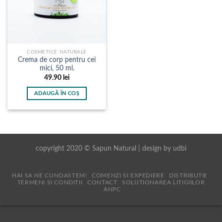
COSMETICE NATURALE
Crema de corp pentru cei
mici, 50 ml.
49.90
lei
ADAUGĂ ÎN COȘ
copyright 2020 © Sapun Natural | design by
udbi
HAI SA NE CUNOASTEM!
COMENZI SI EXPEDIERE
DISTRIBUTIE
TERMENI SI CONDITII
CONTACT
SOLUTIONAREA LITIGIILOR
ANPC