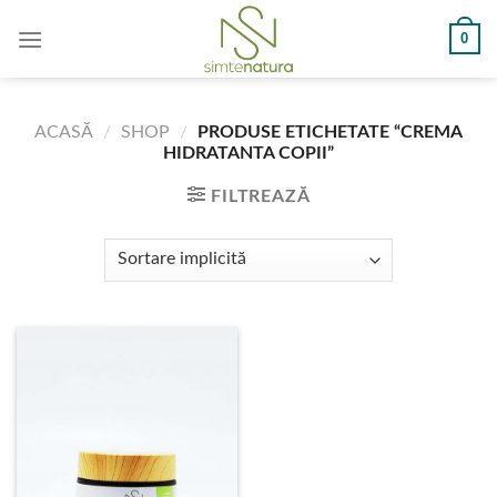
Skip
0
to
content
ACASĂ
/
SHOP
/
PRODUSE ETICHETATE “CREMA
HIDRATANTA COPII”
FILTREAZĂ