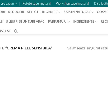
pre sapun
Retete sapun natural
Workshop sapun natural
Distributi
ORI
REDUCERI
SELECTIE INGRIJIRE
SAPUN NATURAL
COSME
LE
ULEIURI SI UNTURI VRAC
PARFUMURI
INGREDIENTE
RECI
ASTEM!
Se afișează singurul rezu
E “CREMA PIELE SENSIBILA”