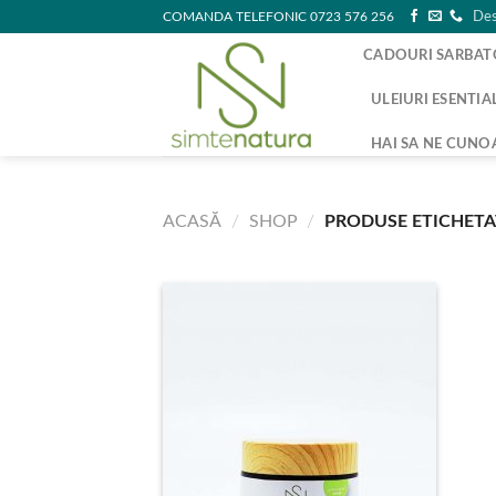
Skip
COMANDA TELEFONIC 0723 576 256
Des
to
CADOURI SARBAT
content
ULEIURI ESENTIA
HAI SA NE CUNO
ACASĂ
/
SHOP
/
PRODUSE ETICHETAT