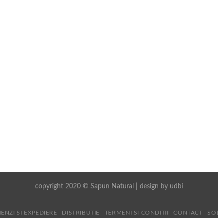
copyright 2020 © Sapun Natural | design by
udbi
ENZI SI EXPEDIERE
DISTRIBUTIE
TERMENI SI CONDITII
CONTACT
SO