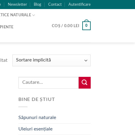
e
Newsletter
Blog
Contact
Autentificare
TICE NATURALE
0
COȘ /
0.00
LEI
PIENTE
ltat
Caută:
BINE DE ȘTIUT
Săpunuri naturale
Uleiuri esențiale