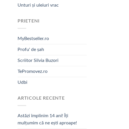
Unturi și uleiuri vrac
PRIETENI
MyBestseller.ro
Profu' de șah
Scriitor Silvia Buzori
TePromovez.ro
Udbi
ARTICOLE RECENTE
Astăzi împlinim 14 ani! Îți
mulțumim că ne ești aproape!