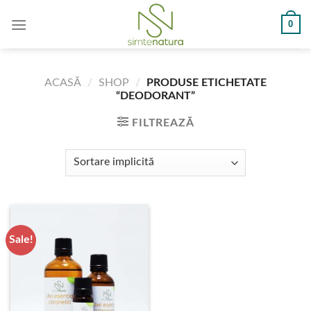
Skip
0
to
content
ACASĂ
/
SHOP
/
PRODUSE ETICHETATE
“DEODORANT”
FILTREAZĂ
Sale!