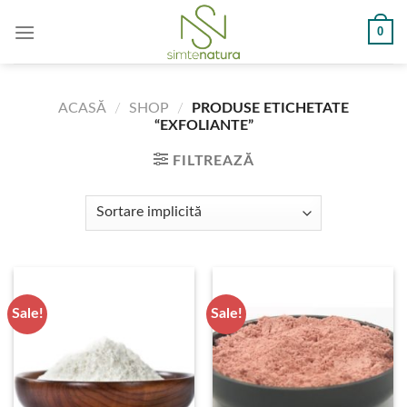
Skip
0
to
content
ACASĂ
/
SHOP
/
PRODUSE ETICHETATE
“EXFOLIANTE”
FILTREAZĂ
Sale!
Sale!