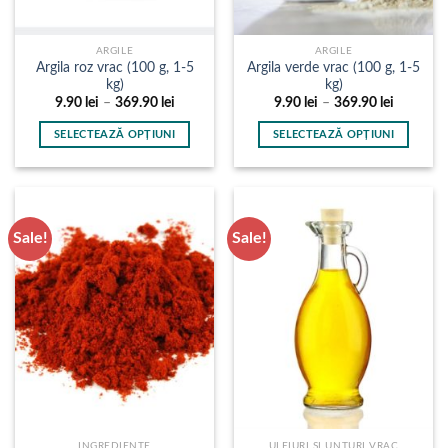
produsului.
produsului.
ARGILE
ARGILE
Argila roz vrac (100 g, 1-5
Argila verde vrac (100 g, 1-5
kg)
kg)
Interval
Interval
9.90
lei
–
369.90
lei
9.90
lei
–
369.90
lei
de
de
prețuri:
prețuri:
SELECTEAZĂ OPȚIUNI
SELECTEAZĂ OPȚIUNI
9.90 lei
9.90 lei
până
până
Acest
Acest
la
la
produs
produs
369.90 lei
369.90 le
are
are
mai
mai
Sale!
Sale!
multe
multe
variații.
variații.
Opțiunile
Opțiunile
pot
pot
fi
fi
alese
alese
în
în
pagina
pagina
produsului.
produsului.
INGREDIENTE
ULEIURI SI UNTURI VRAC