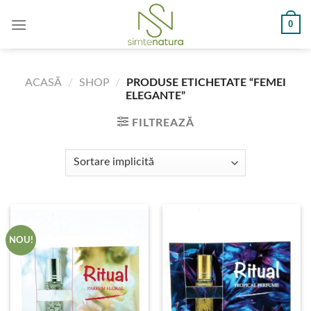
Skip
0
to
content
ACASĂ
/
SHOP
/
PRODUSE ETICHETATE “FEMEI
ELEGANTE”
FILTREAZĂ
NOU!