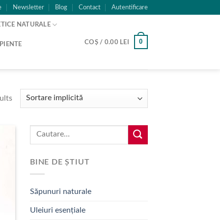
e
Newsletter
Blog
Contact
Autentificare
TICE NATURALE
0
COȘ /
0.00
LEI
PIENTE
ults
Caută:
BINE DE ȘTIUT
Săpunuri naturale
Uleiuri esențiale