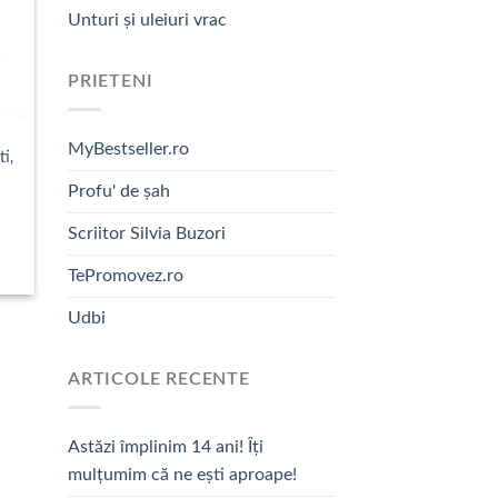
Unturi și uleiuri vrac
PRIETENI
MyBestseller.ro
i,
Profu' de șah
Scriitor Silvia Buzori
TePromovez.ro
Udbi
ARTICOLE RECENTE
Astăzi împlinim 14 ani! Îți
mulțumim că ne ești aproape!