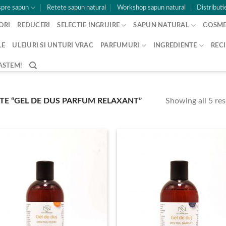
pre sapun
Retete sapun natural
Workshop sapun natural
Distributi
ORI
REDUCERI
SELECTIE INGRIJIRE
SAPUN NATURAL
COSME
LE
ULEIURI SI UNTURI VRAC
PARFUMURI
INGREDIENTE
RECI
ASTEM!
Showing all 5 res
TE “GEL DE DUS PARFUM RELAXANT”