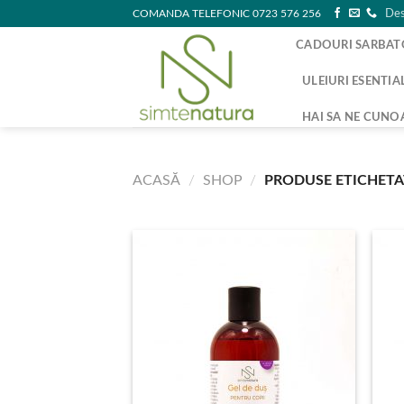
Skip
COMANDA TELEFONIC 0723 576 256
Des
to
CADOURI SARBAT
content
ULEIURI ESENTIA
HAI SA NE CUNO
ACASĂ
/
SHOP
/
PRODUSE ETICHETA