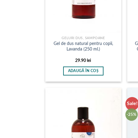
GELURI DUS, SAMPOANE
Gel de dus natural pentru copii,
G
Lavanda (250 ml.)
29.90
lei
ADAUGĂ ÎN COȘ
Sale!
-25%