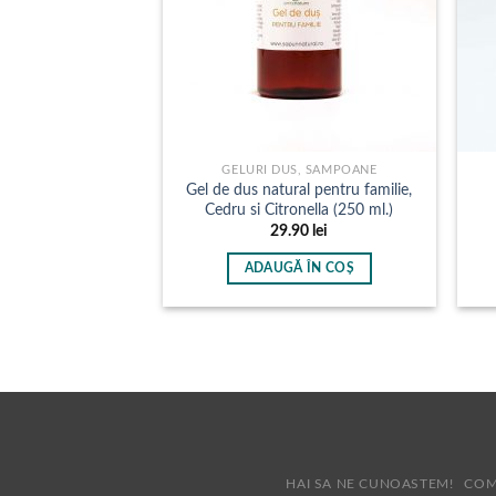
GELURI DUS, SAMPOANE
Gel de dus natural pentru familie,
Cedru si Citronella (250 ml.)
29.90
lei
ADAUGĂ ÎN COȘ
HAI SA NE CUNOASTEM!
COM