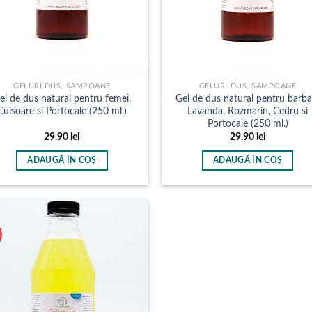
GELURI DUS, SAMPOANE
GELURI DUS, SAMPOANE
el de dus natural pentru femei,
Gel de dus natural pentru barbat
Cuisoare si Portocale (250 ml.)
Lavanda, Rozmarin, Cedru si
Portocale (250 ml.)
29.90
lei
29.90
lei
ADAUGĂ ÎN COȘ
ADAUGĂ ÎN COȘ