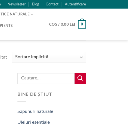
e
Newsletter
Blog
Contact
Autentificare
TICE NATURALE
0
COȘ /
0.00
LEI
PIENTE
ltat
Caută:
BINE DE ȘTIUT
Săpunuri naturale
Uleiuri esențiale