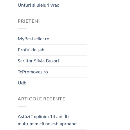
Unturi și uleiuri vrac
PRIETENI
MyBestseller.ro
Profu' de șah
Scriitor Silvia Buzori
TePromovez.ro
Udbi
ARTICOLE RECENTE
Astăzi împlinim 14 ani! Îți
mulțumim că ne ești aproape!