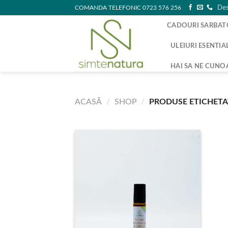
Skip
COMANDA TELEFONIC 0723 576 256
Des
to
CADOURI SARBAT
content
ULEIURI ESENTIA
HAI SA NE CUNO
ACASĂ
/
SHOP
/
PRODUSE ETICHETAT