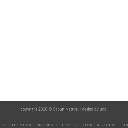
copyright 2020 © Sapun Natural | design by
udbi
ENZI SI EXPEDIERE
DISTRIBUTIE
TERMENI SI CONDITII
CONTACT
SO