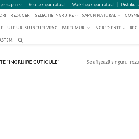
pre sapun
Retete sapun natural
Workshop sapun natural
Distributi
ORI
REDUCERI
SELECTIE INGRIJIRE
SAPUN NATURAL
COSME
LE
ULEIURI SI UNTURI VRAC
PARFUMURI
INGREDIENTE
RECI
ASTEM!
Se afișează singurul rezu
E “INGRIJIRE CUTICULE”