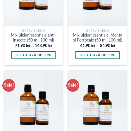
PENTRU BARBATI
PENTRU BARBATI
Mix uleiuri esentiale anti-
Mix uleiuri esentiale, Menta
insecte (50 ml, 100 ml)
si Portocale (50 ml, 100 ml)
Interval
Interval
71.90
lei
–
143.90
lei
41.90
lei
–
84.90
lei
de
de
prețuri:
prețuri:
SELECTEAZĂ OPȚIUNI
SELECTEAZĂ OPȚIUNI
71.90 lei
41.90 lei
până
până
Acest
Acest
la
la
produs
produs
143.90 lei
84.90 lei
are
are
mai
mai
Sale!
Sale!
multe
multe
variații.
variații.
Opțiunile
Opțiunile
pot
pot
fi
fi
alese
alese
în
în
pagina
pagina