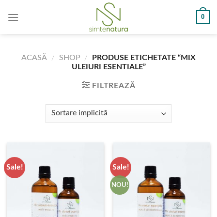
Skip
0
to
content
ACASĂ
/
SHOP
/
PRODUSE ETICHETATE “MIX
ULEIURI ESENTIALE”
FILTREAZĂ
Sale!
Sale!
NOU!