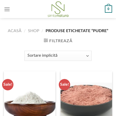
Skip
0
to
content
ACASĂ
/
SHOP
/
PRODUSE ETICHETATE “PUDRE”
FILTREAZĂ
Sale!
Sale!