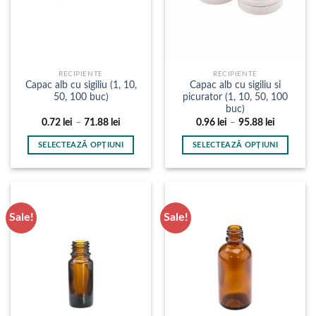
RECIPIENTE
RECIPIENTE
Capac alb cu sigiliu (1, 10,
Capac alb cu sigiliu si
50, 100 buc)
picurator (1, 10, 50, 100
buc)
Interval
Interval
0.72
lei
–
71.88
lei
0.96
lei
–
95.88
lei
de
de
prețuri:
prețuri:
SELECTEAZĂ OPȚIUNI
SELECTEAZĂ OPȚIUNI
0.72 lei
0.96 lei
până
până
Acest
Acest
la
la
produs
produs
71.88 lei
95.88 lei
are
are
mai
mai
Sale!
Sale!
multe
multe
variații.
variații.
Opțiunile
Opțiunile
pot
pot
fi
fi
alese
alese
în
în