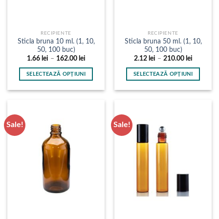
pagina
pagina
produsului.
produsului.
RECIPIENTE
RECIPIENTE
Sticla bruna 10 ml. (1, 10,
Sticla bruna 50 ml. (1, 10,
50, 100 buc)
50, 100 buc)
Interval
Interval
1.66
lei
–
162.00
lei
2.12
lei
–
210.00
lei
de
de
prețuri:
prețuri:
SELECTEAZĂ OPȚIUNI
SELECTEAZĂ OPȚIUNI
1.66 lei
2.12 lei
până
până
Acest
Acest
la
la
produs
produs
162.00 lei
210.00 le
are
are
mai
mai
Sale!
Sale!
multe
multe
variații.
variații.
Opțiunile
Opțiunile
pot
pot
fi
fi
alese
alese
în
în
pagina
pagina
produsului.
produsului.