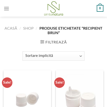
Skip
0
to
content
ACASĂ
/
SHOP
/
PRODUSE ETICHETATE “RECIPIENT
BRUN”
FILTREAZĂ
Sale!
Sale!