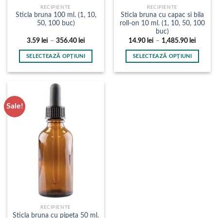
RECIPIENTE
RECIPIENTE
Sticla bruna 100 ml. (1, 10,
Sticla bruna cu capac si bila
50, 100 buc)
roll-on 10 ml. (1, 10, 50, 100
buc)
Interval
Interval
3.59
lei
–
356.40
lei
14.90
lei
–
1,485.90
lei
de
de
prețuri:
prețuri:
SELECTEAZĂ OPȚIUNI
SELECTEAZĂ OPȚIUNI
3.59 lei
14.90 l
până
până
Acest
Acest
la
la
produs
produs
356.40 lei
1,485.9
are
are
mai
mai
Sale!
multe
multe
variații.
variații.
Opțiunile
Opțiunile
pot
pot
fi
fi
alese
alese
în
în
pagina
pagina
produsului.
produsului.
RECIPIENTE
Sticla bruna cu pipeta 50 ml.