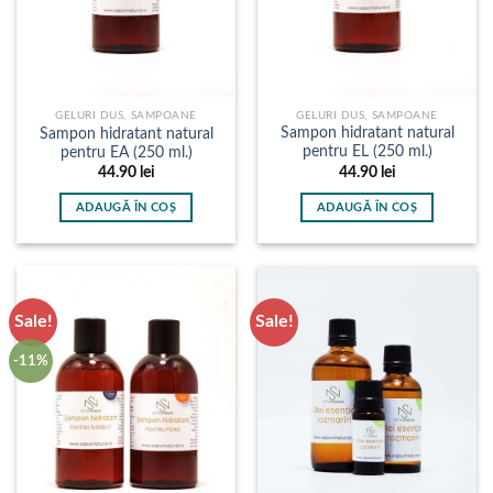
GELURI DUS, SAMPOANE
GELURI DUS, SAMPOANE
Sampon hidratant natural
Sampon hidratant natural
pentru EL (250 ml.)
pentru EA (250 ml.)
44.90
lei
44.90
lei
ADAUGĂ ÎN COȘ
ADAUGĂ ÎN COȘ
Sale!
Sale!
-11%