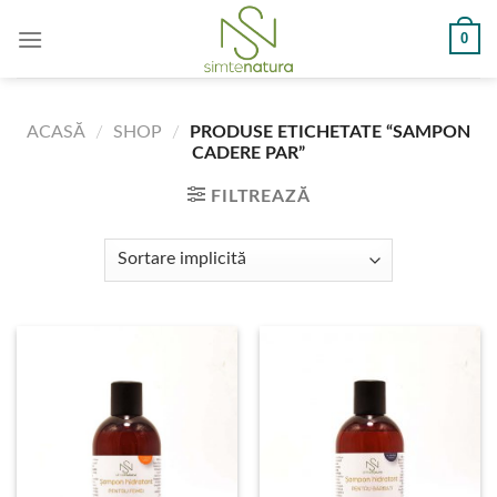
Skip
0
to
content
ACASĂ
/
SHOP
/
PRODUSE ETICHETATE “SAMPON
CADERE PAR”
FILTREAZĂ