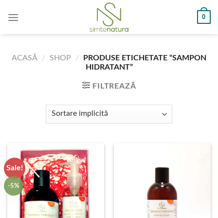
Skip
0
to
content
ACASĂ
/
SHOP
/
PRODUSE ETICHETATE “SAMPON
HIDRATANT”
FILTREAZĂ
Sale!
-5%