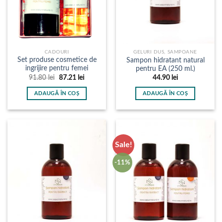
CADOURI
GELURI DUS, SAMPOANE
Set produse cosmetice de
Sampon hidratant natural
ingrijire pentru femei
pentru EA (250 ml.)
Prețul
Prețul
91.80
lei
87.21
lei
44.90
lei
inițial
curent
a
este:
ADAUGĂ ÎN COȘ
ADAUGĂ ÎN COȘ
fost:
87.21 lei.
91.80 lei.
Sale!
-11%