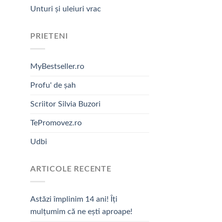
Unturi și uleiuri vrac
PRIETENI
MyBestseller.ro
Profu' de șah
Scriitor Silvia Buzori
TePromovez.ro
Udbi
ARTICOLE RECENTE
Astăzi împlinim 14 ani! Îți
mulțumim că ne ești aproape!