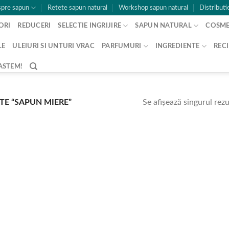
pre sapun
Retete sapun natural
Workshop sapun natural
Distributi
ORI
REDUCERI
SELECTIE INGRIJIRE
SAPUN NATURAL
COSME
LE
ULEIURI SI UNTURI VRAC
PARFUMURI
INGREDIENTE
RECI
ASTEM!
Se afișează singurul rezu
TE “SAPUN MIERE”