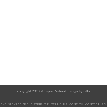
copyright 2020 © Sapun Natural | design by
udbi
ENZI SI EXPEDIERE
DISTRIBUTIE
TERMENI SI CONDITII
CONTACT
SO