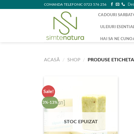
Skip
COMANDA TELEFONIC 0723 576 256
Des
to
CADOURI SARBAT
content
ULEIURI ESENTIA
HAI SA NE CUNO
ACASĂ
/
SHOP
/
PRODUSE ETICHETA
Sale!
3%-13%
STOC EPUIZAT