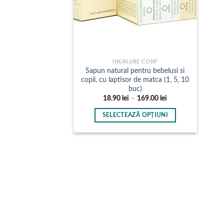
INGRIJIRE CORP
Sapun natural pentru bebelusi si
copii, cu laptisor de matca (1, 5, 10
buc)
Interval
18.90
lei
–
169.00
lei
de
prețuri:
SELECTEAZĂ OPȚIUNI
18.90 lei
până
Acest
la
produs
169.00 lei
are
mai
multe
variații.
Opțiunile
pot
fi