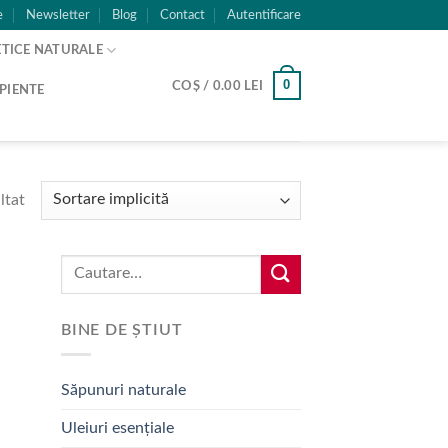
e
Newsletter
Blog
Contact
Autentificare
TICE NATURALE
0
COȘ /
0.00
LEI
PIENTE
ltat
Caută:
BINE DE ȘTIUT
Săpunuri naturale
Uleiuri esențiale