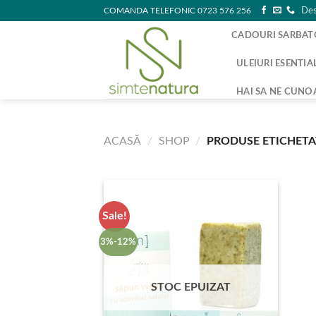
Skip
COMANDA TELEFONIC 0723 576 256
Des
to
CADOURI SARBAT
content
ULEIURI ESENTIA
HAI SA NE CUNO
ACASĂ
/
SHOP
/
PRODUSE ETICHETAT
Sale!
3%-12%
STOC EPUIZAT