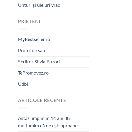
Unturi și uleiuri vrac
PRIETENI
MyBestseller.ro
Profu' de șah
Scriitor Silvia Buzori
TePromovez.ro
Udbi
ARTICOLE RECENTE
Astăzi împlinim 14 ani! Îți
mulțumim că ne ești aproape!