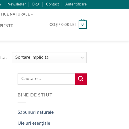
e
Newsletter
Blog
Contact
Autentificare
TICE NATURALE
0
COȘ /
0.00
LEI
PIENTE
ltat
Caută:
BINE DE ȘTIUT
Săpunuri naturale
Uleiuri esențiale