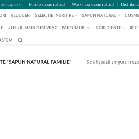
pre sapun
Retete sapun natural
Workshop sapun natural
Distributi
ORI
REDUCERI
SELECTIE INGRIJIRE
SAPUN NATURAL
COSME
LE
ULEIURI SI UNTURI VRAC
PARFUMURI
INGREDIENTE
RECI
ASTEM!
Se afișează singurul rezu
E “SAPUN NATURAL FAMILIE”