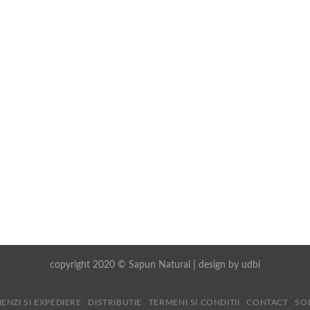
copyright 2020 © Sapun Natural | design by
udbi
ENZI SI EXPEDIERE
DISTRIBUTIE
TERMENI SI CONDITII
CONTACT
SO