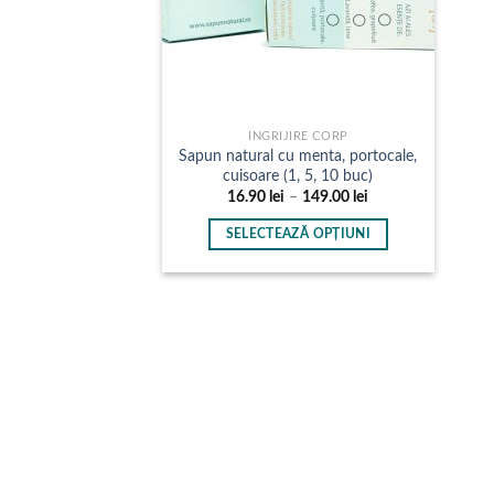
INGRIJIRE CORP
Sapun natural cu menta, portocale,
cuisoare (1, 5, 10 buc)
Interval
16.90
lei
–
149.00
lei
de
prețuri:
SELECTEAZĂ OPȚIUNI
16.90 lei
până
Acest
la
produs
149.00 lei
are
mai
multe
variații.
Opțiunile
pot
fi
alese