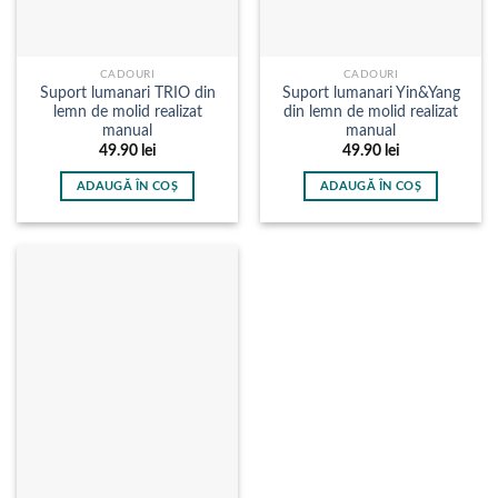
CADOURI
CADOURI
Suport lumanari TRIO din
Suport lumanari Yin&Yang
lemn de molid realizat
din lemn de molid realizat
manual
manual
49.90
lei
49.90
lei
ADAUGĂ ÎN COȘ
ADAUGĂ ÎN COȘ