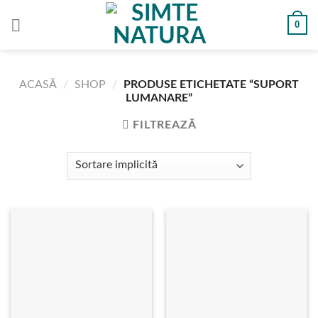
Skip
0
to
content
ACASĂ
/
SHOP
/
PRODUSE ETICHETATE “SUPORT
LUMANARE”
FILTREAZĂ