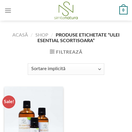
Skip
0
to
content
ACASĂ
/
SHOP
/
PRODUSE ETICHETATE “ULEI
ESENTIAL SCORTISOARA”
FILTREAZĂ
Sale!