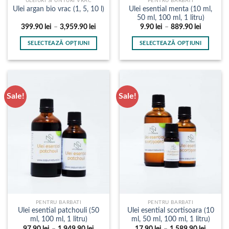
ULEIURI SI UNTURI VRAC
PENTRU BARBATI
Ulei esential menta (10 ml,
Ulei argan bio vrac (1, 5, 10 l)
50 ml, 100 ml, 1 litru)
Interval
Interval
399.90
lei
–
3,959.90
lei
9.90
lei
–
889.90
lei
de
de
prețuri:
prețuri:
SELECTEAZĂ OPȚIUNI
SELECTEAZĂ OPȚIUNI
399.90 lei
9.90 lei
până
până
Acest
Acest
la
la
produs
produs
3,959.90 lei
889.90 le
are
are
mai
mai
Sale!
Sale!
multe
multe
variații.
variații.
Opțiunile
Opțiunile
pot
pot
fi
fi
alese
alese
în
în
pagina
pagina
produsului.
produsului.
PENTRU BARBATI
PENTRU BARBATI
Ulei esential patchouli (50
Ulei esential scortisoara (10
ml, 100 ml, 1 litru)
ml, 50 ml, 100 ml, 1 litru)
Interval
Interval
97.90
lei
–
1,949.90
lei
17.90
lei
–
1,589.90
lei