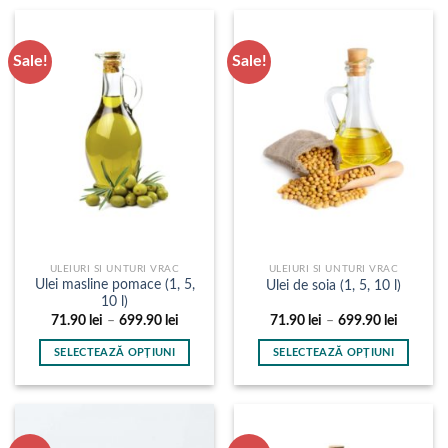
produs
1,589.9
are
mai
Sale!
Sale!
multe
variații.
Opțiunile
pot
fi
alese
în
pagina
produsului.
ULEIURI SI UNTURI VRAC
ULEIURI SI UNTURI VRAC
Ulei masline pomace (1, 5,
Ulei de soia (1, 5, 10 l)
10 l)
Interval
Interval
71.90
lei
–
699.90
lei
71.90
lei
–
699.90
lei
de
de
prețuri:
prețuri:
SELECTEAZĂ OPȚIUNI
SELECTEAZĂ OPȚIUNI
71.90 lei
71.90 le
până
până
Acest
Acest
la
la
produs
produs
699.90 lei
699.90 l
are
are
mai
mai