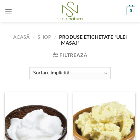
Skip
0
to
content
ACASĂ
/
SHOP
/
PRODUSE ETICHETATE “ULEI
MASAJ”
FILTREAZĂ