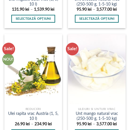
10 l)
(250-500 g, 1-5-10 kg)
Interval
Interval
131.90
lei
–
1,539.90
lei
95.90
lei
–
3,577.00
lei
de
de
prețuri:
prețuri:
SELECTEAZĂ OPȚIUNI
SELECTEAZĂ OPȚIUNI
131.90 lei
95.90 l
până
până
Acest
Acest
la
la
produs
produs
1,539.90 lei
3,577.0
are
are
mai
mai
Sale!
Sale!
multe
multe
variații.
variații.
NOU!
Opțiunile
Opțiunile
pot
pot
fi
fi
alese
alese
în
în
pagina
pagina
produsului.
produsului.
REDUCERI
ULEIURI SI UNTURI VRAC
Ulei rapita vrac Austria (1, 5,
Unt mango natural vrac
10 l)
(250-500 g, 1-5-10 kg)
Interval
Interval
26.90
lei
–
234.90
lei
95.90
lei
–
3,577.00
lei
de
de