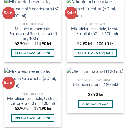
are
are
mai
mai
Sale!
Sale!
multe
multe
variații.
variații.
PENTRU CASA
PENTRU CASA
Opțiunile
Opțiunile
Mix uleiuri esentiale,
Mix uleiuri esentiale, Menta
pot
pot
Portocale si Scortisoara (50
si Eucalipt (50 ml, 100 ml)
fi
fi
ml, 100 ml)
alese
alese
Interval
Interval
62.90
lei
–
124.90
lei
52.90
lei
–
104.90
lei
de
de
în
în
prețuri:
prețuri:
SELECTEAZĂ OPȚIUNI
SELECTEAZĂ OPȚIUNI
62.90 lei
52.90 le
pagina
pagina
până
până
Acest
Acest
produsului.
produsului.
la
la
produs
produs
124.90 lei
104.90 l
are
are
mai
mai
COSMETICE NATURALE
Sale!
multe
multe
Ulei ricin natural (120 ml.)
variații.
variații.
PENTRU CASA
23.90
lei
Opțiunile
Opțiunile
Mix uleiuri esentiale, Cedru si
pot
pot
Citronella (50 ml, 100 ml)
ADAUGĂ ÎN COȘ
fi
fi
Interval
62.90
lei
–
124.90
lei
de
alese
alese
prețuri:
SELECTEAZĂ OPȚIUNI
în
în
62.90 lei
până
Acest
pagina
pagina
la