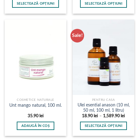
prețuri:
prețuri:
SELECTEAZĂ OPȚIUNI
SELECTEAZĂ OPȚIUNI
26.90 lei
95.90 l
până
până
Acest
Acest
la
la
produs
produs
234.90 lei
3,577.0
are
are
mai
mai
Sale!
multe
multe
variații.
variații.
Opțiunile
Opțiunile
pot
pot
fi
fi
alese
alese
în
în
pagina
pagina
produsului.
produsului.
COSMETICE NATURALE
PENTRU CASA
Ulei esential anason (10 ml,
Unt mango natural, 100 ml.
50 ml, 100 ml, 1 litru)
Interval
35.90
lei
18.90
lei
–
1,589.90
lei
de
prețuri:
ADAUGĂ ÎN COȘ
SELECTEAZĂ OPȚIUNI
18.90 l
până
Acest
la