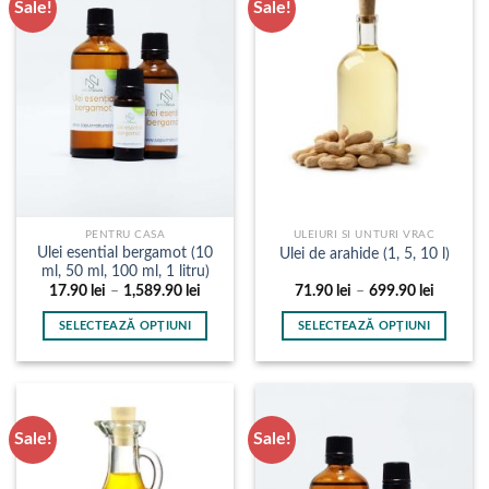
Sale!
Sale!
multe
multe
variații.
variații.
Opțiunile
Opțiunile
pot
pot
fi
fi
alese
alese
în
în
pagina
pagina
produsului.
produsului.
PENTRU CASA
ULEIURI SI UNTURI VRAC
Ulei esential bergamot (10
Ulei de arahide (1, 5, 10 l)
ml, 50 ml, 100 ml, 1 litru)
Interval
Interval
17.90
lei
–
1,589.90
lei
71.90
lei
–
699.90
lei
de
de
prețuri:
prețuri:
SELECTEAZĂ OPȚIUNI
SELECTEAZĂ OPȚIUNI
17.90 lei
71.90 le
până
până
Acest
Acest
la
la
produs
produs
1,589.90 lei
699.90 l
are
are
mai
mai
Sale!
Sale!
multe
multe
variații.
variații.
Opțiunile
Opțiunile