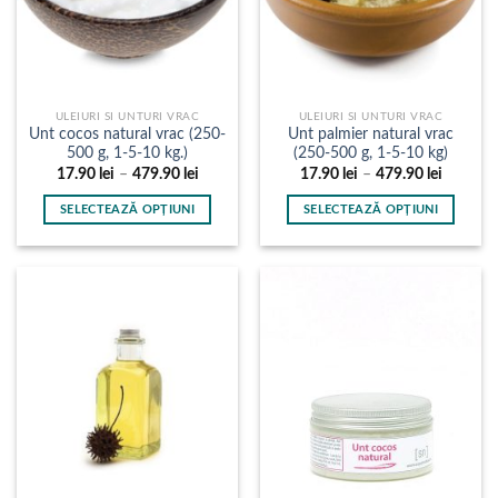
ULEIURI SI UNTURI VRAC
ULEIURI SI UNTURI VRAC
Unt cocos natural vrac (250-
Unt palmier natural vrac
500 g, 1-5-10 kg.)
(250-500 g, 1-5-10 kg)
Interval
Interval
17.90
lei
–
479.90
lei
17.90
lei
–
479.90
lei
de
de
prețuri:
prețuri:
SELECTEAZĂ OPȚIUNI
SELECTEAZĂ OPȚIUNI
17.90 lei
17.90 le
până
până
Acest
Acest
la
la
produs
produs
479.90 lei
479.90 l
are
are
mai
mai
multe
multe
variații.
variații.
Opțiunile
Opțiunile
pot
pot
fi
fi
alese
alese
în
în
pagina
pagina