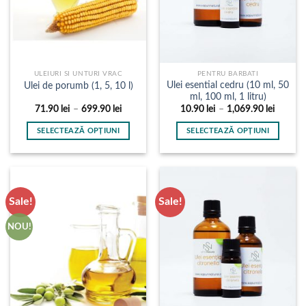
alese
alese
în
în
pagina
pagina
produsului.
produsului.
ULEIURI SI UNTURI VRAC
PENTRU BARBATI
Ulei esential cedru (10 ml, 50
Ulei de porumb (1, 5, 10 l)
ml, 100 ml, 1 litru)
Interval
Interval
71.90
lei
–
699.90
lei
10.90
lei
–
1,069.90
lei
de
de
prețuri:
prețuri:
SELECTEAZĂ OPȚIUNI
SELECTEAZĂ OPȚIUNI
71.90 lei
10.90 l
până
până
Acest
Acest
la
la
produs
produs
699.90 lei
1,069.9
are
are
mai
mai
Sale!
Sale!
multe
multe
variații.
variații.
NOU!
Opțiunile
Opțiunile
pot
pot
fi
fi
alese
alese
în
în
pagina
pagina