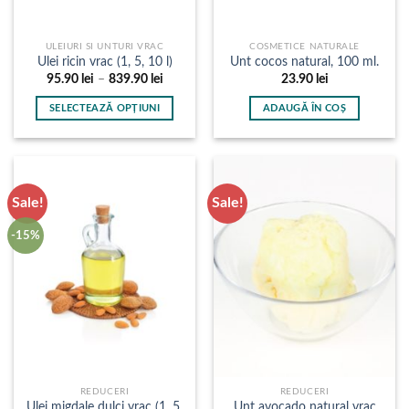
produsului.
produsului.
ULEIURI SI UNTURI VRAC
COSMETICE NATURALE
Ulei ricin vrac (1, 5, 10 l)
Unt cocos natural, 100 ml.
Interval
95.90
lei
–
839.90
lei
23.90
lei
de
prețuri:
SELECTEAZĂ OPȚIUNI
ADAUGĂ ÎN COȘ
95.90 lei
până
Acest
la
produs
839.90 lei
are
mai
Sale!
Sale!
multe
variații.
-15%
Opțiunile
pot
fi
alese
în
pagina
produsului.
REDUCERI
REDUCERI
Ulei migdale dulci vrac (1, 5,
Unt avocado natural vrac