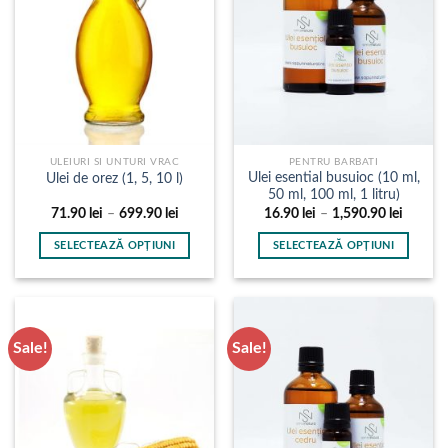
pot
pot
fi
fi
alese
alese
în
în
pagina
pagina
produsului.
produsului.
ULEIURI SI UNTURI VRAC
PENTRU BARBATI
Ulei esential busuioc (10 ml,
Ulei de orez (1, 5, 10 l)
50 ml, 100 ml, 1 litru)
Interval
Interval
71.90
lei
–
699.90
lei
16.90
lei
–
1,590.90
lei
de
de
prețuri:
prețuri:
SELECTEAZĂ OPȚIUNI
SELECTEAZĂ OPȚIUNI
71.90 lei
16.90 l
până
până
Acest
Acest
la
la
produs
produs
699.90 lei
1,590.9
are
are
mai
mai
Sale!
Sale!
multe
multe
variații.
variații.
Opțiunile
Opțiunile
pot
pot
fi
fi