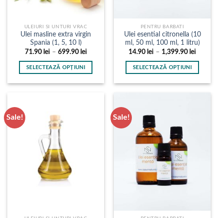
produsului.
produsului.
ULEIURI SI UNTURI VRAC
PENTRU BARBATI
Ulei masline extra virgin
Ulei esential citronella (10
Spania (1, 5, 10 l)
ml, 50 ml, 100 ml, 1 litru)
Interval
Interval
71.90
lei
–
699.90
lei
14.90
lei
–
1,399.90
lei
de
de
prețuri:
prețuri:
SELECTEAZĂ OPȚIUNI
SELECTEAZĂ OPȚIUNI
71.90 lei
14.90 l
până
până
Acest
Acest
la
la
produs
produs
699.90 lei
1,399.9
are
are
mai
mai
Sale!
Sale!
multe
multe
variații.
variații.
Opțiunile
Opțiunile
pot
pot
fi
fi
alese
alese
în
în
pagina
pagina
produsului.
produsului.