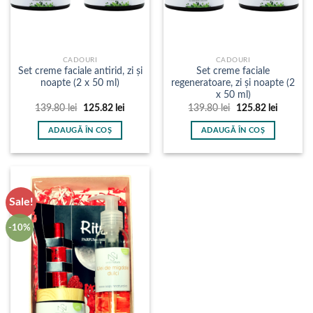
CADOURI
CADOURI
Set creme faciale antirid, zi și
Set creme faciale
noapte (2 x 50 ml)
regeneratoare, zi și noapte (2
x 50 ml)
Prețul
Prețul
Prețul
Prețul
139.80
lei
125.82
lei
139.80
lei
125.82
lei
inițial
curent
inițial
curent
a
este:
a
este:
ADAUGĂ ÎN COȘ
ADAUGĂ ÎN COȘ
fost:
125.82 lei.
fost:
125.82 l
139.80 lei.
139.80 lei.
Sale!
-10%