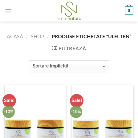
Skip
0
to
content
ACASĂ
/
SHOP
/
PRODUSE ETICHETATE “ULEI TEN”
FILTREAZĂ
Sale!
Sale!
-10%
-10%