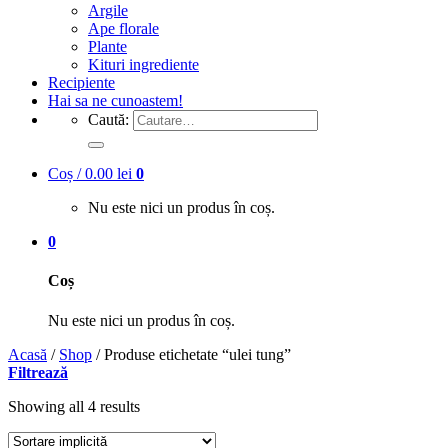
Argile
Ape florale
Plante
Kituri ingrediente
Recipiente
Hai sa ne cunoastem!
Caută:
Coș /
0.00
lei
0
Nu este nici un produs în coș.
0
Coș
Nu este nici un produs în coș.
Acasă
/
Shop
/
Produse etichetate “ulei tung”
Filtrează
Showing all 4 results