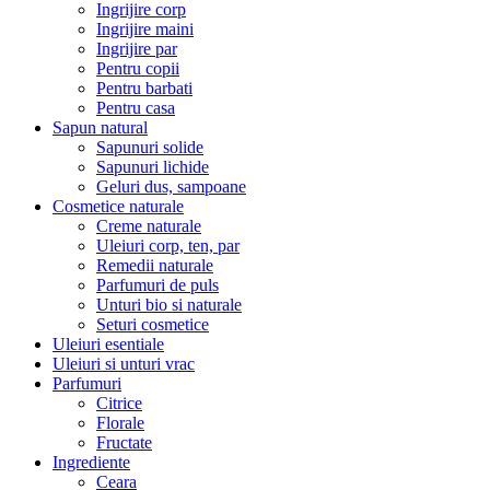
Ingrijire corp
Ingrijire maini
Ingrijire par
Pentru copii
Pentru barbati
Pentru casa
Sapun natural
Sapunuri solide
Sapunuri lichide
Geluri dus, sampoane
Cosmetice naturale
Creme naturale
Uleiuri corp, ten, par
Remedii naturale
Parfumuri de puls
Unturi bio si naturale
Seturi cosmetice
Uleiuri esentiale
Uleiuri si unturi vrac
Parfumuri
Citrice
Florale
Fructate
Ingrediente
Ceara