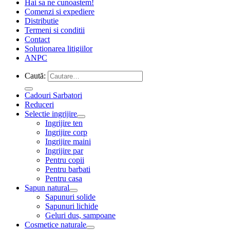
Hai sa ne cunoastem!
Comenzi si expediere
Distributie
Termeni si conditii
Contact
Solutionarea litigiilor
ANPC
Caută:
Cadouri Sarbatori
Reduceri
Selectie ingrijire
Ingrijire ten
Ingrijire corp
Ingrijire maini
Ingrijire par
Pentru copii
Pentru barbati
Pentru casa
Sapun natural
Sapunuri solide
Sapunuri lichide
Geluri dus, sampoane
Cosmetice naturale