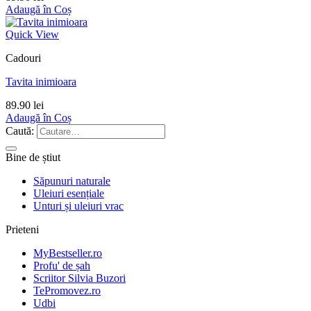
Adaugă în Coș
Quick View
Cadouri
Tavita inimioara
89.90
lei
Adaugă în Coș
Caută:
Bine de știut
Săpunuri naturale
Uleiuri esențiale
Unturi și uleiuri vrac
Prieteni
MyBestseller.ro
Profu' de șah
Scriitor Silvia Buzori
TePromovez.ro
Udbi