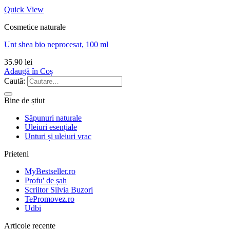
Quick View
Cosmetice naturale
Unt shea bio neprocesat, 100 ml
35.90
lei
Adaugă în Coș
Caută:
Bine de știut
Săpunuri naturale
Uleiuri esențiale
Unturi și uleiuri vrac
Prieteni
MyBestseller.ro
Profu' de șah
Scriitor Silvia Buzori
TePromovez.ro
Udbi
Articole recente