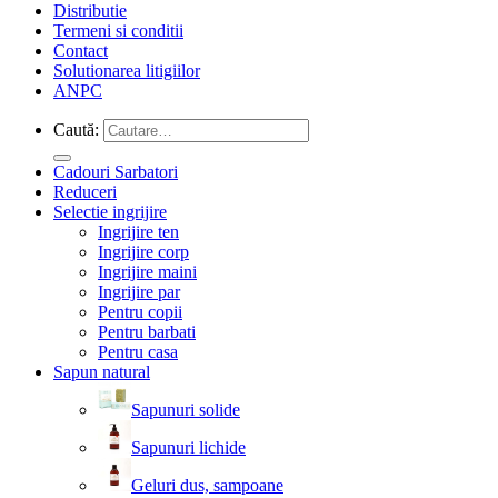
Distributie
Termeni si conditii
Contact
Solutionarea litigiilor
ANPC
Caută:
Cadouri Sarbatori
Reduceri
Selectie ingrijire
Ingrijire ten
Ingrijire corp
Ingrijire maini
Ingrijire par
Pentru copii
Pentru barbati
Pentru casa
Sapun natural
Sapunuri solide
Sapunuri lichide
Geluri dus, sampoane