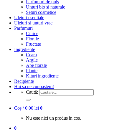
Parfumuri de puls
Unturi bio si naturale
Seturi cosmetice
Uleiuri esentiale
Uleiuri si unturi vrac
Parfumuri
Citrice
Florale
Fructate
Ingrediente
Ceara
Argile
Ape florale
Plante
Kituri ingrediente
Recipiente
Hai sa ne cunoastem!
Caută:
Coș /
0.00
lei
0
Nu este nici un produs în coș.
0