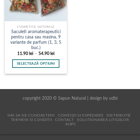
COSMETICE NATURALE
Saculeti aromaterapeutici
pentru casa sau masina, 9
variante de parfum (1, 3, 5
buc.)
Interval
11.90
lei
–
54.90
lei
de
prețuri:
SELECTEAZĂ OPȚIUNI
11.90 lei
până
Acest
la
produs
54.90 lei
are
mai
multe
copyright 2020 © Sapun Natural | design by
udbi
variații.
Opțiunile
HAI SA NE CUNOASTEM!
COMENZI SI EXPEDIERE
DISTRIBUTIE
pot
TERMENI SI CONDITII
CONTACT
SOLUTIONAREA LITIGIILOR
fi
ANPC
alese
în