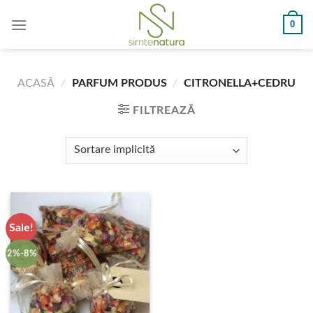
Skip
0
to
content
ACASĂ
/
PARFUM PRODUS
/
CITRONELLA+CEDRU
FILTREAZĂ
Sale!
2%-8%