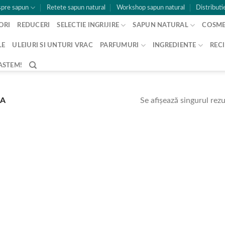
pre sapun
Retete sapun natural
Workshop sapun natural
Distributi
ORI
REDUCERI
SELECTIE INGRIJIRE
SAPUN NATURAL
COSME
LE
ULEIURI SI UNTURI VRAC
PARFUMURI
INGREDIENTE
RECI
ASTEM!
Se afișează singurul rezu
DA