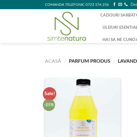
Skip
COMANDA TELEFONIC 0723 576 256
Des
to
CADOURI SARBAT
content
ULEIURI ESENTIA
HAI SA NE CUNO
ACASĂ
/
PARFUM PRODUS
/
LAVAN
Sale!
-25%