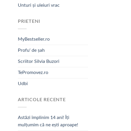
Unturi și uleiuri vrac
PRIETENI
MyBestseller.ro
Profu' de șah
Scriitor Silvia Buzori
TePromovez.ro
Udbi
ARTICOLE RECENTE
Astăzi împlinim 14 ani! Îți
mulțumim că ne ești aproape!