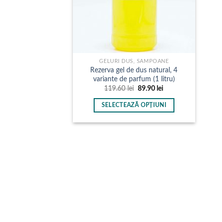
GELURI DUS, SAMPOANE
Rezerva gel de dus natural, 4
variante de parfum (1 litru)
Prețul
Prețul
119.60
lei
89.90
lei
inițial
curent
a
este:
SELECTEAZĂ OPȚIUNI
fost:
89.90 lei.
119.60 lei.
Acest
produs
are
mai
multe
variații.
Opțiunile
pot
fi
alese