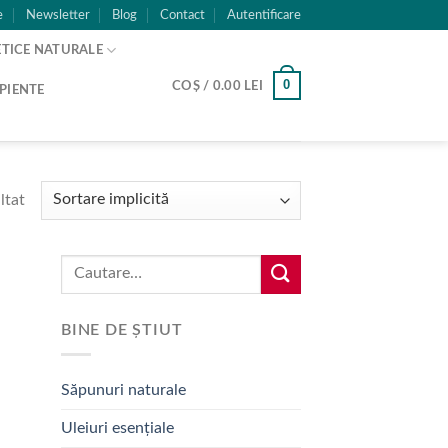
e
Newsletter
Blog
Contact
Autentificare
TICE NATURALE
0
COȘ /
0.00
LEI
PIENTE
ltat
Caută:
BINE DE ȘTIUT
Săpunuri naturale
Uleiuri esențiale