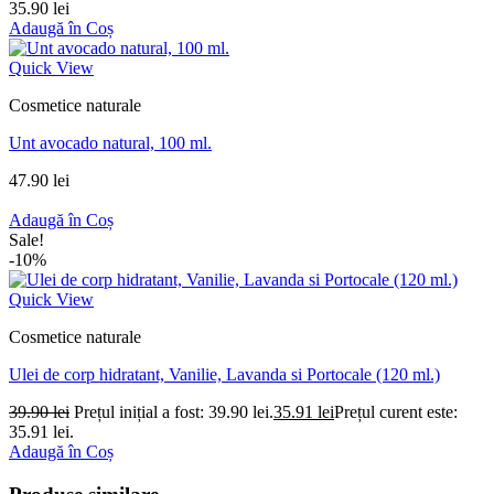
35.90
lei
Adaugă în Coș
Quick View
Cosmetice naturale
Unt avocado natural, 100 ml.
47.90
lei
Adaugă în Coș
Sale!
-10%
Quick View
Cosmetice naturale
Ulei de corp hidratant, Vanilie, Lavanda si Portocale (120 ml.)
39.90
lei
Prețul inițial a fost: 39.90 lei.
35.91
lei
Prețul curent este:
35.91 lei.
Adaugă în Coș