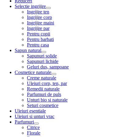
Reduceri
Selectie ingrijire
Ingrijire ten
Ingrijire corp
Ingrijire maini
Ingrijire par
Pentru copii
Pentru barbati
Pentru casa
Sapun natural
Sapunuri solide
Sapunuri lichide
Geluri dus, sampoane
Cosmetice naturale
Creme naturale
Uleiuri corp, ten, par
Remedii naturale
Parfumuri de puls
Unturi bio si naturale
Seturi cosmetice
Uleiuri esentiale
Uleiuri si unturi vrac
Parfumuri
Citrice
Florale