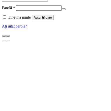
Parolă
*
Ține-mă minte
Autentificare
Ați uitat parola?