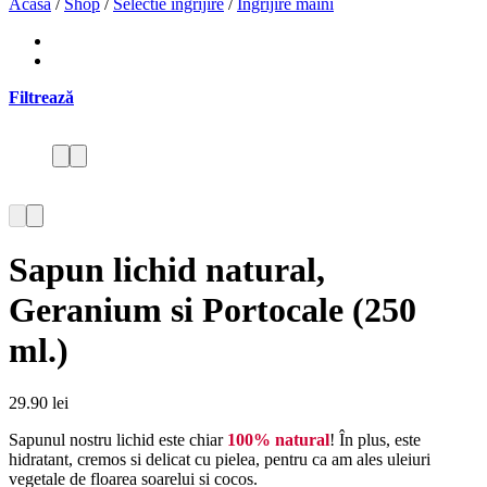
Acasă
/
Shop
/
Selectie ingrijire
/
Ingrijire maini
Filtrează
Sapun lichid natural,
Geranium si Portocale (250
ml.)
29.90
lei
Sapunul nostru lichid este chiar
100% natural
! În plus, este
hidratant, cremos si delicat cu pielea, pentru ca am ales uleiuri
vegetale de floarea soarelui si cocos.