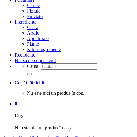
Citrice
Florale
Fructate
Ingrediente
Ceara
Argile
Ape florale
Plante
Kituri ingrediente
Recipiente
Hai sa ne cunoastem!
Caută:
Coș /
0.00
lei
0
Nu este nici un produs în coș.
0
Coș
Nu este nici un produs în coș.