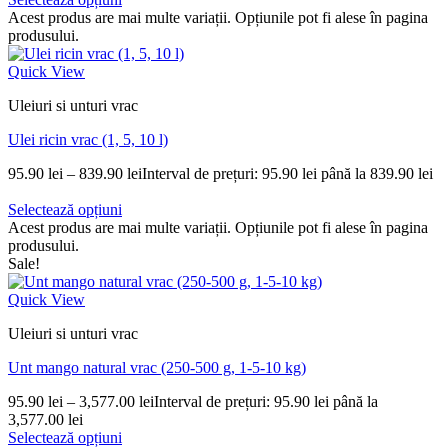
Acest produs are mai multe variații. Opțiunile pot fi alese în pagina
produsului.
Quick View
Uleiuri si unturi vrac
Ulei ricin vrac (1, 5, 10 l)
95.90
lei
–
839.90
lei
Interval de prețuri: 95.90 lei până la 839.90 lei
Selectează opțiuni
Acest produs are mai multe variații. Opțiunile pot fi alese în pagina
produsului.
Sale!
Quick View
Uleiuri si unturi vrac
Unt mango natural vrac (250-500 g, 1-5-10 kg)
95.90
lei
–
3,577.00
lei
Interval de prețuri: 95.90 lei până la
3,577.00 lei
Selectează opțiuni