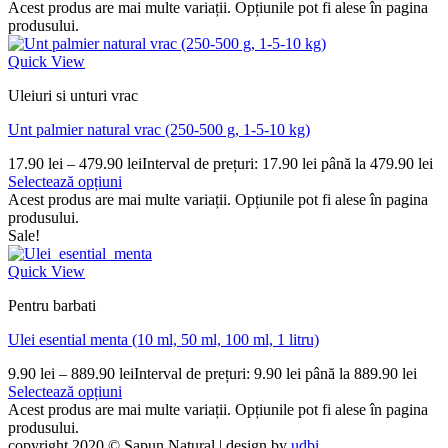
Acest produs are mai multe variații. Opțiunile pot fi alese în pagina
produsului.
Quick View
Uleiuri si unturi vrac
Unt palmier natural vrac (250-500 g, 1-5-10 kg)
17.90
lei
–
479.90
lei
Interval de prețuri: 17.90 lei până la 479.90 lei
Selectează opțiuni
Acest produs are mai multe variații. Opțiunile pot fi alese în pagina
produsului.
Sale!
Quick View
Pentru barbati
Ulei esential menta (10 ml, 50 ml, 100 ml, 1 litru)
9.90
lei
–
889.90
lei
Interval de prețuri: 9.90 lei până la 889.90 lei
Selectează opțiuni
Acest produs are mai multe variații. Opțiunile pot fi alese în pagina
produsului.
copyright 2020 © Sapun Natural | design by
udbi