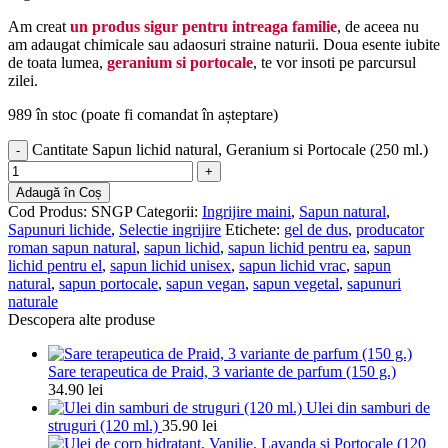
Am creat
un produs sigur pentru intreaga familie
, de aceea nu
am adaugat chimicale sau adaosuri straine naturii. Doua esente iubite
de toata lumea,
geranium si portocale
, te vor insoti pe parcursul
zilei.
989 în stoc (poate fi comandat în așteptare)
Cantitate Sapun lichid natural, Geranium si Portocale (250 ml.)
Adaugă în Coș
Cod Produs:
SNGP
Categorii:
Ingrijire maini
,
Sapun natural
,
Sapunuri lichide
,
Selectie ingrijire
Etichete:
gel de dus
,
producator
roman sapun natural
,
sapun lichid
,
sapun lichid pentru ea
,
sapun
lichid pentru el
,
sapun lichid unisex
,
sapun lichid vrac
,
sapun
natural
,
sapun portocale
,
sapun vegan
,
sapun vegetal
,
sapunuri
naturale
Descopera alte produse
Sare terapeutica de Praid, 3 variante de parfum (150 g.)
34.90
lei
Ulei din samburi de
struguri (120 ml.)
35.90
lei