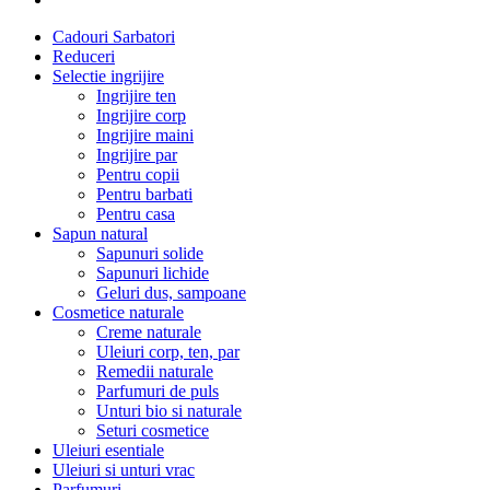
Cadouri Sarbatori
Reduceri
Selectie ingrijire
Ingrijire ten
Ingrijire corp
Ingrijire maini
Ingrijire par
Pentru copii
Pentru barbati
Pentru casa
Sapun natural
Sapunuri solide
Sapunuri lichide
Geluri dus, sampoane
Cosmetice naturale
Creme naturale
Uleiuri corp, ten, par
Remedii naturale
Parfumuri de puls
Unturi bio si naturale
Seturi cosmetice
Uleiuri esentiale
Uleiuri si unturi vrac
Parfumuri