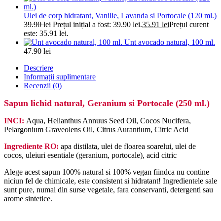
Ulei de corp hidratant, Vanilie, Lavanda si Portocale (120 ml.)
39.90
lei
Prețul inițial a fost: 39.90 lei.
35.91
lei
Prețul curent
este: 35.91 lei.
Unt avocado natural, 100 ml.
47.90
lei
Descriere
Informații suplimentare
Recenzii (0)
Sapun lichid natural, Geranium si Portocale (250 ml.)
INCI:
Aqua, Helianthus Annuus Seed Oil, Cocos Nucifera,
Pelargonium Graveolens Oil, Citrus Aurantium
, Citric Acid
Ingrediente RO:
apa distilata, ulei de floarea soarelui, ulei de
cocos, uleiuri esentiale (geranium, portocale), acid citric
Alege acest sapun 100% natural si 100% vegan fiindca nu contine
niciun fel de chimicale, este consistent si hidratant! Ingredientele sale
sunt pure, numai din surse vegetale, fara conservanti, detergenti sau
arome sintetice.