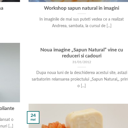
na
Workshop sapun natural in imagini
In imaginile de mai sus puteti vedea ce a realizat
Andreea, sambata, la cursul de [...]
Noua imagine „Sapun Natural” vine cu
reduceri si cadouri
31/01/2012
Dupa noua luni de la deschiderea acestui site, astazi
sarbatorim relansarea proiectului „Sapun Natural„, prin
o [...]
oliante
24
lansat o
mai
ri [...]