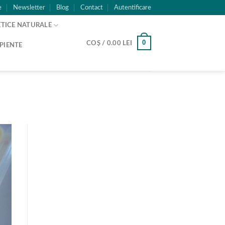
e
Newsletter
Blog
Contact
Autentificare
TICE NATURALE
0
COȘ /
0.00
LEI
PIENTE