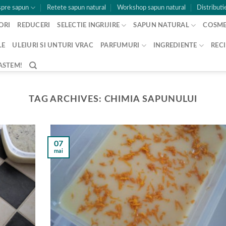
pre sapun
Retete sapun natural
Workshop sapun natural
Distributi
ORI
REDUCERI
SELECTIE INGRIJIRE
SAPUN NATURAL
COSME
LE
ULEIURI SI UNTURI VRAC
PARFUMURI
INGREDIENTE
RECI
ASTEM!
TAG ARCHIVES:
CHIMIA SAPUNULUI
07
mai