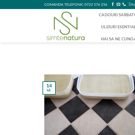
Skip
COMANDA TELEFONIC 0723 576 256
Des
to
CADOURI SARBAT
content
ULEIURI ESENTIA
HAI SA NE CUNO
14
iul.