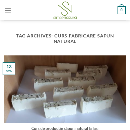
Skip
0
to
content
TAG ARCHIVES:
CURS FABRICARE SAPUN
NATURAL
13
nov.
Curs de producție săpun natural la Iași