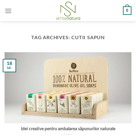
Skip
0
to
content
TAG ARCHIVES:
CUTII SAPUN
18
iul.
Idei creative pentru ambalarea săpunurilor naturale