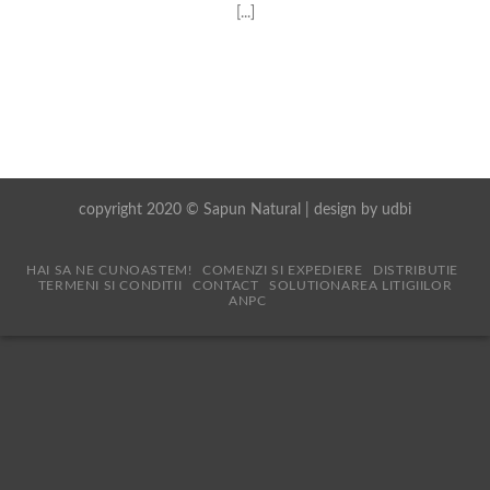
[...]
copyright 2020 © Sapun Natural | design by
udbi
HAI SA NE CUNOASTEM!
COMENZI SI EXPEDIERE
DISTRIBUTIE
TERMENI SI CONDITII
CONTACT
SOLUTIONAREA LITIGIILOR
ANPC