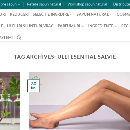
pre sapun
Retete sapun natural
Workshop sapun natural
Distributi
ORI
REDUCERI
SELECTIE INGRIJIRE
SAPUN NATURAL
COSME
LE
ULEIURI SI UNTURI VRAC
PARFUMURI
INGREDIENTE
RECI
ASTEM!
TAG ARCHIVES:
ULEI ESENTIAL SALVIE
30
iun.