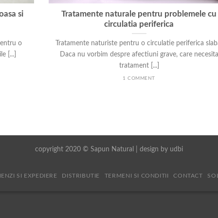
oasa si
Tratamente naturale pentru problemele cu
circulatia periferica
pentru o
Tratamente naturiste pentru o circulatie periferica slab
e [...]
Daca nu vorbim despre afectiuni grave, care necesit
tratament [...]
1 COMMENT
copyright 2020 © Sapun Natural | design by
udbi
ENZI SI EXPEDIERE
DISTRIBUTIE
TERMENI SI CONDITII
CONTACT
SO