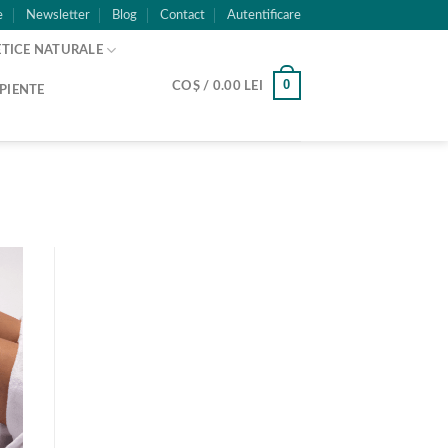
e
Newsletter
Blog
Contact
Autentificare
TICE NATURALE
0
COȘ /
0.00
LEI
PIENTE