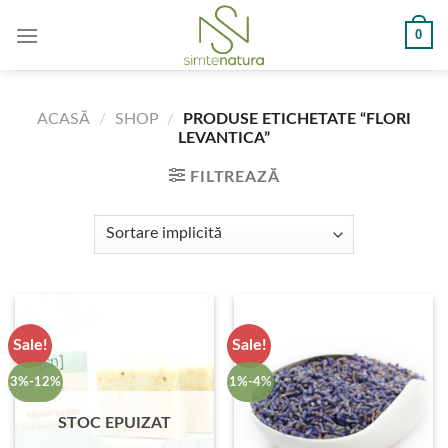
Skip
0
to
content
ACASĂ
/
SHOP
/
PRODUSE ETICHETATE “FLORI
LEVANTICA”
FILTREAZĂ
Sale!
Sale!
3%-12%
1%-4%
STOC EPUIZAT