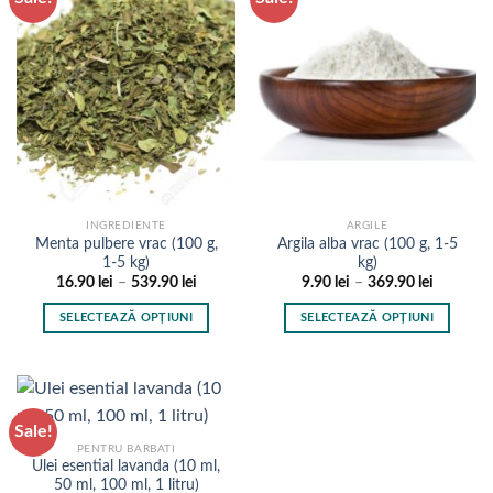
INGREDIENTE
ARGILE
Menta pulbere vrac (100 g,
Argila alba vrac (100 g, 1-5
1-5 kg)
kg)
Interval
Interval
16.90
lei
–
539.90
lei
9.90
lei
–
369.90
lei
de
de
prețuri:
prețuri:
SELECTEAZĂ OPȚIUNI
SELECTEAZĂ OPȚIUNI
16.90 lei
9.90 lei
până
până
Acest
Acest
la
la
produs
produs
539.90 lei
369.90 le
are
are
mai
mai
Sale!
multe
multe
PENTRU BARBATI
variații.
variații.
Ulei esential lavanda (10 ml,
Opțiunile
Opțiunile
50 ml, 100 ml, 1 litru)