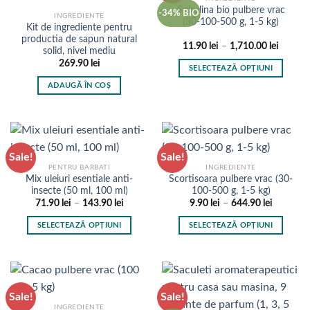
variații.
Spirulina bio pulbere vrac
-34% BIO
INGREDIENTE
Opțiunile
(30-100-500 g, 1-5 kg)
Kit de ingrediente pentru
pot
productia de sapun natural
Interval
11.90
lei
–
1,710.00
lei
fi
solid, nivel mediu
de
alese
269.90
lei
prețuri:
SELECTEAZĂ OPȚIUNI
11.90 l
în
până
Acest
ADAUGĂ ÎN COȘ
la
pagina
produs
1,710.0
produsului.
are
mai
multe
Sale!
Sale!
variații.
PENTRU BARBATI
INGREDIENTE
Opțiunile
Mix uleiuri esentiale anti-
Scortisoara pulbere vrac (30-
pot
insecte (50 ml, 100 ml)
100-500 g, 1-5 kg)
fi
Interval
Interval
71.90
lei
–
143.90
lei
9.90
lei
–
644.90
lei
de
de
alese
prețuri:
prețuri:
SELECTEAZĂ OPȚIUNI
SELECTEAZĂ OPȚIUNI
în
71.90 lei
9.90 lei
până
până
Acest
Acest
pagina
la
la
produs
produs
143.90 lei
644.90 le
produsului.
are
are
mai
mai
Sale!
Sale!
multe
multe
INGREDIENTE