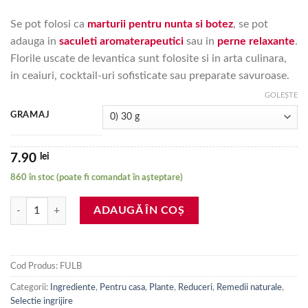
670.90 lei
Se pot folosi ca
marturii pentru nunta si botez
, se pot
adauga in
saculeti aromaterapeutici
sau in
perne relaxante
.
Florile uscate de levantica sunt folosite si in arta culinara,
in ceaiuri, cocktail-uri sofisticate sau preparate savuroase.
GOLEȘTE
GRAMAJ
lei
7.90
860 în stoc (poate fi comandat în așteptare)
Cantitate Flori uscate de lavanda fara cozi (30-250-500 g, 1-5 kg)
ADAUGĂ ÎN COȘ
Cod Produs:
FULB
Categorii:
Ingrediente
,
Pentru casa
,
Plante
,
Reduceri
,
Remedii naturale
,
Selectie ingrijire