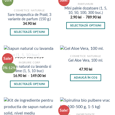
Sale!
variații.
-20%
multe
PARFUMURI
Opțiunile
variații.
Mini palnie dozatoare (1, 5,
pot
COSMETICE NATURALE
Opțiunile
10, 50, 100, 300 buc.)
Sare terapeutica de Praid, 3
fi
pot
Interval
2.90
lei
–
789.90
lei
variante de parfum (150 g.)
de
alese
fi
34.90
lei
prețuri:
SELECTEAZĂ OPȚIUNI
în
2.90 lei
alese
până
Acest
pagina
SELECTEAZĂ OPȚIUNI
în
la
produs
789.90 le
produsului.
Acest
pagina
are
produs
produsului.
mai
are
multe
mai
COSMETICE NATURALE
Sale!
variații.
STOC EPUIZAT
multe
Gel Aloe Vera, 100 ml.
INGRIJIRE CORP
Opțiunile
variații.
Sapun natural cu lavanda si
3%-12%
pot
47.90
lei
Opțiunile
lime (1, 5, 10 buc)
fi
pot
Interval
16.90
lei
–
149.00
lei
ADAUGĂ ÎN COȘ
de
alese
fi
prețuri:
SELECTEAZĂ OPȚIUNI
în
16.90 lei
alese
până
Acest
pagina
în
la
produs
149.00 lei
produsului.
pagina
are
produsului.
mai
Sale!
multe
INGREDIENTE