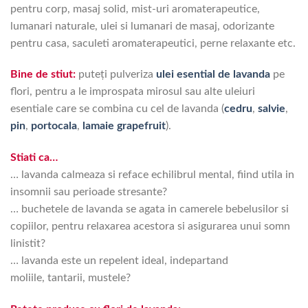
pentru corp, masaj solid, mist-uri aromaterapeutice,
lumanari naturale, ulei si lumanari de masaj, odorizante
pentru casa, saculeti aromaterapeutici, perne relaxante etc.
Bine de stiut:
puteți pulveriza
ulei esential de lavanda
pe
flori, pentru a le improspata mirosul sau alte uleiuri
esentiale care se combina cu cel de lavanda (
cedru
,
salvie
,
pin
,
portocala
,
lamaie
grapefruit
).
Stiati ca…
… lavanda calmeaza si reface echilibrul mental, fiind utila in
insomnii sau perioade stresante?
… buchetele de lavanda se agata in camerele bebelusilor si
copiilor, pentru relaxarea acestora si asigurarea unui somn
linistit?
… lavanda este un repelent ideal, indepartand
moliile, tantarii, mustele?