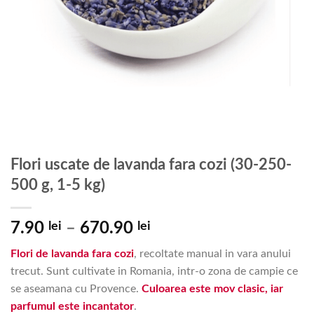
Flori uscate de lavanda fara cozi (30-250-
500 g, 1-5 kg)
Interval
7.90
lei
–
670.90
lei
de
Flori de lavanda fara cozi
, recoltate manual in vara anului
prețuri:
trecut. Sunt cultivate in Romania, intr-o zona de campie ce
7.90 lei
se aseamana cu Provence.
Culoarea este mov clasic, iar
până
parfumul este incantator
.
la