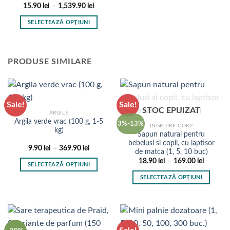
pot
pot
Interval
15.90
lei
–
1,539.90
lei
de
fi
fi
prețuri:
SELECTEAZĂ OPȚIUNI
15.90 lei
alese
alese
până
Acest
în
în
la
produs
1,539.90 lei
pagina
pagina
are
produsului.
produsului.
PRODUSE SIMILARE
mai
multe
variații.
Opțiunile
Sale!
Sale!
pot
STOC EPUIZAT
ARGILE
fi
Argila verde vrac (100 g, 1-5
3%-13%
INGRIJIRE CORP
kg)
alese
Sapun natural pentru
în
bebelusi si copii, cu laptisor
Interval
9.90
lei
–
369.90
lei
de matca (1, 5, 10 buc)
pagina
de
Interval
prețuri:
18.90
lei
–
169.00
lei
produsului.
SELECTEAZĂ OPȚIUNI
de
9.90 lei
prețuri:
până
Acest
SELECTEAZĂ OPȚIUNI
18.90 le
la
produs
până
369.90 lei
Acest
la
are
produs
169.00 l
mai
are
multe
mai