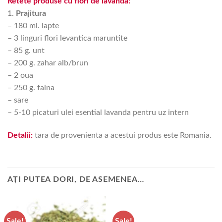
Retete produse cu flori de lavanda:
1.
Prajitura
– 180 ml. lapte
– 3 linguri flori levantica maruntite
– 85 g. unt
– 200 g. zahar alb/brun
– 2 oua
– 250 g. faina
– sare
– 5-10 picaturi ulei esential lavanda pentru uz intern
Detalii:
tara de provenienta a acestui produs este Romania.
AȚI PUTEA DORI, DE ASEMENEA…
Sale!
Sale!