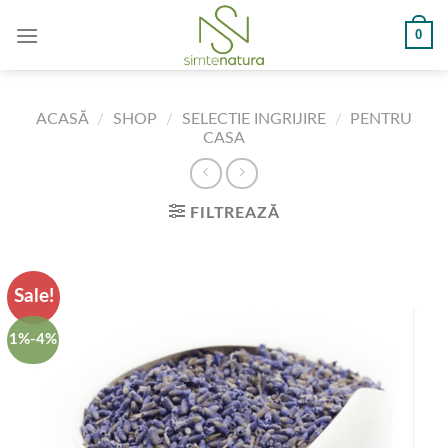
Skip
0
to
content
ACASĂ
/
SHOP
/
SELECTIE INGRIJIRE
/
PENTRU
CASA
FILTREAZĂ
Sale!
1%-4%