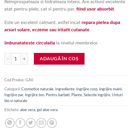
Reimprospateaza si hidrateaza intens. Are actiuni excelente
atat pentru piele, cat si pentru par,
fiind usor absorbit
.
Este un excelent calmant, astfel incat
repara pielea dupa
arsuri solare, eczeme sau iritatii cutanate
.
Imbunatateste circulatia
la nivelul membrelor.
Cantitate Gel Aloe Vera, 100 ml.
ADAUGĂ ÎN COȘ
Cod Produs:
GAV
Categorii:
Cosmetice naturale
,
Ingrediente
,
Ingrijire corp
,
Ingrijire maini
,
Ingrijire par
,
Ingrijire ten
,
Pentru barbati
,
Plante
,
Selectie ingrijire
,
Unturi
bio si naturale
Etichete:
aloe vera
,
gel aloe vera