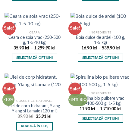
produsului.
până
Acest
la
produs
659.90 lei
are
mai
Sale!
Sale!
multe
CEARA
INGREDIENTE
variații.
Ceara de soia vrac (250-500
Boia dulce de ardei (100 g,
Opțiunile
g, 1-5-10 kg)
1-5 kg)
pot
Interval
Interval
35.90
lei
–
1,299.90
lei
16.90
lei
–
539.90
lei
de
de
fi
prețuri:
prețuri:
SELECTEAZĂ OPȚIUNI
SELECTEAZĂ OPȚIUNI
35.90 lei
16.90 le
alese
până
până
Acest
Acest
în
la
la
produs
produs
1,299.90 lei
539.90 l
pagina
are
are
produsului.
mai
mai
Sale!
Sale!
multe
multe
INGREDIENTE
variații.
variații.
Spirulina bio pulbere vrac
-10%
-34% BIO
COSMETICE NATURALE
Opțiunile
Opțiunile
(30-100-500 g, 1-5 kg)
Ulei de corp hidratant, Ylang-
pot
pot
Interval
11.90
lei
–
1,710.00
lei
Ylang si Lamaie (120 ml.)
de
fi
fi
Prețul
Prețul
39.90
lei
35.91
lei
prețuri:
SELECTEAZĂ OPȚIUNI
inițial
curent
11.90 l
alese
alese
a
este:
până
Acest
ADAUGĂ ÎN COȘ
în
în
fost:
35.91 lei.
la
produs
39.90 lei.
1,710.0
pagina
pagina