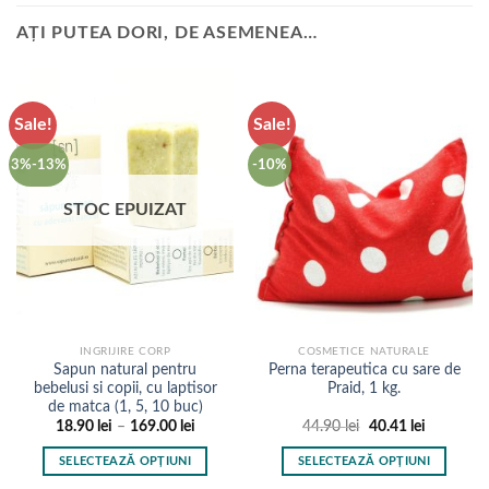
AȚI PUTEA DORI, DE ASEMENEA…
Sale!
Sale!
3%-13%
-10%
STOC EPUIZAT
INGRIJIRE CORP
COSMETICE NATURALE
Sapun natural pentru
Perna terapeutica cu sare de
bebelusi si copii, cu laptisor
Praid, 1 kg.
de matca (1, 5, 10 buc)
Interval
Prețul
Prețul
18.90
lei
–
169.00
lei
44.90
lei
40.41
lei
de
inițial
curent
prețuri:
a
este:
SELECTEAZĂ OPȚIUNI
SELECTEAZĂ OPȚIUNI
18.90 lei
fost:
40.41 lei.
până
44.90 lei.
Acest
Acest