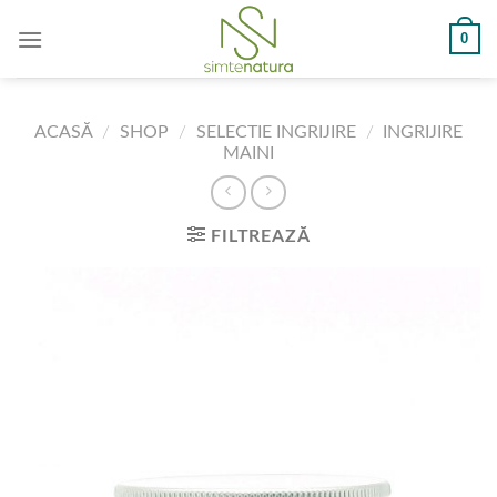
Skip
0
to
content
ACASĂ
/
SHOP
/
SELECTIE INGRIJIRE
/
INGRIJIRE
MAINI
FILTREAZĂ