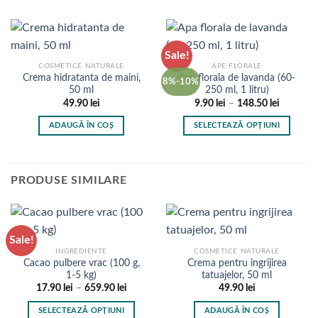
la
produs
produs
169.00 lei
are
are
mai
mai
Sale!
multe
multe
COSMETICE NATURALE
APE FLORALE
variații.
variații.
Crema hidratanta de maini,
Apa florala de lavanda (60-
8%-10%
Opțiunile
Opțiunile
50 ml
250 ml, 1 litru)
pot
pot
Interval
49.90
lei
9.90
lei
–
148.50
lei
de
fi
fi
prețuri:
ADAUGĂ ÎN COȘ
SELECTEAZĂ OPȚIUNI
9.90 lei
alese
alese
până
Acest
în
în
la
produs
148.50 le
pagina
pagina
are
produsului.
produsului.
PRODUSE SIMILARE
mai
multe
variații.
Opțiunile
Sale!
pot
INGREDIENTE
COSMETICE NATURALE
fi
Cacao pulbere vrac (100 g,
Crema pentru ingrijirea
1-5 kg)
tatuajelor, 50 ml
alese
Interval
17.90
lei
–
659.90
lei
49.90
lei
în
de
pagina
prețuri:
SELECTEAZĂ OPȚIUNI
ADAUGĂ ÎN COȘ
17.90 lei