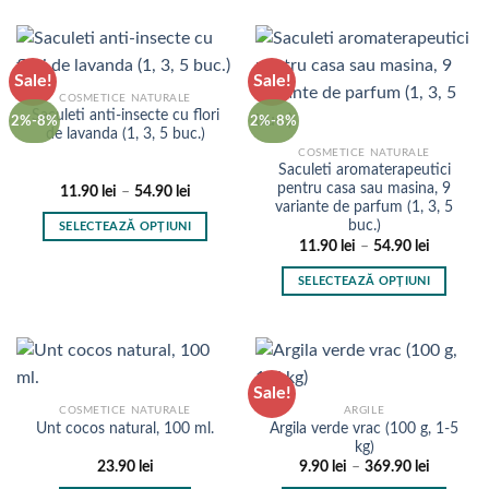
are
produsului.
produsului.
mai
multe
Sale!
Sale!
variații.
COSMETICE NATURALE
Opțiunile
Saculeti anti-insecte cu flori
2%-8%
2%-8%
pot
de lavanda (1, 3, 5 buc.)
fi
COSMETICE NATURALE
Saculeti aromaterapeutici
alese
pentru casa sau masina, 9
Interval
11.90
lei
–
54.90
lei
în
de
variante de parfum (1, 3, 5
pagina
prețuri:
buc.)
SELECTEAZĂ OPȚIUNI
11.90 lei
produsului.
Interval
11.90
lei
–
54.90
lei
până
Acest
de
la
prețuri:
produs
54.90 lei
SELECTEAZĂ OPȚIUNI
11.90 lei
are
până
Acest
la
mai
produs
54.90 lei
multe
are
variații.
mai
Opțiunile
Sale!
multe
pot
COSMETICE NATURALE
ARGILE
variații.
Argila verde vrac (100 g, 1-5
Unt cocos natural, 100 ml.
fi
Opțiunile
kg)
alese
pot
Interval
23.90
lei
9.90
lei
–
369.90
lei
în
de
fi