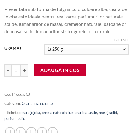
Prezentata sub forma de fulgi si cu o culoare alba, ceara de
jojoba este ideala pentru realizarea parfumurilor naturale
solide, lumanarilor de masaj, cremelor naturale, batoanelor
de masaj solid, lumanarilor si strugurelelor naturale.
GOLEȘTE
GRAMAJ
Cantitate Ceara de jojoba
ADAUGĂ ÎN COȘ
Cod Produs:
CJ
Categorii:
Ceara
,
Ingrediente
Etichete:
ceara jojoba
,
crema naturala
,
lumanari naturale
,
masaj solid
,
parfum solid