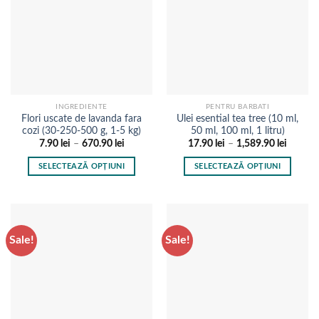
INGREDIENTE
PENTRU BARBATI
Flori uscate de lavanda fara
Ulei esential tea tree (10 ml,
cozi (30-250-500 g, 1-5 kg)
50 ml, 100 ml, 1 litru)
Interval
Interval
7.90
lei
–
670.90
lei
17.90
lei
–
1,589.90
lei
de
de
prețuri:
prețuri:
SELECTEAZĂ OPȚIUNI
SELECTEAZĂ OPȚIUNI
7.90 lei
17.90 l
până
până
Acest
Acest
la
la
produs
produs
670.90 lei
1,589.9
are
are
mai
mai
Sale!
Sale!
multe
multe
variații.
variații.
Opțiunile
Opțiunile
pot
pot
fi
fi
alese
alese