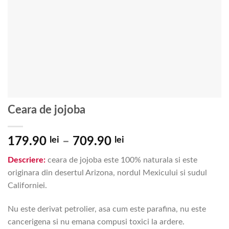
Ceara de jojoba
Interval
179.90
lei
–
709.90
lei
de
Descriere:
ceara de jojoba este 100% naturala si este
prețuri:
originara din desertul Arizona, nordul Mexicului si sudul
179.90 lei
Californiei.
până
la
Nu este derivat petrolier, asa cum este parafina, nu este
709.90 lei
cancerigena si nu emana compusi toxici la ardere.