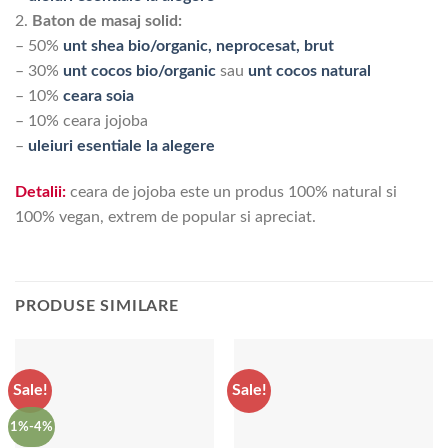
2.
Baton de masaj solid:
– 50%
unt shea bio/organic, neprocesat, brut
– 30%
unt cocos bio/organic
sau
unt cocos natural
– 10%
ceara soia
– 10% ceara jojoba
–
uleiuri esentiale la alegere
Detalii:
ceara de jojoba este un produs 100% natural si
100% vegan, extrem de popular si apreciat.
PRODUSE SIMILARE
Sale!
Sale!
1%-4%