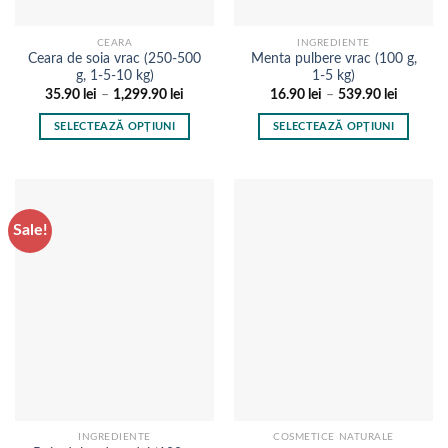
produsului.
produsului.
CEARA
INGREDIENTE
Ceara de soia vrac (250-500
Menta pulbere vrac (100 g,
g, 1-5-10 kg)
1-5 kg)
Interval
Interval
35.90
lei
–
1,299.90
lei
16.90
lei
–
539.90
lei
de
de
prețuri:
prețuri:
SELECTEAZĂ OPȚIUNI
SELECTEAZĂ OPȚIUNI
35.90 lei
16.90 le
până
până
Acest
Acest
la
la
produs
produs
1,299.90 lei
539.90 l
are
are
mai
mai
Sale!
multe
multe
variații.
variații.
Opțiunile
Opțiunile
pot
pot
fi
fi
alese
alese
în
în
pagina
pagina
produsului.
produsului.
INGREDIENTE
COSMETICE NATURALE