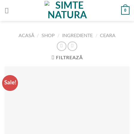
Skip
0
to
content
ACASĂ
/
SHOP
/
INGREDIENTE
/
CEARA
FILTREAZĂ
Sale!