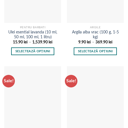
în
în
pagina
pagina
produsului.
produsului.
PENTRU BARBATI
ARGILE
Ulei esential lavanda (10 ml,
Argila alba vrac (100 g, 1-5
50 ml, 100 ml, 1 litru)
kg)
Interval
Interval
15.90
lei
–
1,539.90
lei
9.90
lei
–
369.90
lei
de
de
prețuri:
prețuri:
SELECTEAZĂ OPȚIUNI
SELECTEAZĂ OPȚIUNI
15.90 lei
9.90 lei
până
până
Acest
Acest
la
la
produs
produs
1,539.90 lei
369.90 le
are
are
mai
mai
Sale!
Sale!
multe
multe
variații.
variații.
Opțiunile
Opțiunile
pot
pot
fi
fi
alese
alese
în
în
pagina
pagina