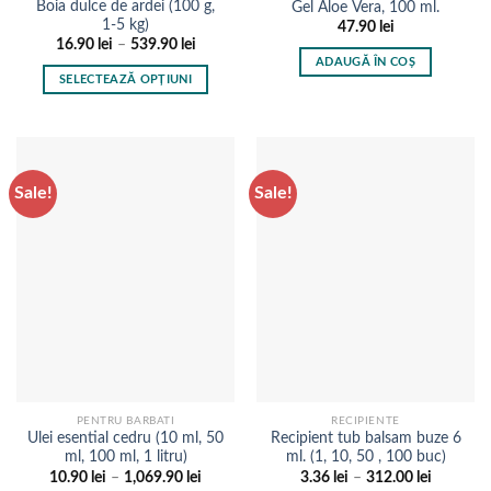
Boia dulce de ardei (100 g,
Gel Aloe Vera, 100 ml.
1-5 kg)
47.90
lei
Interval
16.90
lei
–
539.90
lei
de
ADAUGĂ ÎN COȘ
prețuri:
SELECTEAZĂ OPȚIUNI
16.90 lei
până
Acest
la
produs
539.90 lei
are
mai
Sale!
Sale!
multe
variații.
Opțiunile
pot
fi
alese
în
pagina
produsului.
PENTRU BARBATI
RECIPIENTE
Ulei esential cedru (10 ml, 50
Recipient tub balsam buze 6
ml, 100 ml, 1 litru)
ml. (1, 10, 50 , 100 buc)
Interval
Interval
10.90
lei
–
1,069.90
lei
3.36
lei
–
312.00
lei
de
de