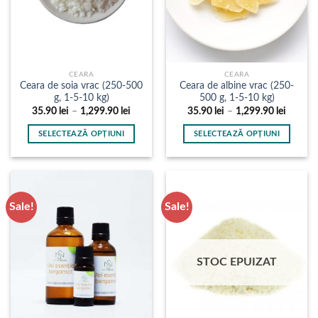
CEARA
CEARA
Ceara de soia vrac (250-500
Ceara de albine vrac (250-
g, 1-5-10 kg)
500 g, 1-5-10 kg)
Interval
Interval
35.90
lei
–
1,299.90
lei
35.90
lei
–
1,299.90
lei
de
de
prețuri:
prețuri:
SELECTEAZĂ OPȚIUNI
SELECTEAZĂ OPȚIUNI
35.90 lei
35.90 l
până
până
Acest
Acest
la
la
produs
produs
1,299.90 lei
1,299.9
are
are
mai
mai
Sale!
Sale!
multe
multe
variații.
variații.
Opțiunile
Opțiunile
pot
pot
STOC EPUIZAT
fi
fi
alese
alese
în
în
pagina
pagina