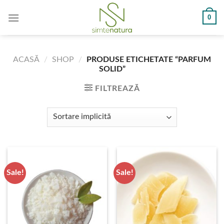
Skip
0
to
content
ACASĂ
/
SHOP
/
PRODUSE ETICHETATE “PARFUM
SOLID”
FILTREAZĂ
Sale!
Sale!