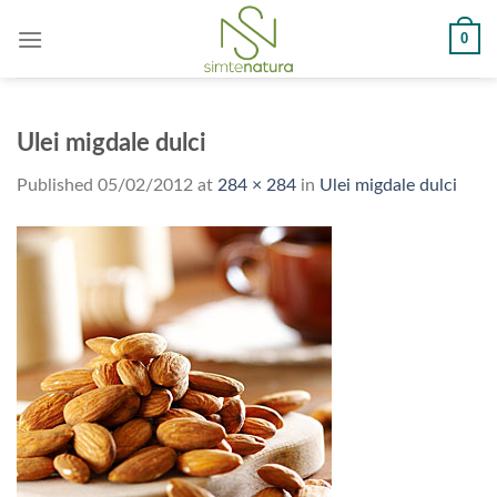
Skip
0
to
content
Ulei migdale dulci
Published
05/02/2012
at
284 × 284
in
Ulei migdale dulci